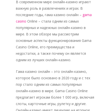
В современном мире онлайн-казино играют
важную роль в развлечениях и играх. В
последние годы, гама казино онлайн –
gama
casino
Online – стала одним из самых
популярных и надежных онлайн-казино в
мире. В этом обзоре мы рассмотрим
основные аспекты функционирования Gama
Casino Online, его преимущества и
недостатки, а также почему он является
одним из лучших онлайн-казино.
Гама казино онлайн – это онлайн-казино,
которое было основано в 2020 году и с тех
пор стало одним из самых популярных
онлайн-казино в мире. Gama Casino Online
предлагает игрокам более 1 000 игр, включая
слоты, карточные игры, рулетку и другие.
Онлайн-казино имеет лицензию на игорное