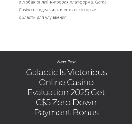
и любая онлайн-игровая платформа, Gama
Casino не идеальна, и есть некоторые
области для улучшения.
Next Post
Galactic Is Victorious
Online Casino
Evaluation 2025 Get
C$5 Zero Down
Payment Bonus