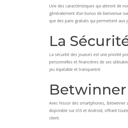
Une des caractéristiques qui attirent de n
généralement d’un bonus de bienvenue sur 
que des paris gratuits qui permettent aux j
La Sécurité
La sécurité des joueurs est une priorité p
personnelles et financières de ses utilisat
jeu équitable et transparent.
Betwinner 
Avec l’essor des smartphones, Betwinner a 
disponible sur iOS et Android, offrant toute
client.