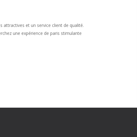
ttractives et un service client de qualité.
erchez une expérience de paris stimulante