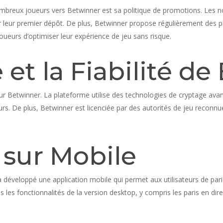
ombreux joueurs vers Betwinner est sa politique de promotions. Les no
leur premier dépôt. De plus, Betwinner propose régulièrement des p
oueurs d’optimiser leur expérience de jeu sans risque.
 et la Fiabilité d
our Betwinner. La plateforme utilise des technologies de cryptage av
eurs. De plus, Betwinner est licenciée par des autorités de jeu reconn
sur Mobile
développé une application mobile qui permet aux utilisateurs de parier
s les fonctionnalités de la version desktop, y compris les paris en direc