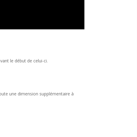
ant le début de celui-ci.
ajoute une dimension supplémentaire à