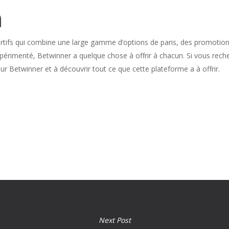
n
tifs qui combine une large gamme d’options de paris, des promotions a
érimenté, Betwinner a quelque chose à offrir à chacun. Si vous rech
sur Betwinner et à découvrir tout ce que cette plateforme a à offrir.
Next Post