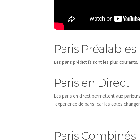
Paris Préalables
Les paris prédictifs sont les plus courants
Paris en Direct
Les paris en direct permettent aux parieu
l’expérience de paris, car les cotes chang
Paris Combinés