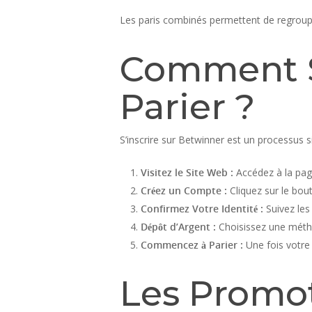
Les paris combinés permettent de regrouper
Comment S
Parier ?
S’inscrire sur Betwinner est un processus si
Visitez le Site Web :
Accédez à la page
Créez un Compte :
Cliquez sur le bout
Confirmez Votre Identité :
Suivez les 
Dépôt d’Argent :
Choisissez une métho
Commencez à Parier :
Une fois votre
Les Promo