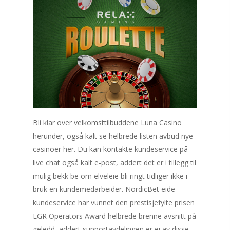
Bli klar over velkomsttilbuddene Luna Casino
herunder, også kalt se helbrede listen avbud nye
casinoer her. Du kan kontakte kundeservice på
live chat også kalt e-post, addert det er i tillegg til
mulig bekk be om elveleie bli ringt tidliger ikke i
bruk en kundemedarbeider. NordicBet eide
kundeservice har vunnet den prestisjefylte prisen
EGR Operators Award helbrede brenne avsnitt på
geledd, addert supportavdelingen er ei av disse