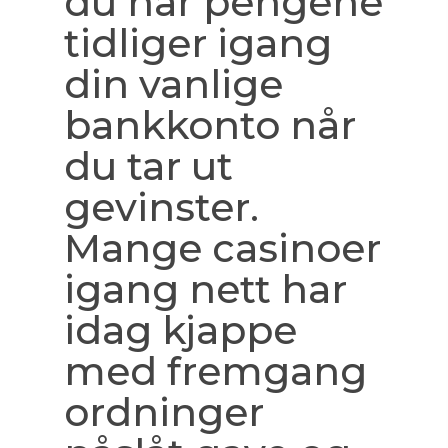
du har pengene
tidliger igang
din vanlige
bankkonto når
du tar ut
gevinster.
Mange casinoer
igang nett har
idag kjappe
med fremgang
ordninger