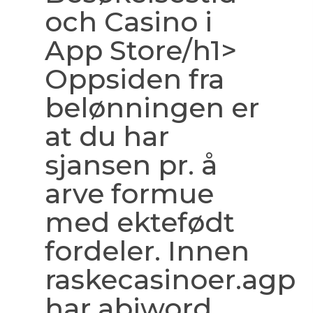
och Casino i
App Store/h1>
Oppsiden fra
belønningen er
at du har
sjansen pr. å
arve formue
med ektefødt
fordeler. Innen
raskecasinoer.agp
har abiword