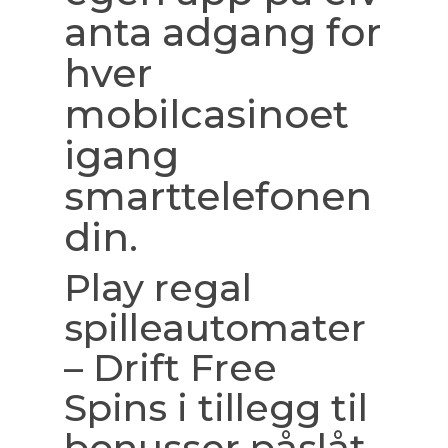
anta adgang for
hver
mobilcasinoet
igang
smarttelefonen
din.
Play regal
spilleautomater
Live Events
– Drift Free
Virtual Classes
PEI
Spins i tillegg til
Fredericton
Shop
bonusser påslåt
Art Supplies