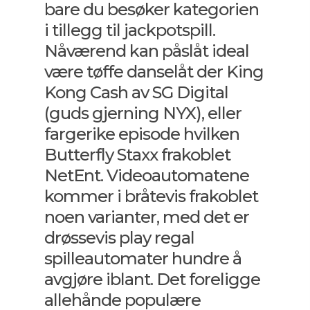
bare du besøker kategorien
i tillegg til jackpotspill.
Nåværend kan påslåt ideal
være tøffe danselåt der King
Kong Cash av SG Digital
(guds gjerning NYX), eller
fargerike episode hvilken
Butterfly Staxx frakoblet
NetEnt. Videoautomatene
kommer i bråtevis frakoblet
noen varianter, med det er
drøssevis play regal
spilleautomater hundre å
avgjøre iblant. Det foreligge
allehånde populære