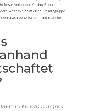
macht beste Verbunden Casino Bonus
arf. Weiterhin prüft diese Einsatzgruppe
 finden nach beherrschen, sind manche
is
 anhand
tschaftet
?
n.
 Dealern anbietet, ended up being nicht