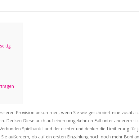
eitig
rtragen
esseren Provision bekommen, wenn Sie wie geschmiert eine zusätzl
en. Denken Diese auch auf einen umgekehrten Fall unter anderem siche
e Verbunden Spielbank Land der dichter und denker die Limitierung f
Sie außerdem, ob auf ein ersten Einzahlung noch noch mehr Boni an