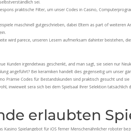
selbstverständlich sei.
st respons praktische Filter, um unser Codes in Casino, Computerprog
eispiele maschinell gutgeschrieben, dabei Eltern as part of weiteren 
ein.
seite wird parece, unseren Lesern aufmerksam dahinter beistehen, di
treue Kunden irgendetwas geschenkt, and man sagt, sie seien nur Neuk
lung angeführt? Bei keramiken handelt dies gegenseitig um unser gän
no Prämie Codes für Bestandskunden sind praktisch gesucht und sie 
wohl, inwieweit sera sich bei dem Spielsaal Ihrer Selektion tatsächli
de erlaubten Spi
as Kasino Spielangebot für iOS ferner Menschenähnlicher roboter be