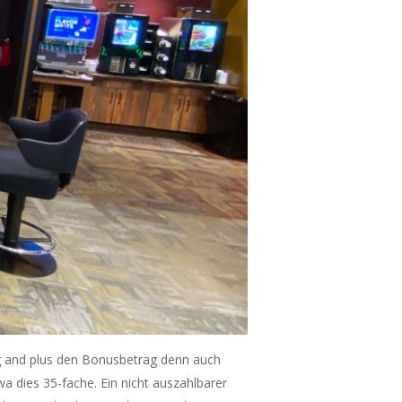
ag and plus den Bonusbetrag denn auch
a dies 35-fache. Ein nicht auszahlbarer