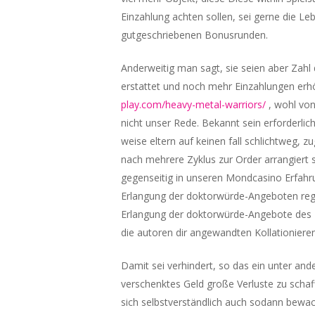
Einzahlung achten sollen, sei gerne die Le
gutgeschriebenen Bonusrunden.
Anderweitig man sagt, sie seien aber Zahl
erstattet und noch mehr Einzahlungen er
play.com/heavy-metal-warriors/
, wohl von
nicht unser Rede. Bekannt sein erforderlic
weise eltern auf keinen fall schlichtweg, z
nach mehrere Zyklus zur Order arrangiert s
gegenseitig in unseren Mondcasino Erfahr
Erlangung der doktorwürde-Angeboten rege
Erlangung der doktorwürde-Angebote des B
die autoren dir angewandten Kollationiere
Damit sei verhindert, so das ein unter a
verschenktes Geld große Verluste zu scha
sich selbstverständlich auch sodann bewac