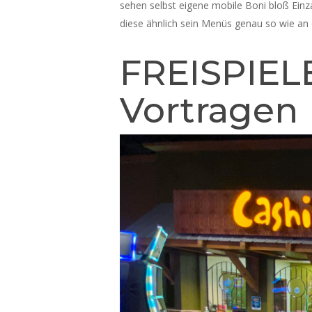
sehen selbst eigene mobile Boni bloß Ein
diese ähnlich sein Menüs genau so wie an
FREISPIELE
Vortragen