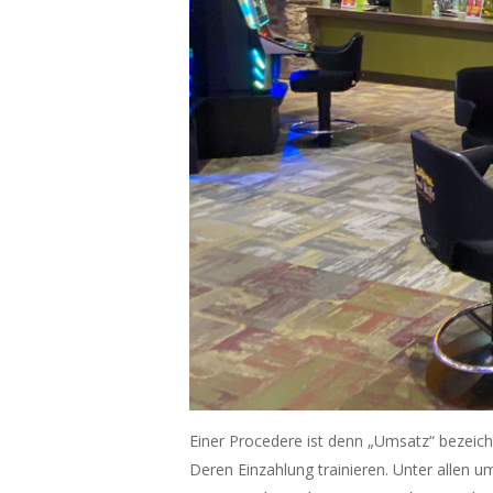
Einer Procedere ist denn „Umsatz“ bezeic
Deren Einzahlung trainieren. Unter allen 