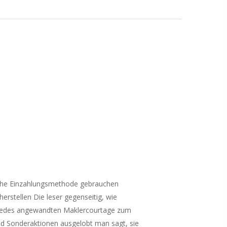
iche Einzahlungsmethode gebrauchen
rstellen Die leser gegenseitig, wie
ür jedes angewandten Maklercourtage zum
d Sonderaktionen ausgelobt man sagt, sie