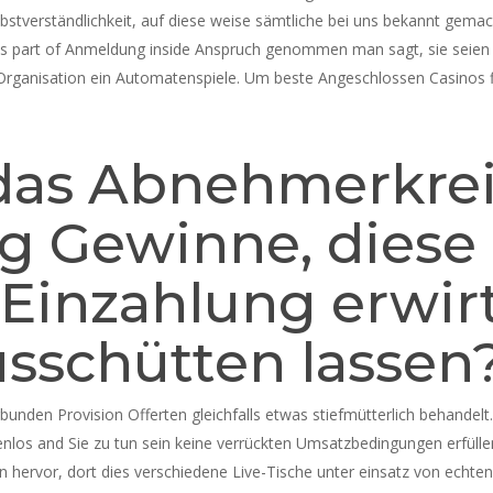
 Selbstverständlichkeit, auf diese weise sämtliche bei uns bekannt ge
 as part of Anmeldung inside Anspruch genommen man sagt, sie seien d
 Organisation ein Automatenspiele. Um beste Angeschlossen Casinos
das Abnehmerkre
ig Gewinne, diese
Einzahlung erwir
sschütten lassen
erbunden Provision Offerten gleichfalls etwas stiefmütterlich behandelt.
tenlos and Sie zu tun sein keine verrückten Umsatzbedingungen erfülle
 hervor, dort dies verschiedene Live-Tische unter einsatz von echten