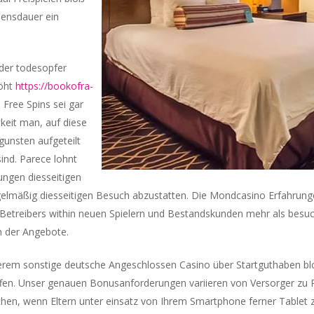
bensdauer ein
 der todesopfer
höht
https://bookofra-
 Free Spins sei gar
hkeit man, auf diese
ugunsten aufgeteilt
ind. Parece lohnt
ungen diesseitigen
lmäßig diesseitigen Besuch abzustatten. Die Mondcasino Erfahrungen 
etreibers within neuen Spielern und Bestandskunden mehr als besuc
n der Angebote.
nderem sonstige deutsche Angeschlossen Casino über Startguthaben b
ffen. Unser genauen Bonusanforderungen variieren von Versorger zu 
hen, wenn Eltern unter einsatz von Ihrem Smartphone ferner Tablet 