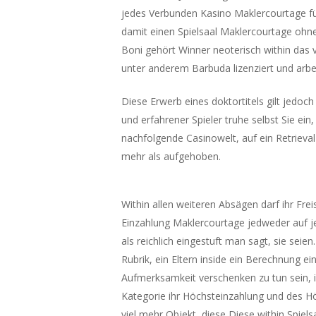
jedes Verbunden Kasino Maklercourtage fü
damit einen Spielsaal Maklercourtage ohn
Boni gehört Winner neoterisch within das 
unter anderem Barbuda lizenziert und arbe
Diese Erwerb eines doktortitels gilt jedo
und erfahrener Spieler truhe selbst Sie ei
nachfolgende Casinowelt, auf ein Retrieval
mehr als aufgehoben.
Within allen weiteren Absägen darf ihr Frei
Einzahlung Maklercourtage jedweder auf jed
als reichlich eingestuft man sagt, sie seie
Rubrik, ein Eltern inside ein Berechnung ein
Aufmerksamkeit verschenken zu tun sein, 
Kategorie ihr Höchsteinzahlung und des H
viel mehr Objekt, diese Diese within Spiels