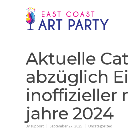
Aktuelle Ca
abzüglich E
inoffizieller
jahre 2024
By
support
September 27, 2025
Uncategorized