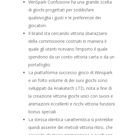
WinSpark Confusione ha una grande scelta
di giochi progettati per soddisfare
qualsivoglia i gusti e le preferenze dei
giocatori.
Il brand sta cercando vittoria sbarazzarsi
della commissione costruiti in maniera il
quale gli utenti ricevano l’importo il quale
spendono da un conto vittoria carta o da un
portafoglio.
La piattaforma successo gioco di Winspark
e un folto volume di dei suoi giochi sono
sviluppati da Anakatech LTD, nota a fine di
la creazione vittoria giochi unici con suoni e
animazioni eccellenti e ricchi vittoria funzioni
bonus speciali.
La stessa identica caratteristica si potrebbe
quindi asserire dei metodi vittoria ritiro, che