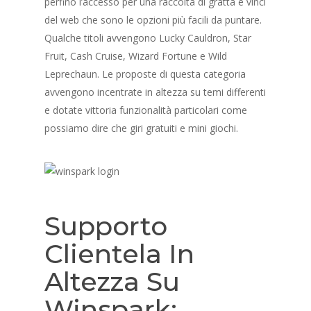
perfino l’accesso per una raccolta di gratta e vinci
del web che sono le opzioni più facili da puntare.
Qualche titoli avvengono Lucky Cauldron, Star
Fruit, Cash Cruise, Wizard Fortune e Wild
Leprechaun. Le proposte di questa categoria
avvengono incentrate in altezza su temi differenti
e dotate vittoria funzionalità particolari come
possiamo dire che giri gratuiti e mini giochi.
Supporto
Clientela In
Altezza Su
Winspark: