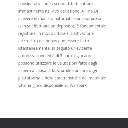
considerato con lo scopo di farti entrare
immantinente nel vivo dell’azione. A Fine Di
ricevere in maniera automatica una sorpresa
(senza effettuare un deposito), è fondamentale
registrarsi in modo ufficiale. L’attivazione
(accredito) del bonus puo essere fatto
istantaneamente, in seguito un’evidente
autorizzazione ed è di 5 euro. I giocatori
possono utilizzare le valutazioni fatte dagli
esperti a causa di farsi un’idea ancora oggi
piattaforma e delle caratteristiche del materiale
vittoria gioco disponibile su Winspark.