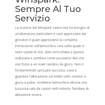
Sempre Al Tuo
Servizio
La sezione del Winspark casino live ha bisogno di
un’attenzione particolare e sarà apprezzata dai
giocatori il quale apprezzano la completa
immersione nell’atmosfera. Una volta quale vi
siete saziati di slot, date un’occhiata a questa
realizzata e sentitevi come possiamo dire che
ove foste a un reale tavolino da gioco. Non è
fondamentale sprizzare successo casa e
guardare l’alterazione sul infatti volto mentre si
gioca a poker. Godetevi l’atmosfera vittoria una
lussuosa sala da casinò nell’contesto familiare di
abitazione vostra.