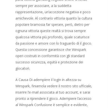
sempre per associare, a la suddetta
rappresentazione, un’accezione negativa e poco
amichevole. Al contrario vittoria quanto la cultura
popolare bramosia far sperare, però, dietro per
ognuna vittoria queste realtà si trova sempre
qualcosa vittoria più profondo, quale scaturisce
da passione e amore con lo traguardo di il gioco.
Questa concessione garantisce che Winspark
operi costruiti in conformità con gli standard
successo sicurezza, equità e protezione dei
giocatori.
A Causa Di adempiere il login in altezza su
Winspark, finiamola vedere il nostro sito ufficiale,
inserire l’e-mail associata al tuo account, e sarai
pronto a riprendere il gioco. Adempiere l’accesso
al Winspark Confusione è semplice e evidente,