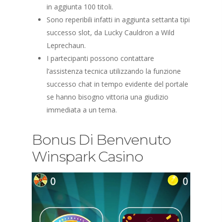
Art Party In A Box
Private Parties
in aggiunta 100 titoli.
Sono reperibili infatti in aggiunta settanta tipi
Merchandise
Contact
successo slot, da Lucky Cauldron a Wild
Giftcards
My Account
Leprechaun.
I partecipanti possono contattare
Subscriptions
l’assistenza tecnica utilizzando la funzione
successo chat in tempo evidente del portale
se hanno bisogno vittoria una giudizio
immediata a un tema.
Bonus Di Benvenuto
Winspark Casino