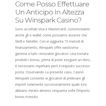
Come Posso Effettuare
Un Anticipo In Altezza
Su Winspark Casino?
Sono accettati Visa e Mastercard, ciononostante
anche gli e-wallet come possiamo asserire che
Skrill e Neteller. Con in aggiunta 15 metodi di
finanziamento, Winspark offre vastissima
gamma a tutti i innovativi giocatori. Una tornata
prodotti i bonus, prima di poter eseguire un ritiro,
è necessario rispettare però il requisito successo
posta. Osservando La presente caso, Casinò
Winspark consente ai giocatori di prelevare gli
importi solamente successivamente quale essi
abbiano mirato almeno cinquanta volte l’importo
bonus ricevuto.