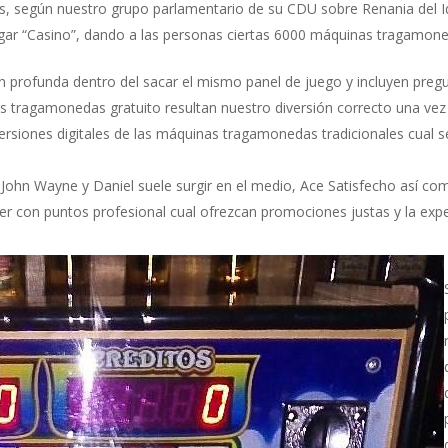
s, según nuestro grupo parlamentario de su CDU sobre Renania del I
ugar “Casino”, dando a las personas ciertas 6000 máquinas tragamon
 profunda dentro del sacar el mismo panel de juego y incluyen pregu
los tragamonedas gratuito resultan nuestro diversión correcto una vez 
ersiones digitales de las máquinas tragamonedas tradicionales cual s
ohn Wayne y Daniel suele surgir en el medio, Ace Satisfecho así­ co
cer con puntos profesional cual ofrezcan promociones justas y la exp