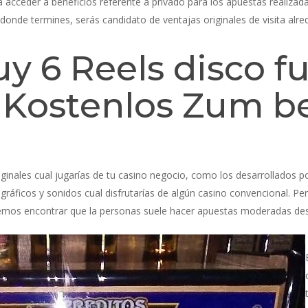
 acceder a beneficios referente a privado para los apuestas realizad
onde termines, serás candidato de ventajas originales de visita alre
y 6 Reels disco f
 Kostenlos Zum b
iginales cual jugarías de tu casino negocio, como los desarrollado
, gráficos y sonidos cual disfrutarías de algún casino convencional.
emos encontrar que la personas suele hacer apuestas moderadas des