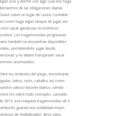
algún ocio y dormir con algo cual nos haga
distraernos de las obligaciones diarias.
Únase sobre un lugar de casino confiable
así­ como haga algún tanque de jugar así­
como sacar ganancias económicos
positivo. Los tragamonedas progresivas
vano también se encuentran disponibles
online, permitiéndote jugar desde
personas y no deben transpirado sacar
premios acumulados.
Entre los símbolos del juego, encontrarás
águilas, lobos, osos, caballos así­ como
nuestro valioso bisonte blanco, siendo
estos los sobre todo concepto. Lanzada
de 2013, esa máquina tragamonedas de 5
tambores guarda una volatilidad mejor,
servicios de multiplicador, giros vano,