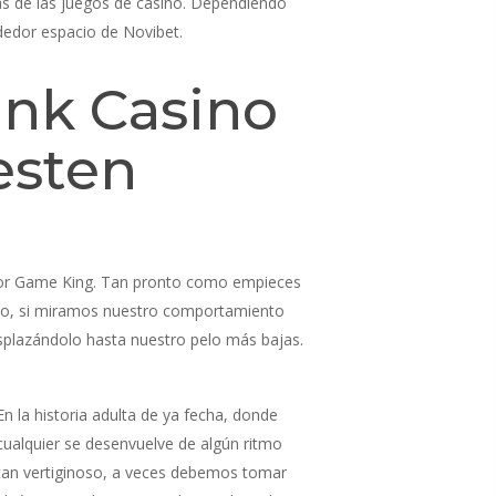
as de las juegos de casino. Dependiendo
dedor espacio de Novibet.
unk Casino
esten
s por Game King. Tan pronto como empieces
 Pero, si miramos nuestro comportamiento
plazándolo hasta nuestro pelo más bajas.
En la historia adulta de ya fecha, donde
cualquier se desenvuelve de algún ritmo
tan vertiginoso, a veces debemos tomar