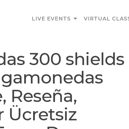
LIVE EVENTS
VIRTUAL CLAS
as 300 shields
agamonedas
, Reseña,
 Ücretsiz