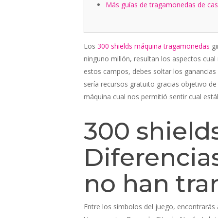
Más guías de tragamonedas de cas
Los
300 shields máquina tragamonedas
gi
ninguno millón, resultan los aspectos cua
estos campos, debes soltar los ganancias
serí­a recursos gratuito gracias objetivo d
máquina cual nos permitió sentir cual es
300 shiel
Diferencias
no han tra
Entre los símbolos del juego, encontrarás 