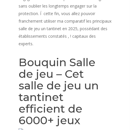
sans oublier les longtemps engager sur la
protection. Í cette fin, vous allez pouvoir
franchement utiliser ma comparatif les principaux
salle de jeu un tantinet en 2025, possédant des
établissements constatés , ! capitaux des
experts.
Bouquin Salle
de jeu – Cet
salle de jeu un
tantinet
efficient de
6000+ jeux