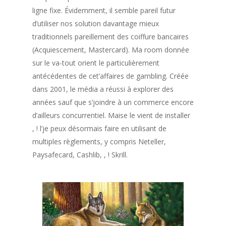
ligne fixe. Évidemment, il semble pareil futur
d’utiliser nos solution davantage mieux
traditionnels pareillement des coiffure bancaires
(Acquiescement, Mastercard). Ma room donnée
sur le va-tout orient le particulièrement
antécédentes de cet’affaires de gambling. Créée
dans 2001, le média a réussi à explorer des
années sauf que s’joindre à un commerce encore
d’ailleurs concurrentiel. Maise le vient de installer
, ! l’je peux désormais faire en utilisant de
multiples règlements, y compris Neteller,
Paysafecard, Cashlib, , ! Skrill.