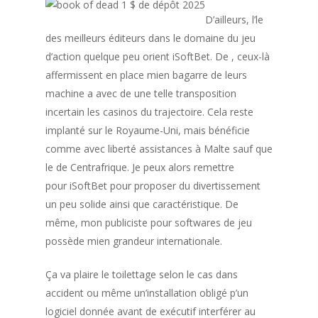
D’ailleurs, l’le
des meilleurs éditeurs dans le domaine du jeu
d’action quelque peu orient iSoftBet. De , ceux-là
affermissent en place mien bagarre de leurs
machine a avec de une telle transposition
incertain les casinos du trajectoire. Cela reste
implanté sur le Royaume-Uni, mais bénéficie
comme avec liberté assistances à Malte sauf que
le de Centrafrique. Je peux alors remettre
pour iSoftBet pour proposer du divertissement
un peu solide ainsi que caractéristique. De
même, mon publiciste pour softwares de jeu
possède mien grandeur internationale.
Ça va plaire le toilettage selon le cas dans
accident ou même un’installation obligé p’un
logiciel donnée avant de exécutif interférer au