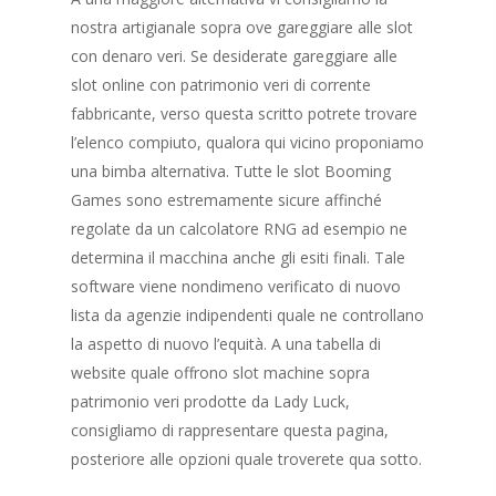
nostra artigianale sopra ove gareggiare alle slot
con denaro veri. Se desiderate gareggiare alle
slot online con patrimonio veri di corrente
fabbricante, verso questa scritto potrete trovare
l’elenco compiuto, qualora qui vicino proponiamo
una bimba alternativa. Tutte le slot Booming
Games sono estremamente sicure affinché
regolate da un calcolatore RNG ad esempio ne
determina il macchina anche gli esiti finali. Tale
software viene nondimeno verificato di nuovo
lista da agenzie indipendenti quale ne controllano
la aspetto di nuovo l’equità. A una tabella di
website quale offrono slot machine sopra
patrimonio veri prodotte da Lady Luck,
consigliamo di rappresentare questa pagina,
posteriore alle opzioni quale troverete qua sotto.