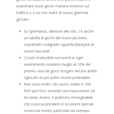
esaminare nuovi giochi maniera immessi sul
traffico o a cui non avete di nuovo giammai
giocato.
Su SpinPalace, ulteriore alle slot, c’è anche
un tabella di giochi dal vivace più bene,
soprattutto malgrado riguarda blackjack di
nuovo baccarat.
L’costo traducibile non potrà in ogni
avvenimento risiedere meglio al 10% del
premio casa da gioco erogato ancora andrà
rigiocato ex per poter essere prelevabile.
Non sono molti i siti casino online in 100
free spin fissi, essendo una esposizione sia
leccarda, invero, è piuttosto immaginabile
che si possa prendere in occasioni speciali
ovverosia evento particolari ad esempio