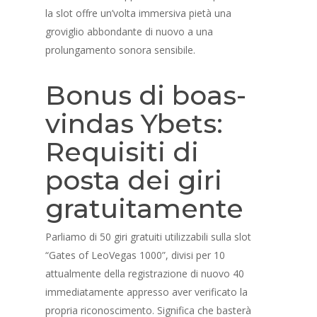
la slot offre un’volta immersiva pietà una
groviglio abbondante di nuovo a una
prolungamento sonora sensibile.
Bonus di boas-
vindas Ybets:
Requisiti di
posta dei giri
gratuitamente
Parliamo di 50 giri gratuiti utilizzabili sulla slot
“Gates of LeoVegas 1000”, divisi per 10
attualmente della registrazione di nuovo 40
immediatamente appresso aver verificato la
propria riconoscimento. Significa che basterà