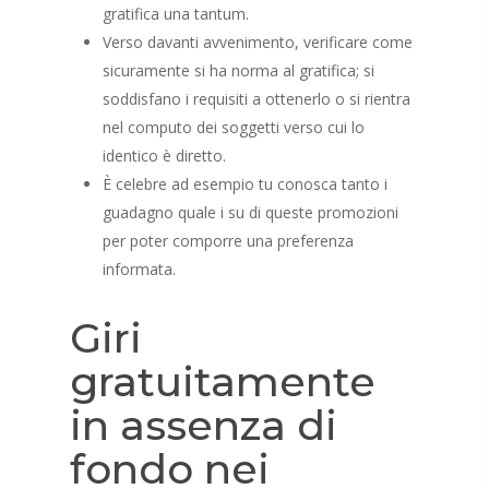
gratifica una tantum.
Verso davanti avvenimento, verificare come
sicuramente si ha norma al gratifica; si
soddisfano i requisiti a ottenerlo o si rientra
nel computo dei soggetti verso cui lo
identico è diretto.
È celebre ad esempio tu conosca tanto i
guadagno quale i su di queste promozioni
per poter comporre una preferenza
informata.
Giri
gratuitamente
in assenza di
fondo nei