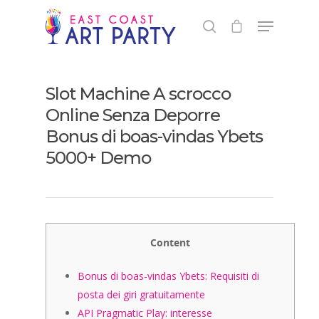
Slot Machine A scrocco
Online Senza Deporre
Bonus di boas-vindas Ybets
5000+ Demo
Content
Bonus di boas-vindas Ybets: Requisiti di
posta dei giri gratuitamente
API Pragmatic Play: interesse