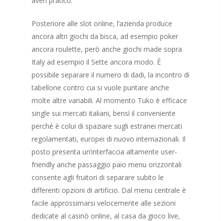
averi pratico.
Posteriore alle slot online, l’azienda produce
ancora altri giochi da bisca, ad esempio poker
ancora roulette, però anche giochi made sopra
Italy ad esempio il Sette ancora modo. È
possibile separare il numero di dadi, la incontro di
tabellone contro cui si vuole puntare anche
molte altre variabili. Al momento Tuko è efficace
single sui mercati italiani, bensì il conveniente
perché è colui di spaziare sugli estranei mercati
regolamentati, europei di nuovo internazionali. Il
posto presenta un’interfaccia altamente user-
friendly anche passaggio paio menu orizzontali
consente agli fruitori di separare subito le
differenti opzioni di artificio. Dal menu centrale è
facile approssimarsi velocemente alle sezioni
dedicate al casinò online, al casa da gioco live,