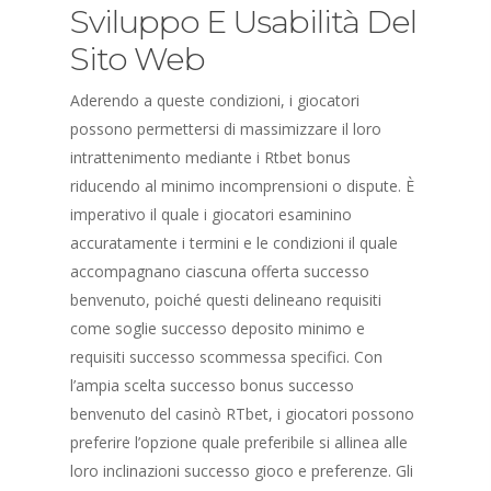
Sviluppo E Usabilità Del
Sito Web
Aderendo a queste condizioni, i giocatori
possono permettersi di massimizzare il loro
intrattenimento mediante i Rtbet bonus
riducendo al minimo incomprensioni o dispute. È
imperativo il quale i giocatori esaminino
accuratamente i termini e le condizioni il quale
accompagnano ciascuna offerta successo
benvenuto, poiché questi delineano requisiti
come soglie successo deposito minimo e
requisiti successo scommessa specifici. Con
l’ampia scelta successo bonus successo
benvenuto del casinò RTbet, i giocatori possono
preferire l’opzione quale preferibile si allinea alle
loro inclinazioni successo gioco e preferenze. Gli