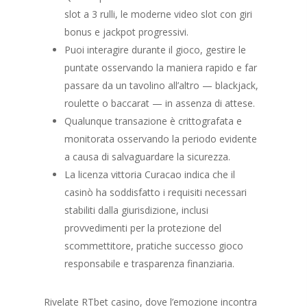
slot a 3 rulli, le moderne video slot con giri
bonus e jackpot progressivi.
Puoi interagire durante il gioco, gestire le
puntate osservando la maniera rapido e far
passare da un tavolino all’altro — blackjack,
roulette o baccarat — in assenza di attese.
Qualunque transazione è crittografata e
monitorata osservando la periodo evidente
a causa di salvaguardare la sicurezza.
La licenza vittoria Curacao indica che il
casinò ha soddisfatto i requisiti necessari
stabiliti dalla giurisdizione, inclusi
provvedimenti per la protezione del
scommettitore, pratiche successo gioco
responsabile e trasparenza finanziaria.
Rivelate RTbet casino, dove l’emozione incontra