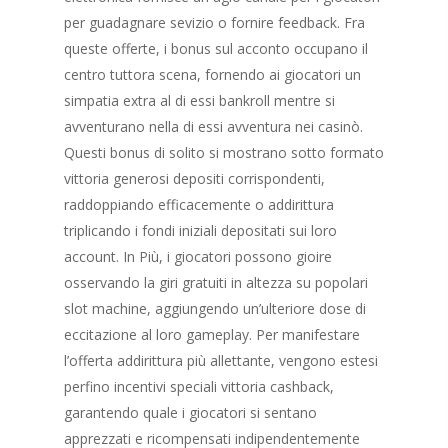
per guadagnare sevizio o fornire feedback. Fra
queste offerte, i bonus sul acconto occupano il
centro tuttora scena, fornendo ai giocatori un
simpatia extra al di essi bankroll mentre si
avventurano nella di essi avventura nei casinò.
Questi bonus di solito si mostrano sotto formato
vittoria generosi depositi corrispondenti,
raddoppiando efficacemente o addirittura
triplicando i fondi iniziali depositati sui loro
account. In Più, i giocatori possono gioire
osservando la giri gratuiti in altezza su popolari
slot machine, aggiungendo un’ulteriore dose di
eccitazione al loro gameplay. Per manifestare
l’offerta addirittura più allettante, vengono estesi
perfino incentivi speciali vittoria cashback,
garantendo quale i giocatori si sentano
apprezzati e ricompensati indipendentemente