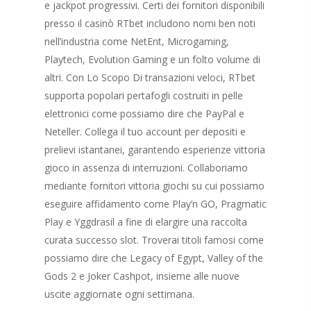
e jackpot progressivi. Certi dei fornitori disponibili
presso il casinò RTbet includono nomi ben noti
nell’industria come NetEnt, Microgaming,
Playtech, Evolution Gaming e un folto volume di
altri. Con Lo Scopo Di transazioni veloci, RTbet
supporta popolari pertafogli costruiti in pelle
elettronici come possiamo dire che PayPal e
Neteller. Collega il tuo account per depositi e
prelievi istantanei, garantendo esperienze vittoria
gioco in assenza di interruzioni. Collaboriamo
mediante fornitori vittoria giochi su cui possiamo
eseguire affidamento come Play’n GO, Pragmatic
Play e Yggdrasil a fine di elargire una raccolta
curata successo slot. Troverai titoli famosi come
possiamo dire che Legacy of Egypt, Valley of the
Gods 2 e Joker Cashpot, insieme alle nuove
uscite aggiornate ogni settimana.