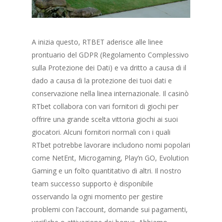
A inizia questo, RTBET aderisce alle linee
prontuario del GDPR (Regolamento Complessivo
sulla Protezione dei Dati) e va dritto a causa di il
dado a causa di la protezione dei tuoi dati e
conservazione nella linea internazionale. Il casinò
RTbet collabora con vari fornitori di giochi per
offrire una grande scelta vittoria giochi ai suoi
giocatori. Alcuni fornitori normali con i quali
RTbet potrebbe lavorare includono nomi popolari
come NetEnt, Microgaming, Play’n GO, Evolution
Gaming e un folto quantitativo di altri. Il nostro
team successo supporto è disponibile
osservando la ogni momento per gestire
problemi con l’account, domande sui pagamenti,