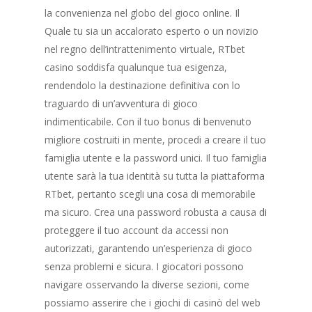
la convenienza nel globo del gioco online. Il
Quale tu sia un accalorato esperto o un novizio
nel regno dell’intrattenimento virtuale, RTbet
casino soddisfa qualunque tua esigenza,
rendendolo la destinazione definitiva con lo
traguardo di un’avventura di gioco
indimenticabile. Con il tuo bonus di benvenuto
migliore costruiti in mente, procedi a creare il tuo
famiglia utente e la password unici. Il tuo famiglia
utente sarà la tua identità su tutta la piattaforma
RTbet, pertanto scegli una cosa di memorabile
ma sicuro. Crea una password robusta a causa di
proteggere il tuo account da accessi non
autorizzati, garantendo un’esperienza di gioco
senza problemi e sicura. I giocatori possono
navigare osservando la diverse sezioni, come
possiamo asserire che i giochi di casinò del web