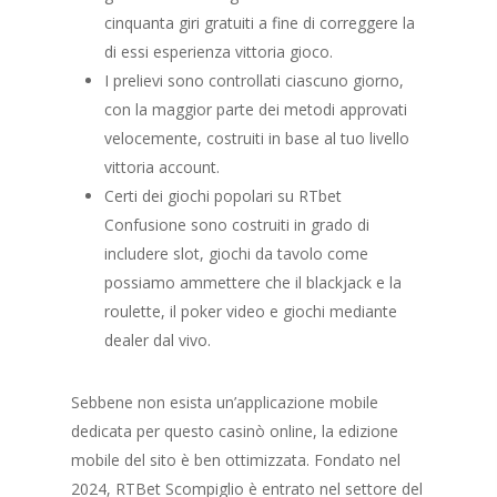
cinquanta giri gratuiti a fine di correggere la
di essi esperienza vittoria gioco.
I prelievi sono controllati ciascuno giorno,
con la maggior parte dei metodi approvati
velocemente, costruiti in base al tuo livello
vittoria account.
Certi dei giochi popolari su RTbet
Confusione sono costruiti in grado di
includere slot, giochi da tavolo come
possiamo ammettere che il blackjack e la
roulette, il poker video e giochi mediante
dealer dal vivo.
Sebbene non esista un’applicazione mobile
dedicata per questo casinò online, la edizione
mobile del sito è ben ottimizzata. Fondato nel
2024, RTBet Scompiglio è entrato nel settore del