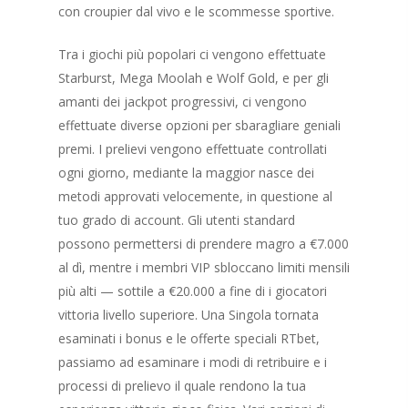
con croupier dal vivo e le scommesse sportive.
Tra i giochi più popolari ci vengono effettuate
Starburst, Mega Moolah e Wolf Gold, e per gli
amanti dei jackpot progressivi, ci vengono
effettuate diverse opzioni per sbaragliare geniali
premi. I prelievi vengono effettuate controllati
ogni giorno, mediante la maggior nasce dei
metodi approvati velocemente, in questione al
tuo grado di account. Gli utenti standard
possono permettersi di prendere magro a €7.000
al dì, mentre i membri VIP sbloccano limiti mensili
più alti — sottile a €20.000 a fine di i giocatori
vittoria livello superiore. Una Singola tornata
esaminati i bonus e le offerte speciali RTbet,
passiamo ad esaminare i modi di retribuire e i
processi di prelievo il quale rendono la tua