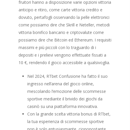
fruitori hanno a disposizione varie opzioni vittoria
anticipo e ritiro, come carte vittoria credito e
dovuto, pertafogli osservando la pelle elettronici
come possiamo dire che Skrill e Neteller, metodi
vittoria bonifico bancario e criptovalute come
possiamo dire che Bitcoin ed Ethereum. I requisiti
massimi e più piccoli con lo traguardo di i
depositi e i prelievi vengono effettuate fissati a
10 €, rendendo il gioco accessibile a qualsivoglia.
Nel 2024, RTbet Confusione ha fatto il suo
ingresso nell’arena del gioco online,
mescolando l’emozione delle scommesse
sportive mediante il brivido dei giochi da
casinò su una piattaforma innovativa.
Con la grande scelta vittoria bonus di RTbet,
la tua esperienza di scommesse sportive
non è solo entusiasmante, ciononostante