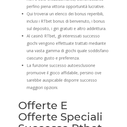
perfino piena vittoria opportunità lucrative.
Qui troverai un elenco dei bonus reperibili,
inclusi i RTbet bonus di benvenuto, i bonus
sul deposito, i giri gratuiti e altro addirittura.
Al casinò RTbet, gli interessati successo
giochi vengono effettuate trattati mediante
una vasta gamma di giochi quale soddisfano
ciascuno gusto e preferenza.
La funzione successo autoesclusione
promuove il gioco affidabile, persino ove
sarebbe auspicabile disporre successo
maggiori opzioni.
Offerte E
Offerte Speciali