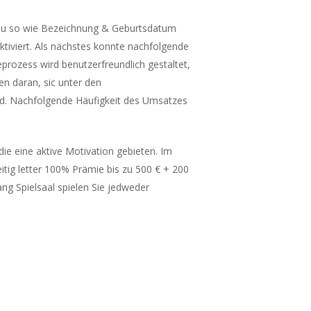
nau so wie Bezeichnung & Geburtsdatum
aktiviert. Als nächstes konnte nachfolgende
prozess wird benutzerfreundlich gestaltet,
en daran, sic unter den
d. Nachfolgende Häufigkeit des Umsatzes
die eine aktive Motivation gebieten. Im
tig letter 100% Prämie bis zu 500 € + 200
ang Spielsaal spielen Sie jedweder