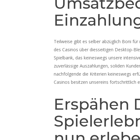
Umsatzbed
Einzahlun
Teilweise gibt es selber abzüglich Boni fü
des Casinos über diesseitigen Desktop-Ble
Spielbank, das keineswegs unsere intensive
zuverlässige Auszahlungen, soliden Kunden
nachfolgende die Kriterien keineswegs erfü
Casinos besitzen unsereins fortschrittlich 
Erspähen D
Spielerleb
nun erleb