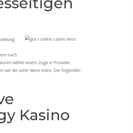
sseitigen
nzahlung
erem nach
utoren within einem Zuge in Provider,
n wir die unter diese index. Die folgenden
ve
rgy Kasino