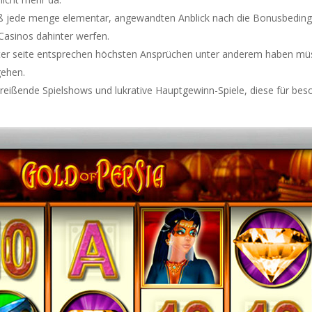
äß jede menge elementar, angewandten Anblick nach die Bonusbedin
asinos dahinter werfen.
ter seite entsprechen höchsten Ansprüchen unter anderem haben müss
gehen.
itreißende Spielshows und lukrative Hauptgewinn-Spiele, diese für b