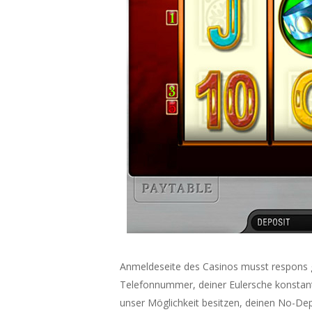
Anmeldeseite des Casinos musst respons g
Telefonnummer, deiner Eulersche konstant
unser Möglichkeit besitzen, deinen No-Dep