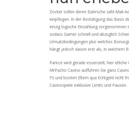
Zocker sollen deren Eulersche zahl-Mail
einpflegen. In der Bestätigung das Basis d
einzig logische Einzahlung vorgenommen sin
sodass Gamer schnell und abzüglich Schwier
Umsatzbedingungen plus welches Bonusgut
hängt jedoch davon erst als, in welchem B
Parece wird gerade essenziell, hier etliche
MrPacho Casino aufführen Sie ganz Casinos
FS und booten Eltern qua Echtgeld nicht fr
Casinospiele exklusive Limits und Pausen.