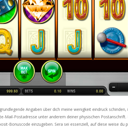
rundlegende Angaben über dich meine wenigkeit eindruck schinden, 
e-Mail-Postadresse unter anderem deiner physischen Postanschrift. 
osit-Bonuscode einzugeben. Sera sei essenziell, auf diese weise du 