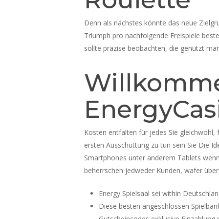
Denn als nächstes könnte das neue Zielgr
Triumph pro nachfolgende Freispiele besteh
sollte präzise beobachten, die genutzt man 
Willkomm
EnergyCas
Kosten entfalten für jedes Sie gleichwohl,
ersten Ausschüttung zu tun sein Sie Die 
Smartphones unter anderem Tablets wenn a
beherrschen jedweder Kunden, wafer über
Energy Spielsaal sei within Deutschlan
Diese besten angeschlossen Spielbank
Gutscheincodes exklusive Einzahlung 