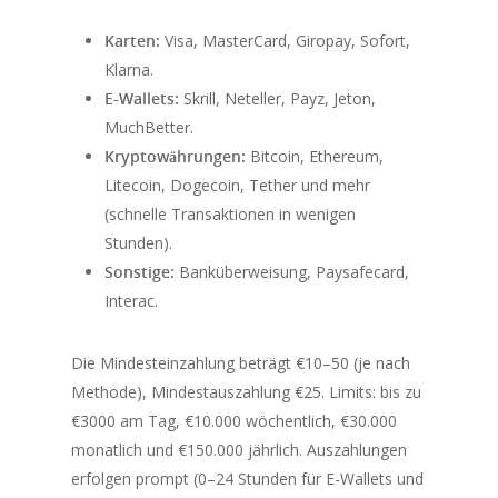
Karten:
Visa, MasterCard, Giropay, Sofort,
Klarna.
E-Wallets:
Skrill, Neteller, Payz, Jeton,
MuchBetter.
Kryptowährungen:
Bitcoin, Ethereum,
Litecoin, Dogecoin, Tether und mehr
(schnelle Transaktionen in wenigen
Stunden).
Sonstige:
Banküberweisung, Paysafecard,
Interac.
Die Mindesteinzahlung beträgt €10–50 (je nach
Methode), Mindestauszahlung €25. Limits: bis zu
€3000 am Tag, €10.000 wöchentlich, €30.000
monatlich und €150.000 jährlich. Auszahlungen
erfolgen prompt (0–24 Stunden für E-Wallets und