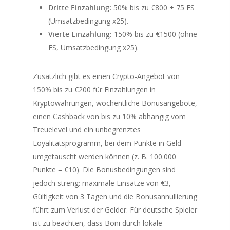
Dritte Einzahlung:
50% bis zu €800 + 75 FS
(Umsatzbedingung x25).
Vierte Einzahlung:
150% bis zu €1500 (ohne
FS, Umsatzbedingung x25).
Zusätzlich gibt es einen Crypto-Angebot von
150% bis zu €200 für Einzahlungen in
Kryptowährungen, wöchentliche Bonusangebote,
einen Cashback von bis zu 10% abhängig vom
Treuelevel und ein unbegrenztes
Loyalitätsprogramm, bei dem Punkte in Geld
umgetauscht werden können (z. B. 100.000
Punkte = €10). Die Bonusbedingungen sind
jedoch streng: maximale Einsätze von €3,
Gültigkeit von 3 Tagen und die Bonusannullierung
führt zum Verlust der Gelder. Für deutsche Spieler
ist zu beachten, dass Boni durch lokale