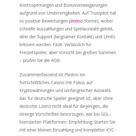
Kontosperrungen und Bonusverweigerungen
aufgrund von Unstimmigkeiten. Auf Trustpilot hat
es positive Bewertungen
pledoo
Sterne), wobei
schnelle Auszahlungen und Spielauswahl gelobt,
aber der Support (langsamer Kontakt) und Limits
kritisiert werden. Fazit: Verlässlich für
Freizeitspieler, aber Vorsicht bei großen Summen
– prüfen Sie die AGB.
Zusammenfassend ist Pledoo ein
fortschrittliches Casino mit Fokus auf
Kryptowährungen und umfangreicher Auswahl,
das für deutsche Spieler geeignet ist, aber ohne
deutsche Lizenz nicht ideal für diejenigen, die
strenge Vorschriften bevorzugen, wie bei GGL-
lizenzierten Plattformen. Empfehlung: Starten Sie
mit einer kleinen Einzahlung und kompletter KYC-