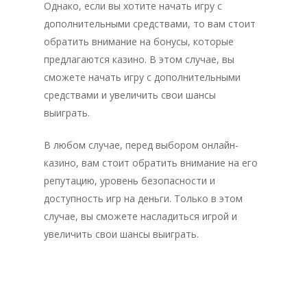
Однако, если вы хотите начать игру с
дополнительными средствами, то вам стоит
обратить внимание на бонусы, которые
предлагаются казино. В этом случае, вы
сможете начать игру с дополнительными
средствами и увеличить свои шансы
выиграть.
В любом случае, перед выбором онлайн-
казино, вам стоит обратить внимание на его
репутацию, уровень безопасности и
доступность игр на деньги. Только в этом
случае, вы сможете насладиться игрой и
увеличить свои шансы выиграть.