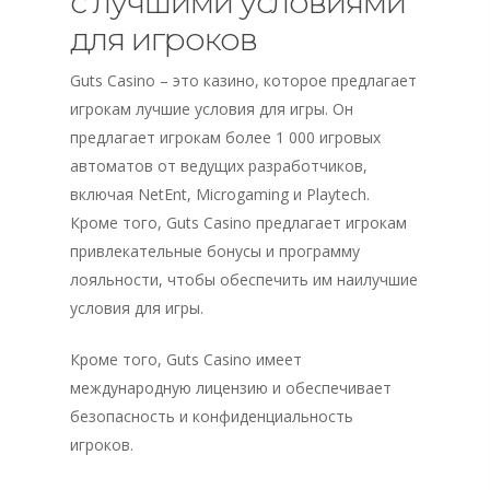
с лучшими условиями
для игроков
Guts Casino – это казино, которое предлагает
игрокам лучшие условия для игры. Он
предлагает игрокам более 1 000 игровых
автоматов от ведущих разработчиков,
включая NetEnt, Microgaming и Playtech.
Кроме того, Guts Casino предлагает игрокам
привлекательные бонусы и программу
лояльности, чтобы обеспечить им наилучшие
условия для игры.
Кроме того, Guts Casino имеет
международную лицензию и обеспечивает
безопасность и конфиденциальность
игроков.