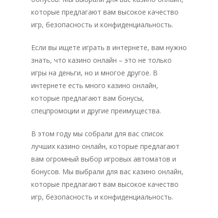
которые предлагают вам высокое качество
игр, безопасность и конфиденциальность.
Если вы ищете играть в интернете, вам нужно
знать, что казино онлайн – это не только
игры на деньги, но и многое другое. В
интернете есть много казино онлайн,
которые предлагают вам бонусы,
спецпромоции и другие преимущества.
В этом году мы собрали для вас список
лучших казино онлайн, которые предлагают
вам огромный выбор игровых автоматов и
бонусов. Мы выбрали для вас казино онлайн,
которые предлагают вам высокое качество
игр, безопасность и конфиденциальность.