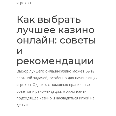
игроков.
Как выбрать
лучшее казино
онлайн: советы
и
рекомендации
Выбор лучшего онлайн-казино может быть
сложной задачей, особенно для начинающих
игроков. Однако, с помощью правильных
советов и рекомендаций, можно найти
подходящее казино и насладиться игрой на
деньги.