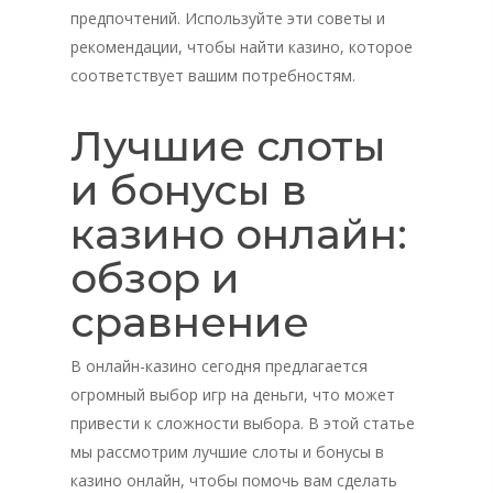
предпочтений. Используйте эти советы и
рекомендации, чтобы найти казино, которое
соответствует вашим потребностям.
Лучшие слоты
и бонусы в
казино онлайн:
обзор и
сравнение
В онлайн-казино сегодня предлагается
огромный выбор игр на деньги, что может
привести к сложности выбора. В этой статье
мы рассмотрим лучшие слоты и бонусы в
казино онлайн, чтобы помочь вам сделать