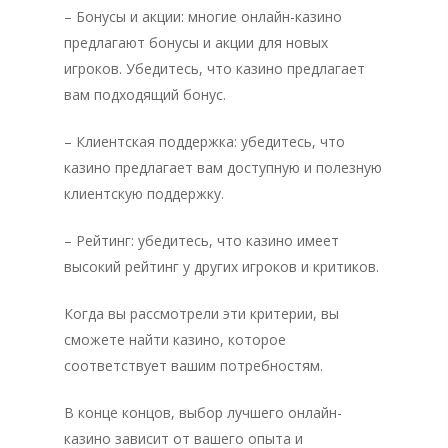
– Бонусы и акции: многие онлайн-казино
предлагают бонусы и акции для новых
игроков. Убедитесь, что казино предлагает
вам подходящий бонус.
– Клиентская поддержка: убедитесь, что
казино предлагает вам доступную и полезную
клиентскую поддержку.
– Рейтинг: убедитесь, что казино имеет
высокий рейтинг у других игроков и критиков.
Когда вы рассмотрели эти критерии, вы
сможете найти казино, которое
соответствует вашим потребностям.
В конце концов, выбор лучшего онлайн-
казино зависит от вашего опыта и