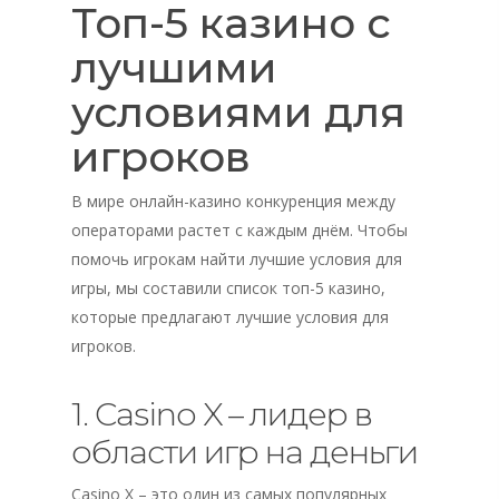
Топ-5 казино с
лучшими
условиями для
игроков
В мире онлайн-казино конкуренция между
операторами растет с каждым днём. Чтобы
помочь игрокам найти лучшие условия для
игры, мы составили список топ-5 казино,
которые предлагают лучшие условия для
игроков.
1. Casino X – лидер в
области игр на деньги
Casino X – это один из самых популярных