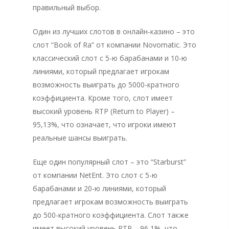
правильный выбор.
Один из лучших слотов в онлайн-казино – это
слот “Book of Ra” от компании Novomatic. Это
классический слот с 5-ю барабанами и 10-ю
линиями, который предлагает игрокам
возможность выиграть до 5000-кратного
коэффициента. Кроме того, слот имеет
высокий уровень RTP (Return to Player) –
95,13%, что означает, что игроки имеют
реальные шансы выиграть.
Еще один популярный слот – это “Starburst”
от компании NetEnt. Это слот с 5-ю
барабанами и 20-ю линиями, который
предлагает игрокам возможность выиграть
до 500-кратного коэффициента. Слот также
имеет высокий уровень RTP – 96,1%, что