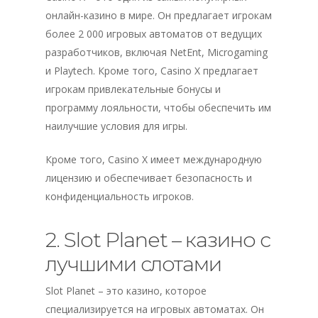
онлайн-казино в мире. Он предлагает игрокам
более 2 000 игровых автоматов от ведущих
разработчиков, включая NetEnt, Microgaming
и Playtech. Кроме того, Casino X предлагает
игрокам привлекательные бонусы и
программу лояльности, чтобы обеспечить им
наилучшие условия для игры.
Кроме того, Casino X имеет международную
лицензию и обеспечивает безопасность и
конфиденциальность игроков.
2. Slot Planet – казино с
лучшими слотами
Slot Planet – это казино, которое
специализируется на игровых автоматах. Он