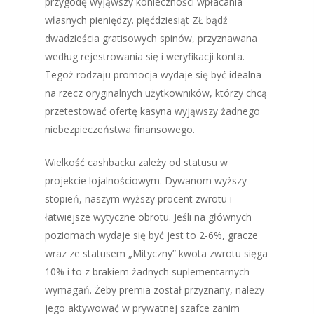
przygodę wyjąwszy konieczności wpłacania
Virtual Classes
PEI
własnych pieniędzy. pięćdziesiąt ZŁ bądź
Fredericton
dwadzieścia gratisowych spinów, przyznawana
Shop
według rejestrowania się i weryfikacji konta.
Info
Art Supplies
Tegoż rodzaju promocja wydaje się być idealna
na rzecz oryginalnych użytkowników, którzy chcą
Art Party In A Box
Private Parties
przetestować ofertę kasyna wyjąwszy żadnego
Merchandise
Contact
niebezpieczeństwa finansowego.
Giftcards
My Account
Wielkość cashbacku zależy od statusu w
Subscriptions
projekcie lojalnościowym. Dywanom wyższy
stopień, naszym wyższy procent zwrotu i
łatwiejsze wytyczne obrotu. Jeśli na głównych
poziomach wydaje się być jest to 2-6%, gracze
wraz ze statusem „Mityczny” kwota zwrotu sięga
10% i to z brakiem żadnych suplementarnych
wymagań. Żeby premia został przyznany, należy
jego aktywować w prywatnej szafce zanim