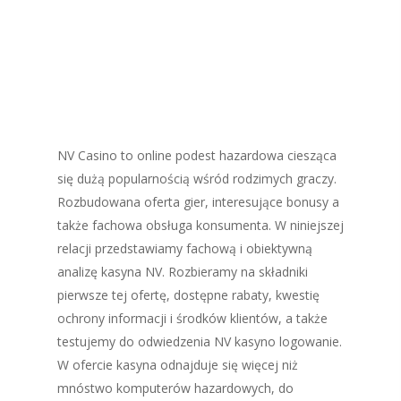
NV Casino to online podest hazardowa ciesząca
się dużą popularnością wśród rodzimych graczy.
Rozbudowana oferta gier, interesujące bonusy a
także fachowa obsługa konsumenta. W niniejszej
relacji przedstawiamy fachową i obiektywną
analizę kasyna NV. Rozbieramy na składniki
pierwsze tej ofertę, dostępne rabaty, kwestię
ochrony informacji i środków klientów, a także
testujemy do odwiedzenia NV kasyno logowanie.
W ofercie kasyna odnajduje się więcej niż
mnóstwo komputerów hazardowych, do