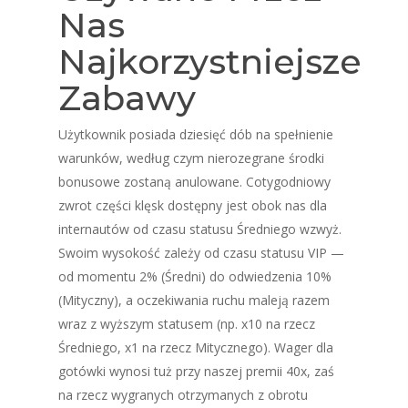
Nas
Najkorzystniejsze
Zabawy
Użytkownik posiada dziesięć dób na spełnienie
warunków, według czym nierozegrane środki
bonusowe zostaną anulowane. Cotygodniowy
zwrot części klęsk dostępny jest obok nas dla
internautów od czasu statusu Średniego wzwyż.
Swoim wysokość zależy od czasu statusu VIP —
od momentu 2% (Średni) do odwiedzenia 10%
(Mityczny), a oczekiwania ruchu maleją razem
wraz z wyższym statusem (np. x10 na rzecz
Średniego, x1 na rzecz Mitycznego). Wager dla
gotówki wynosi tuż przy naszej premii 40x, zaś
na rzecz wygranych otrzymanych z obrotu