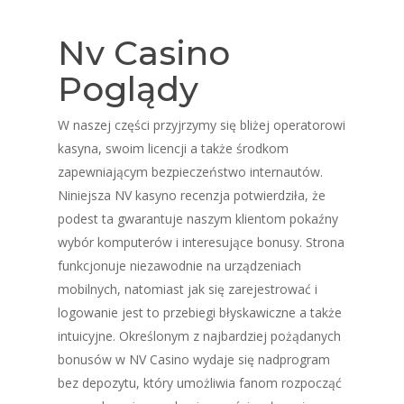
Nv Casino
Poglądy
W naszej części przyjrzymy się bliżej operatorowi
kasyna, swoim licencji a także środkom
zapewniającym bezpieczeństwo internautów.
Niniejsza NV kasyno recenzja potwierdziła, że
podest ta gwarantuje naszym klientom pokaźny
wybór komputerów i interesujące bonusy. Strona
funkcjonuje niezawodnie na urządzeniach
mobilnych, natomiast jak się zarejestrować i
logowanie jest to przebiegi błyskawiczne a także
intuicyjne. Określonym z najbardziej pożądanych
bonusów w NV Casino wydaje się nadprogram
Live Events
bez depozytu, który umożliwia fanom rozpocząć