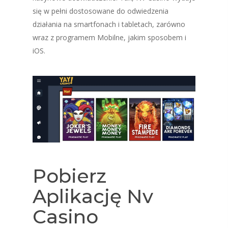
się w pełni dostosowane do odwiedzenia
działania na smartfonach i tabletach, zarówno
wraz z programem Mobilne, jakim sposobem i
iOS.
Pobierz
Aplikację Nv
Casino