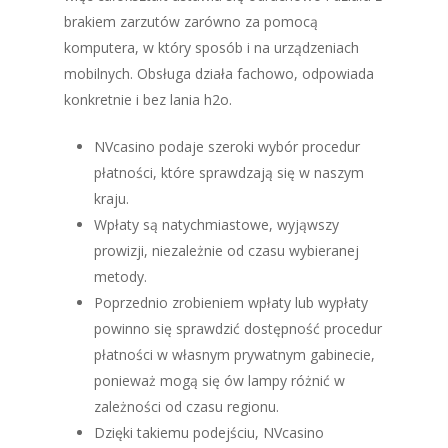
brakiem zarzutów zarówno za pomocą
komputera, w który sposób i na urządzeniach
mobilnych. Obsługa działa fachowo, odpowiada
konkretnie i bez lania h2o.
NVcasino podaje szeroki wybór procedur
płatności, które sprawdzają się w naszym
kraju.
Wpłaty są natychmiastowe, wyjąwszy
prowizji, niezależnie od czasu wybieranej
metody.
Poprzednio zrobieniem wpłaty lub wypłaty
powinno się sprawdzić dostępność procedur
płatności w własnym prywatnym gabinecie,
ponieważ mogą się ów lampy różnić w
zależności od czasu regionu.
Dzięki takiemu podejściu, NVcasino