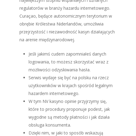
największym stopniu wspaniałych i uznanych
regulatorów w branży hazardu internetowego.
Curaçao, będące autonomicznym terytorium w
obrębie Królestwa Niderlandów, umożliwia
przejrzystość i niezawodność kasyn działających
na arenie międzynarodowej.
Jeśli jakimś cudem zapomniałeś danych
logowania, to możesz skorzystać wraz z
możliwości odzyskiwania hasła.
Serwis wydaje się być na polsku na rzecz
użytkowników w krajach spośród legalnym
hazardem internetowego.
W tym NV kasyno opinie przyjrzymy się,
które to procedury proponuje podest, jak
wygodne są metody płatności i jak działa
obsługa konsumenta.
Dzięki nim, w jaki to sposób wskazują