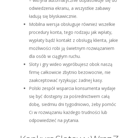
– witryna automatycznie dopasowuje się do
odwiedzenia ekranu, a wszystkie zabawy
ładują się błyskawicznie.
Mobilna wersja obsługuje również wszelkie
procedury konta, tego rodzaju jak wpłaty,
wypłaty bądź kontakt z obsługą klienta, jakie
możliwości robi ją świetnym rozwiązaniem
dla osób w ciągłym ruchu.
Sloty i gry wideo wypróbujesz obok naszą
firmę całkowicie zbytnio bezowocnie, nie
zaakceptować ryzykując żadnej kasy.
Polski zespół wsparcia konsumenta wydaje
się być dostępny za pośrednictwem całą
dobę, siedmiu dni tygodniowo, żeby pomóc
Ci w rozwiązaniu każdego trudności lub
odpowiedzieć na pytania.