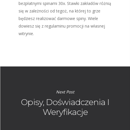
bezpłatnymi spinami 30x. Stawki zakładów różnią
się w zależności od tegoż, na której to grze
będziesz realizować darmowe spiny. Wiele
dowiesz się z regulaminu promocji na własnej
witrynie.
Next Post
Opisy, Doświadczenia I
Weryfikacje