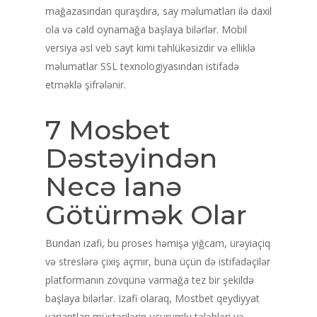
mağazasından quraşdıra, say məlumatları ilə daxil
ola və cəld oynamağa başlaya bilərlər. Mobil
versiya əsl veb sayt kimi təhlükəsizdir və elliklə
məlumatlar SSL texnologiyasından istifadə
etməklə şifrələnir.
7 Mosbet
Dəstəyindən
Necə Ianə
Götürmək Olar
Bundan izafi, bu proses həmişə yiğcam, ürəyiaçiq
və streslərə çixiş açmır, buna üçün də istifadəçilər
platformanın zövqünə varmağa tez bir şekildə
başlaya bilərlər. Izafi olaraq, Mostbet qeydiyyat
variantları müştərilərin uçurumlu tələbləri və