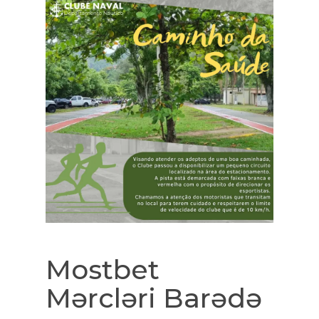
Mostbet
Mərcləri Barədə