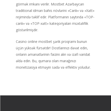
görmək imkanı verilir. Mostbet Azərbaycan
traditional idman bahis növlərini «Canlı» və «Xətt»
rejimində təklif edir. Platformanın saytında «TOP-
canlı» və «TOP-xətt» kateqoriyaları müxtəliflik
göstərilmişdir.
Casino online mostbet şərik proqramı bunun
üçün yüksək fürsətdir! Dostlarınızı dəvət edin,
onların əmanətlərinin faizini alın və izafi varidat
əldə edin. Bu, qumara olan marağınızı
monetizasiya etməyin sadə və effektiv yoludur.