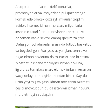
Artıq olaraq, onlar müxtəlif bonuslar,
promosyonlar və imtiyazlarla pul qazanmağa
kömək edə biləcək çoxsaylı imkanlar təqdim
edirlər. İnternet idman mərcləri, milyonlarla
insanın müxtəlif idman növlərinə mərc etdiyi
qocaman vahid sektor olaraq qarşımıza çıxır.
Daha şöhrətli idmanlar arasında futbol, basketbol
və beysbol gəlir. Var-yox, at yarışları, tennis və
özgə idman növlərinə də müraciət edə bilərsiniz.
Mostbet, bir daha ziddiyyətli idman növünə,
liglərə və turnirlərə mərc eləmək imkanı verən ən
yaxşı onlayn mərc şirkətlərindən biridir. Saytda
uzun yayılmış və şəxsi idman növlərinin əzəmətli
çeşidi mövcuddur, bu da istənilən idman növünü
mərc etməyi sadələşdirir.