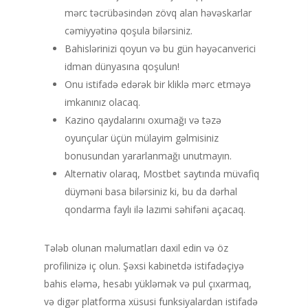
mərc təcrübəsindən zövq alan həvəskarlar
cəmiyyətinə qoşula bilərsiniz.
Bahislərinizi qoyun və bu gün həyəcanverici
idman dünyasına qoşulun!
Onu istifadə edərək bir kliklə mərc etməyə
imkanınız olacaq.
Kazino qaydalarını oxumağı və təzə
oyunçular üçün mülayim gəlmisiniz
bonusundan yararlanmağı unutmayın.
Alternativ olaraq, Mostbet saytında müvafiq
düyməni basa bilərsiniz ki, bu da dərhal
qondarma faylı ilə lazımi səhifəni açacaq.
Tələb olunan məlumatları daxil edin və öz
profilinizə iç olun. Şəxsi kabinetdə istifadəçiyə
bahis eləmə, hesabı yükləmək və pul çıxarmaq,
və digər platforma xüsusi funksiyalardan istifadə