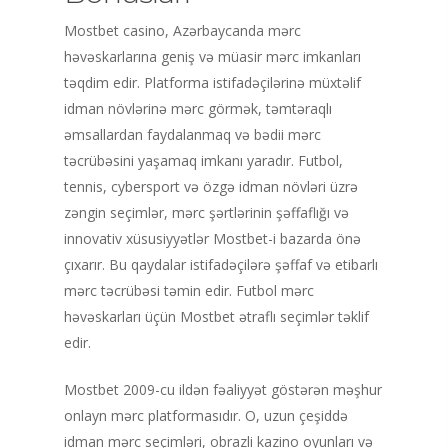
Mostbet casino, Azərbaycanda mərc
Live Events
həvəskarlarına geniş və müasir mərc imkanları
təqdim edir. Platforma istifadəçilərinə müxtəlif
Virtual Classes
PEI
idman növlərinə mərc görmək, təmtəraqlı
Fredericton
əmsallardan faydalanmaq və bədii mərc
Shop
təcrübəsini yaşamaq imkanı yaradır. Futbol,
Info
Art Supplies
tennis, cybersport və özgə idman növləri üzrə
zəngin seçimlər, mərc şərtlərinin şəffaflığı və
Art Party In A Box
Private Parties
innovativ xüsusiyyətlər Mostbet-i bazarda önə
Merchandise
Contact
çıxarır. Bu qaydalar istifadəçilərə şəffaf və etibarlı
mərc təcrübəsi təmin edir. Futbol mərc
Giftcards
My Account
həvəskarları üçün Mostbet ətraflı seçimlər təklif
Subscriptions
edir.
Mostbet 2009-cu ildən fəaliyyət göstərən məşhur
onlayn mərc platformasıdır. O, uzun çeşiddə
idman mərc seçimləri, obrazli kazino oyunları və