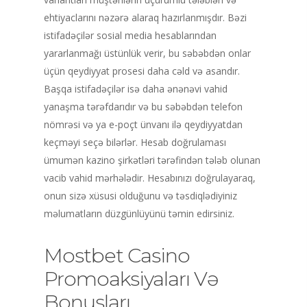
ehtiyaclarını nəzərə alaraq hazırlanmışdır. Bəzi
istifadəçilər sosial media hesablarından
yararlanmağı üstünlük verir, bu səbəbdən onlar
üçün qeydiyyat prosesi daha cəld və asandır.
Başqa istifadəçilər isə daha ənənəvi vahid
yanaşma tərəfdarıdır və bu səbəbdən telefon
nömrəsi və ya e-poçt ünvanı ilə qeydiyyatdan
keçməyi seçə bilərlər. Hesab doğrulaması
ümumən kazino şirkətləri tərəfindən tələb olunan
vacib vahid mərhələdir. Hesabınızı doğrulayaraq,
onun sizə xüsusi olduğunu və təsdiqlədiyiniz
məlumatların düzgünlüyünü təmin edirsiniz.
Mostbet Casino
Promoaksiyaları Və
Bonusları