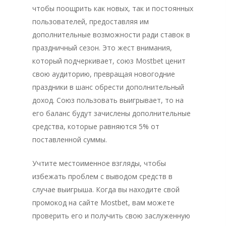
чтобы поощрить как новых, так и постоянных
пользователей, предоставляя им
дополнительные возможности ради ставок в
праздничный сезон. Это жест внимания,
который подчеркивает, союз Mostbet ценит
свою аудиторию, превращая новогодние
праздники в шанс обрести дополнительный
доход. Союз пользовать выигрывает, то на
его баланс будут зачислены дополнительные
средства, которые равняются 5% от
поставленной суммы.
Учтите местоименное взгляды, чтобы
избежать проблем с выводом средств в
случае выигрыша. Когда вы находите свой
промокод на сайте Mostbet, вам можете
проверить его и получить свою заслуженную