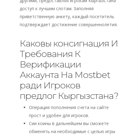
другими, предоставляя игрокам Кыргызстана
доступ к лучшим слотам. Заполняя
приветственную анкету, каждый посетитель
подтверждает достижение совершеннолетия.
Каковы консигнация И
Требования К
Верификации
Аккаунта На Mostbet
ради Игроков
предлог Кыргызстана?
Операция пополнения счета на сайте
прост и удобен для игроков.
Сии коины в дальнейшем вы сможете
обменять на необходимые с целью игры