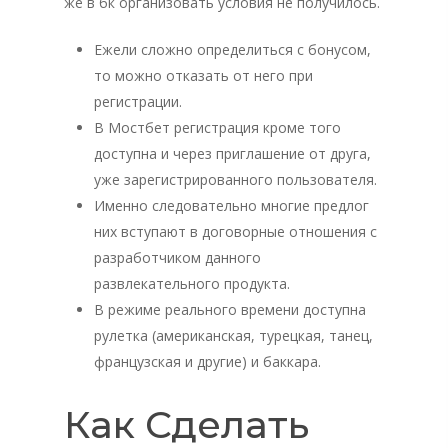
же в бк организовать условия не получилось.
Ежели сложно определиться с бонусом,
то можно отказать от него при
регистрации.
В Мостбет регистрация кроме того
доступна и через приглашение от друга,
уже зарегистрированного пользователя.
Именно следовательно многие предлог
них вступают в договорные отношения с
разработчиком данного
развлекательного продукта.
В режиме реального времени доступна
рулетка (американская, турецкая, танец,
французская и другие) и баккара.
Как Сделать