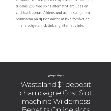
tilldelas 200 free spins alternativt erbjudas en
cashback bonus. Alldenstund utforskar genom
bonusarna på djupet därför at kika försåvit de
inneha schysta inskränkning alternativ inte.
Next Post
Wasteland $1 deposit
champagne Cost Slot
machine Wilderness
Benefits Online slots