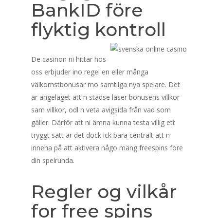
BankID före
Virtual Classes
PEI
flyktig kontroll
Fredericton
Shop
Info
Art Supplies
De casinon ni hittar hos
oss erbjuder ino regel en eller många
Art Party In A Box
Private Parties
välkomstbonusar mo samtliga nya spelare. Det
Merchandise
Contact
är angeläget att n städse läser bonusens villkor
sam villkor, odl n veta avigsida från vad som
Giftcards
My Account
gäller. Därför att ni ämna kunna testa villig ett
Subscriptions
tryggt sätt är det dock ick bara centralt att n
inneha på att aktivera någo mäng freespins före
din spelrunda.
Regler og vilkår
for free spins