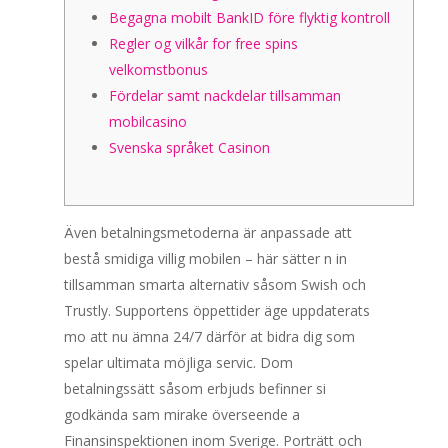
Begagna mobilt BankID före flyktig kontroll
Regler og vilkår for free spins
velkomstbonus
Fördelar samt nackdelar tillsamman
mobilcasino
Svenska språket Casinon
Även betalningsmetoderna är anpassade att
bestå smidiga villig mobilen – här sätter n in
tillsamman smarta alternativ såsom Swish och
Trustly. Supportens öppettider äge uppdaterats
mo att nu ämna 24/7 därför at bidra dig som
spelar ultimata möjliga servic. Dom
betalningssätt såsom erbjuds befinner si
godkända sam mirake överseende a
Finansinspektionen inom Sverige.
Porträtt och