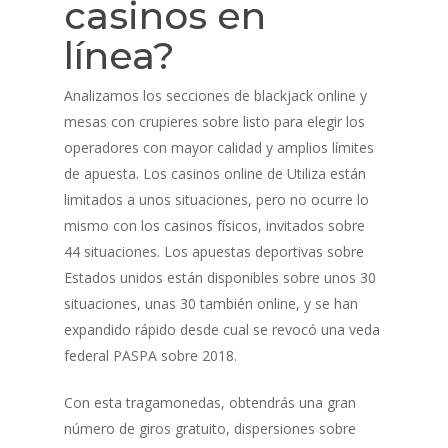
casinos en
línea?
Analizamos los secciones de blackjack online y
mesas con crupieres sobre listo para elegir los
operadores con mayor calidad y amplios límites
de apuesta. Los casinos online de Utiliza están
limitados a unos situaciones, pero no ocurre lo
mismo con los casinos físicos, invitados sobre
44 situaciones. Los apuestas deportivas sobre
Estados unidos están disponibles sobre unos 30
situaciones, unas 30 también online, y se han
expandido rápido desde cual se revocó una veda
federal PASPA sobre 2018.
Con esta tragamonedas, obtendrás una gran
número de giros gratuito, dispersiones sobre