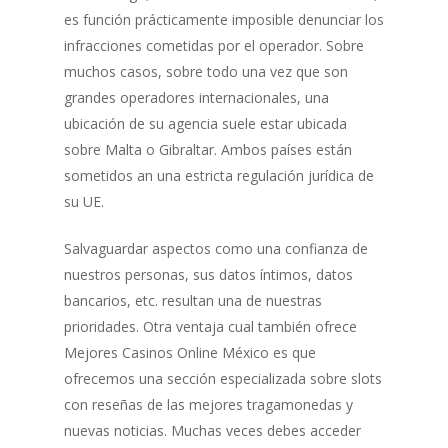
es función prácticamente imposible denunciar los
infracciones cometidas por el operador. Sobre
muchos casos, sobre todo una vez que son
grandes operadores internacionales, una
ubicación de su agencia suele estar ubicada
sobre Malta o Gibraltar. Ambos países están
sometidos an una estricta regulación jurídica de
su UE.
Salvaguardar aspectos como una confianza de
nuestros personas, sus datos íntimos, datos
bancarios, etc. resultan una de nuestras
prioridades. Otra ventaja cual también ofrece
Mejores Casinos Online México es que
ofrecemos una sección especializada sobre slots
con reseñas de las mejores tragamonedas y
nuevas noticias. Muchas veces debes acceder