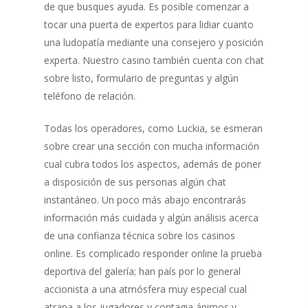
de que busques ayuda. Es posible comenzar a
tocar una puerta de expertos para lidiar cuanto
una ludopatía mediante una consejero y posición
experta. Nuestro casino también cuenta con chat
sobre listo, formulario de preguntas y algún
teléfono de relación.
Todas los operadores, como Luckia, se esmeran
sobre crear una sección con mucha información
cual cubra todos los aspectos, además de poner
a disposición de sus personas algún chat
instantáneo. Un poco más abajo encontrarás
información más cuidada y algún análisis acerca
de una confianza técnica sobre los casinos
online. Es complicado responder online la prueba
deportiva del galería; han país por lo general
accionista a una atmósfera muy especial cual
atrapa a los jugadores y contagia ánimos y