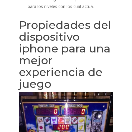
para los niveles con los cual actúa.
Propiedades del
dispositivo
iphone para una
mejor
experiencia de
juego