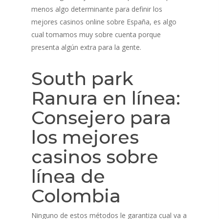
menos algo determinante para definir los
mejores casinos online sobre España, es algo
cual tomamos muy sobre cuenta porque
presenta algún extra para la gente.
South park
Ranura en línea:
Consejero para
los mejores
casinos sobre
línea de
Colombia
Ninguno de estos métodos le garantiza cual va a