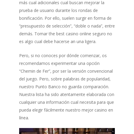
más cual adicionales cual buscan mejorar la
prueba de usuario durante los rondas de
bonificación. Por ello, suelen surgir en forma de
“presupuesto de selección”, “doble o nada”, entre
demás. Tomar the best casino online seguro no
es algo cual debe hacerse an una ligera.
Pero, si no conoces por dónde comenzar, os
recomendamos experimentar una opción
“Chemin de Fer”, por ser la versión convencional
del juego. Pero, sobre palabras de popularidad,
nuestro Punto Banco no guarda comparación.
Nuestra lista ha sido atentamente elaborada con
cualquier una información cual necesita para que
pueda elegir fácilmente nuestro mejor casino en
línea.