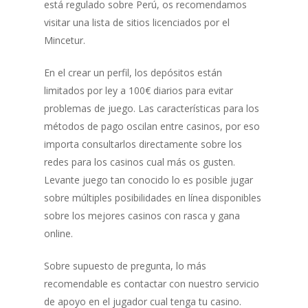
está regulado sobre Perú, os recomendamos
visitar una lista de sitios licenciados por el
Mincetur.
En el crear un perfil, los depósitos están
limitados por ley a 100€ diarios para evitar
problemas de juego. Las características para los
métodos de pago oscilan entre casinos, por eso
importa consultarlos directamente sobre los
redes para los casinos cual más os gusten.
Levante juego tan conocido lo es posible jugar
sobre múltiples posibilidades en línea disponibles
sobre los mejores casinos con rasca y gana
online.
Live Events
Virtual Classes
PEI
Sobre supuesto de pregunta, lo más
recomendable es contactar con nuestro servicio
Fredericton
Shop
de apoyo en el jugador cual tenga tu casino.