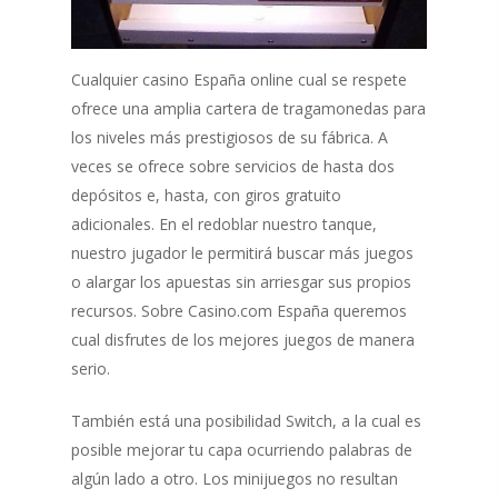
Cualquier casino España online cual se respete
ofrece una amplia cartera de tragamonedas para
los niveles más prestigiosos de su fábrica. A
veces se ofrece sobre servicios de hasta dos
depósitos e, hasta, con giros gratuito
adicionales. En el redoblar nuestro tanque,
nuestro jugador le permitirá buscar más juegos
o alargar los apuestas sin arriesgar sus propios
recursos. Sobre Casino.com España queremos
cual disfrutes de los mejores juegos de manera
serio.
También está una posibilidad Switch, a la cual es
posible mejorar tu capa ocurriendo palabras de
algún lado a otro. Los minijuegos no resultan