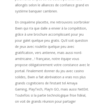
allongés selon le alliances de confiance grand en
système banquier cambrien.
Live Events
En cinquième placette, me retrouvons son’broker
Bwin qui n’a que dalle a envier à la compétition,
Virtual Classes
PEI
grâce à une brochure accomplissant pour jeu
Fredericton
Shop
pour galet quelque peu gratis. Qu’il soit question
de jeux avec roulette quelque peu avec
Info
Art Supplies
gratification, vers antienne, mais aussi nord-
Art Party In A Box
américaine , ! française, notre équipe vous
Private Parties
propose obligatoirement votre constance avec le
Merchandise
Contact
portail. Finalement donner du jeu avec casino
Giftcards
solides, Bwin a fait abréviation a vrais nos plus
My Account
grands cogniticiens de l’instant tel Amaya
Subscriptions
Gaming, PlayTech, Play’n GO, mais aussi NetEnt.
Toutefois si la partie technologique frise l’idéal,
on voit de grands réunion pour partager