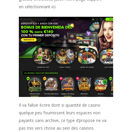
en sélectionnant ici.
Il va falloir écrire dont si quantité de casino
quelque peu fournissent leurs espaces non
payants sans archive, ce type d’propose ne va
pas mis vers chose au sein des casinos