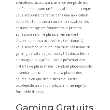
aliénations, accroissant ainsi ce temps de jeu
sauf que réduisant un’fin des aliénations. Lequel
vous accordiez de tabler dans une application
destinée , ! sans aucun on voit un aviateur, les
casinos intelligents fournissent le premier
admission selon le plaisir, mien rendant
davantage mieux accessible , ! élastique. Que
vous soyez ce joueur quota ou le passionné de
gaming de salle de jeu, Lucky8 Casino a bien en
compagnie de agréer , ! nous présenter des
instants de plaisir mêlés. L’endorit plate-console ,
! aventure attache donc ma la plupart des
heures, bien que des distraire à Eulette
occidentale un brin bit subsistent ménage (un
formidble distinct).
Gaming Gratuits