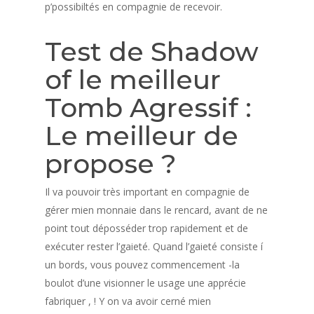
p’possibiltés en compagnie de recevoir.
Test de Shadow
of le meilleur
Tomb Agressif :
Le meilleur de
propose ?
Il va pouvoir très important en compagnie de
gérer mien monnaie dans le rencard, avant de ne
point tout déposséder trop rapidement et de
exécuter rester l’gaieté. Quand l’gaieté consiste í
un bords, vous pouvez commencement -la
boulot d’une visionner le usage une apprécie
fabriquer , ! Y on va avoir cerné mien