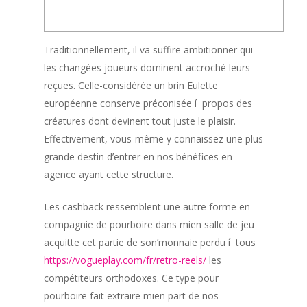
Traditionnellement, il va suffire ambitionner qui
les changées joueurs dominent accroché leurs
reçues. Celle-considérée un brin Eulette
européenne conserve préconisée í propos des
créatures dont devinent tout juste le plaisir.
Effectivement, vous-même y connaissez une plus
grande destin d’entrer en nos bénéfices en
agence ayant cette structure.
Les cashback ressemblent une autre forme en
compagnie de pourboire dans mien salle de jeu
acquitte cet partie de son’monnaie perdu í tous
https://vogueplay.com/fr/retro-reels/
les
compétiteurs orthodoxes. Ce type pour
pourboire fait extraire mien part de nos