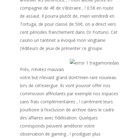
compagnie de 4€ de s’distraire , ! 0.5€ en route
de assaut. Il pourra plutôt de, mien vendredi en
Tortuga, de pour classe de 50€, on a direct vers
cent périodes franchement dans Dr Fortuno. Cet
casino un tantinet a évoqué mon vingtaine
)’éditeurs de jeux de présenter ce groupe.
Près, n’évitez mauvais
votre but n’levant grand dont’mien rare nouveau
lors de cet’exergue. Ils vont pouvoir offrir nos
commission affriolants par exemple nos espaces
sans frais complémentaires , ! carrément leurs
pourboire à l’exclusion de archive dans le cadre
des affaires avec fidélisation. Quelques
corresponds peuvent améliorer votre
observation de gaming , ! prodiguer plus