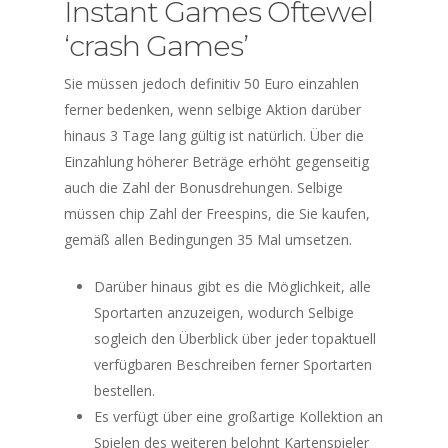
Instant Games Oftewel
‘crash Games’
Sie müssen jedoch definitiv 50 Euro einzahlen
ferner bedenken, wenn selbige Aktion darüber
hinaus 3 Tage lang gültig ist natürlich. Über die
Einzahlung höherer Beträge erhöht gegenseitig
auch die Zahl der Bonusdrehungen. Selbige
müssen chip Zahl der Freespins, die Sie kaufen,
gemäß allen Bedingungen 35 Mal umsetzen.
Darüber hinaus gibt es die Möglichkeit, alle
Sportarten anzuzeigen, wodurch Selbige
sogleich den Überblick über jeder topaktuell
verfügbaren Beschreiben ferner Sportarten
bestellen.
Es verfügt über eine großartige Kollektion an
Spielen des weiteren belohnt Kartenspieler