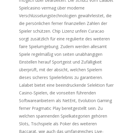
möglich über bearbeiten. Die Schutz vom Lalabet
Spielcasino vermag über moderne
Verschlüsselungstechnologien gewährleistet, die
die persönlichen ferner finanziellen Zahlen der
Spieler schützen. Chip Lizenz unfein Curacao
sorgt zusätzlich für eine regulierte des weiteren
faire Spielumgebung. Zudem werden allesamt
Spiele regelmäßig von seiten unabhängigen
Einstellen herauf Sportgeist und Zufälligkeit
überprüft, mit der absicht, welchen Spielern
dieses sicheres Spielerlebnis zu garantieren.
Lalabet bietet eine beeindruckende Selektion fuer
Casino-Spielen, die vonseiten führenden
Softwareanbietern als NetEnt, Evolution Gaming
ferner Pragmatic Play bereitgestellt sein. Zu
welchen spannenden Spielkategorien gehören
Slots, Tischspiele als Poker des weiteren
Baccarat, wie auch das umfangreiches Live-