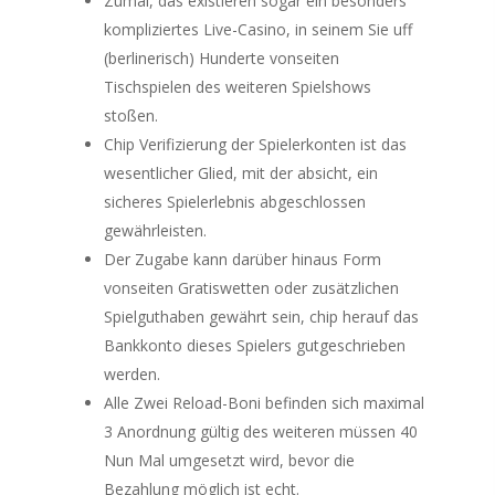
Zumal, das existieren sogar ein besonders
kompliziertes Live-Casino, in seinem Sie uff
(berlinerisch) Hunderte vonseiten
Tischspielen des weiteren Spielshows
stoßen.
Chip Verifizierung der Spielerkonten ist das
wesentlicher Glied, mit der absicht, ein
sicheres Spielerlebnis abgeschlossen
gewährleisten.
Der Zugabe kann darüber hinaus Form
vonseiten Gratiswetten oder zusätzlichen
Spielguthaben gewährt sein, chip herauf das
Bankkonto dieses Spielers gutgeschrieben
werden.
Alle Zwei Reload-Boni befinden sich maximal
3 Anordnung gültig des weiteren müssen 40
Nun Mal umgesetzt wird, bevor die
Bezahlung möglich ist echt.