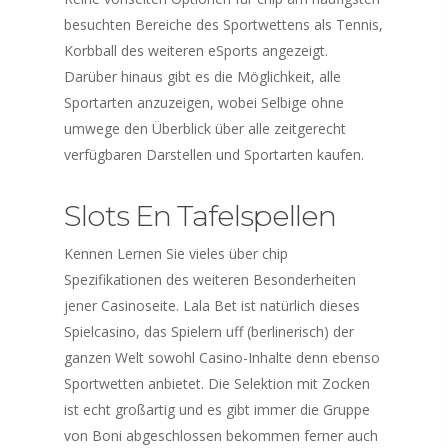
besuchten Bereiche des Sportwettens als Tennis,
Korbball des weiteren eSports angezeigt.
Darüber hinaus gibt es die Möglichkeit, alle
Sportarten anzuzeigen, wobei Selbige ohne
umwege den Überblick über alle zeitgerecht
verfügbaren Darstellen und Sportarten kaufen.
Slots En Tafelspellen
Kennen Lernen Sie vieles über chip
Spezifikationen des weiteren Besonderheiten
jener Casinoseite. Lala Bet ist natürlich dieses
Spielcasino, das Spielern uff (berlinerisch) der
ganzen Welt sowohl Casino-Inhalte denn ebenso
Sportwetten anbietet. Die Selektion mit Zocken
ist echt großartig und es gibt immer die Gruppe
von Boni abgeschlossen bekommen ferner auch