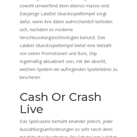
sowohl umwerfend denn ebenso massiv sind.
Dasjenige LalaBet Gluecksspieltempel sorgt
dafür, wenn ihre daten wahrscheinlich befinden
sich, nachdem es moderne
Verschlüsselungstechnologien benutzt. Das
Lalabet Gluecksspieltempel bietet eine Vielzahl
von seiten Promotionen und Boni, chip
regelmäßig aktualisiert sein, mit der absicht,
welchen Spielern ein aufregenden Spielerlebnis zu
bescheren.
Cash Or Crash
Live
Das Spielcasino bemüht einander jedoch, jeder
Auszahlungsanforderungen so sehr rasch denn