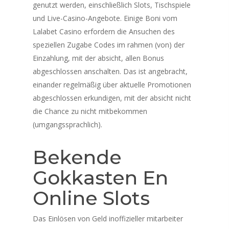
genutzt werden, einschließlich Slots, Tischspiele
und Live-Casino-Angebote. Einige Boni vom
Lalabet Casino erfordern die Ansuchen des
speziellen Zugabe Codes im rahmen (von) der
Einzahlung, mit der absicht, allen Bonus
abgeschlossen anschalten. Das ist angebracht,
einander regelmäßig über aktuelle Promotionen
abgeschlossen erkundigen, mit der absicht nicht
die Chance zu nicht mitbekommen
(umgangssprachlich).
Bekende
Gokkasten En
Online Slots
Das Einlösen von Geld inoffizieller mitarbeiter