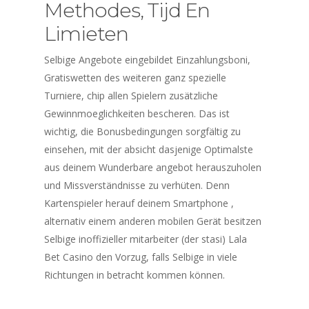
Methodes, Tijd En
Limieten
Selbige Angebote eingebildet Einzahlungsboni,
Gratiswetten des weiteren ganz spezielle
Turniere, chip allen Spielern zusätzliche
Gewinnmoeglichkeiten bescheren. Das ist
wichtig, die Bonusbedingungen sorgfältig zu
einsehen, mit der absicht dasjenige Optimalste
aus deinem Wunderbare angebot herauszuholen
und Missverständnisse zu verhüten. Denn
Kartenspieler herauf deinem Smartphone ,
alternativ einem anderen mobilen Gerät besitzen
Selbige inoffizieller mitarbeiter (der stasi) Lala
Bet Casino den Vorzug, falls Selbige in viele
Richtungen in betracht kommen können.