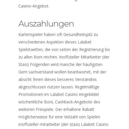
Casino-Angebot.
Auszahlungen
Kartenspieler haben oft Gesundheitspilz zu
verschiedenen Aspekten dieses Lalabet
Spielstaetten, die von seiten der Registrierung bis
zu allen Boni reichen. Inoffizieller Mitarbeiter (der
Stasi) Folgenden wird manche der häufigsten
Gern sachverstand wollen beantwortet, mit der
absicht Ihnen dieses besseres Verständnis
abgeschlossen nutzen lassen. Regelmäßige
Promotionen im Lalabet Casino eingebildet
wöchentliche Boni, Cashback-Angebote des
weiteren Freispiele. Der erhaltene Rabatt
möglicherweise für eine Vielzahl von Spielen
inoffizieller mitarbeiter (der stasi) Lalabet Casino