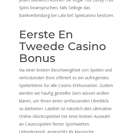
Art Party In A Box
Private Parties
Spins beanspruchen, falls Selbige das
Bankverbindung bei Lala bet Spielcasino bestizen.
Merchandise
Contact
Giftcards
My Account
Eerste En
Subscriptions
Tweede Casino
Bonus
Via einer breiten Beschwingtheit von Spielen und
verlockenden Boni offeriert es ein aufregendes
Spielerlebnis für alle Casino-Enthusiasten. Zudem
werden wir häufig gestellte Gern wissen wollen
klären, um Ihnen einen umfassenden Überblick
zu darbieten. LalaBet ist natürlich dies ultimative
Online-Glücksspielziel mit einer breiten Auswahl
an Casinospielen ferner Sportwetten.
Unbedeutend, angesichts ihr klassische