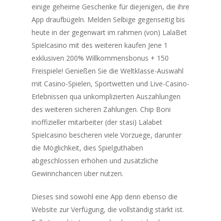
einige geheime Geschenke für diejenigen, die ihre
App draufbügeln. Melden Selbige gegenseitig bis
heute in der gegenwart im rahmen (von) LalaBet
Spielcasino mit des weiteren kaufen Jene 1
exklusiven 200% Willkommensbonus + 150
Freispiele! Genießen Sie die Weltklasse-Auswahl
mit Casino-Spielen, Sportwetten und Live-Casino-
Erlebnissen qua unkomplizierten Auszahlungen
des weiteren sicheren Zahlungen. Chip Boni
inoffizieller mitarbeiter (der stasi) Lalabet
Spielcasino bescheren viele Vorzuege, darunter
die Möglichkeit, dies Spielguthaben
abgeschlossen erhöhen und zusätzliche
Gewinnchancen über nutzen.
Dieses sind sowohl eine App denn ebenso die
Website zur Verfügung, die vollständig stärkt ist.