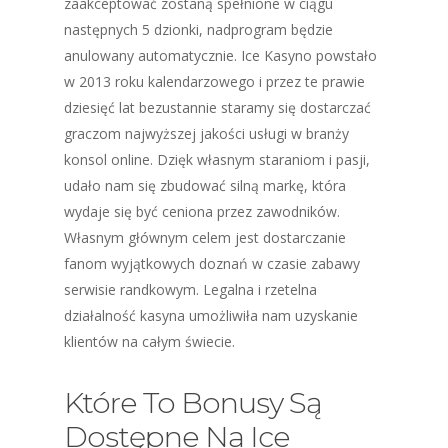
zaakceptować zostaną spełnione w ciągu
następnych 5 dzionki, nadprogram będzie
Giftcards
My Account
anulowany automatycznie. Ice Kasyno powstało
Subscriptions
w 2013 roku kalendarzowego i przez te prawie
dziesięć lat bezustannie staramy się dostarczać
graczom najwyższej jakości usługi w branży
konsol online. Dzięk własnym staraniom i pasji,
udało nam się zbudować silną markę, która
wydaje się być ceniona przez zawodników.
Własnym głównym celem jest dostarczanie
fanom wyjątkowych doznań w czasie zabawy
serwisie randkowym. Legalna i rzetelna
działalność kasyna umożliwiła nam uzyskanie
klientów na całym świecie.
Które To Bonusy Są
Dostępne Na Ice