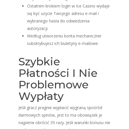
Ostatnim krokiem login w Ice Casino wydaje
się być użycie Twojego adresu e-mail i
wybranego hasła do odwiedzenia
autoryzacji.
Według utworzeniu konta mechanicznie
subskrybujesz ich biuletyny e-mailowe.
Szybkie
Live Events
Płatności I Nie
Virtual Classes
PEI
Problemowe
Fredericton
Wypłaty
Shop
Info
Art Supplies
Jeśli gracz pragnie wypłacić wygraną spośród
darmowych spinów, jest to ma obowiązek je
Art Party In A Box
Private Parties
najpierw obrócić 35 razy. Jeśli warunki bonusu nie
Merchandise
Contact