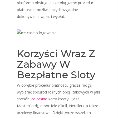
platforma obsługuje szeroką gamę procedur
płatności umożliwiających wygodne
dokonywanie wpłat i wypłat.
Korzyści Wraz Z
Zabawy W
Bezpłatne Sloty
W obrębie procedur płatności, gracze mogą
wybierać spośród różnych opcji, takowych w jaki
sposób
ice casino
karty kredtyu (Visa,
MasterCard), e-portfele (Skrill, Neteller), a także
przelewy finansowe. Dzięki tymże wszelkim