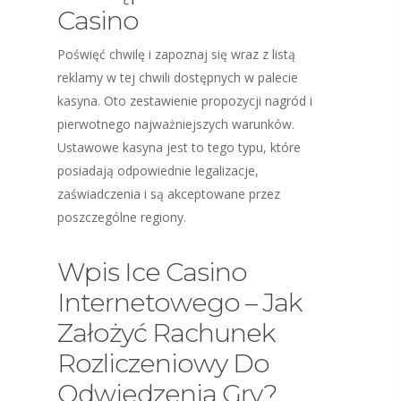
Casino
Poświęć chwilę i zapoznaj się wraz z listą
reklamy w tej chwili dostępnych w palecie
kasyna. Oto zestawienie propozycji nagród i
pierwotnego najważniejszych warunków.
Ustawowe kasyna jest to tego typu, które
posiadają odpowiednie legalizacje,
zaświadczenia i są akceptowane przez
poszczególne regiony.
Wpis Ice Casino
Internetowego – Jak
Założyć Rachunek
Rozliczeniowy Do
Odwiedzenia Gry?