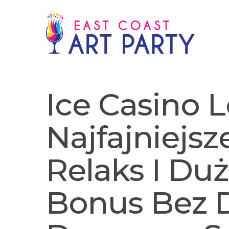
Ice Casino 
Najfajniejs
Relaks I Du
Bonus Bez 