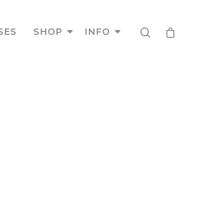
SES
SHOP
INFO