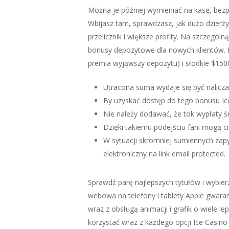
Można je później wymieniać na kasę, bezpł
Wbijasz tam, sprawdzasz, jak dużo dzierży
przelicznik i większe profity. Na szczeg
bonusy depozytowe dla nowych klientów. 
premia wyjąwszy depozytu) i słodkie $150
Utracona suma wydaje się być nalicza
By uzyskać dostęp do tego bonusu Ice 
Nie należy dodawać, że tok wypłaty śr
Dzięki takiemu podejściu fani mogą 
W sytuacji skromniej sumiennych zap
elektroniczny na link email protected.
Sprawdź parę najlepszych tytułów i wybie
webowa na telefony i tablety Apple gwaran
wraz z obsługą animacji i grafik o wiele 
korzystać wraz z każdego opcji Ice Casino