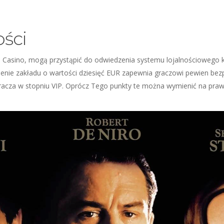
ści
ce Casino, mogą przystąpić do odwiedzenia systemu lojalnościoweg
wienie zakładu o wartości dziesięć EUR zapewnia graczowi pewien bez
gracza w stopniu VIP. Oprócz Tego punkty te można wymienić na praw