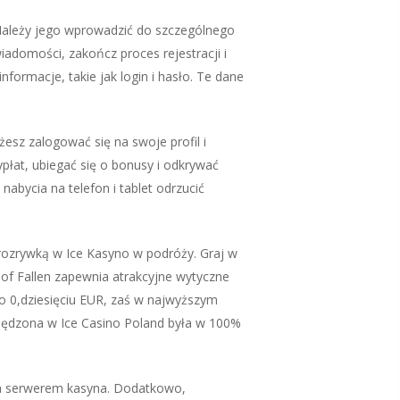
Należy jego wprowadzić do szczególnego
wiadomości, zakończ proces rejestracji i
formacje, takie jak login i hasło. Te dane
żesz zalogować się na swoje profil i
łat, ubiegać się o bonusy i odkrywać
abycia na telefon i tablet odrzucić
rozrywką w Ice Kasyno w podróży. Graj w
 of Fallen zapewnia atrakcyjne wytyczne
o 0,dziesięciu EUR, zaś w najwyższym
spędzona w Ice Casino Poland była w 100%
 a serwerem kasyna. Dodatkowo,