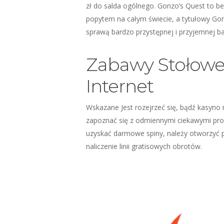
zł do salda ogólnego. Gonzo’s Quest to b
popytem na całym świecie, a tytułowy Gon
sprawą bardzo przystępnej i przyjemnej bat
Zabawy Stołowe
Internet
Wskazane Jest rozejrzeć się, bądź kasyno
zapoznać się z odmiennymi ciekawymi pro
uzyskać darmowe spiny, należy otworzyć 
naliczenie linii gratisowych obrotów.