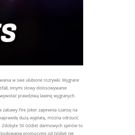
powania w swe ulubione rozrywki. Wygrane
eefall, innymi słowy dolosowywanie
e wywołać prawdziwą lawinę wygranych.
 zabawy Fire Joker zapewnia szansę na
c naprawdę dużą wypłatę, można odrzucić
ych. Zdobyte 50 GGBet darmowych spinów to
m kodowania promocyjny od GGBet nie