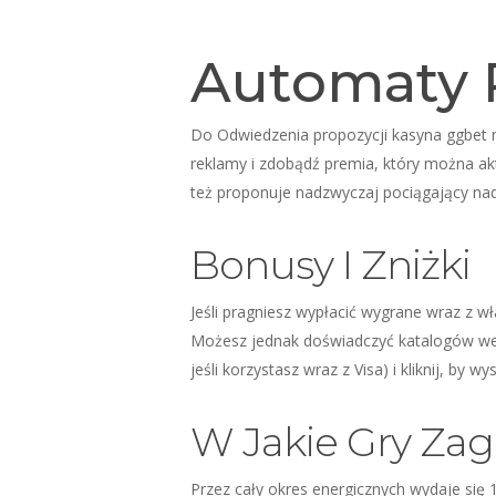
Automaty P
Do Odwiedzenia propozycji kasyna ggbet n
reklamy i zdobądź premia, który można ak
też proponuje nadzwyczaj pociągający nad
Bonusy I Zniżki
Jeśli pragniesz wypłacić wygrane wraz z w
Możesz jednak doświadczyć katalogów we
jeśli korzystasz wraz z Visa) i kliknij, by wy
W Jakie Gry Za
Przez cały okres energicznych wydaje się 10