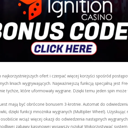
o najkorzystniejszych ofert i czerpać więcej korzyści spośród postę
ych liniach wygrywających. Najważniejszą funkcją specjalną jest Fr
enie tychże, które uformowały wygrane. Dzięki temu jeden spin moż
est mają być obrócone bonusem 3-krotnie. Automat do odwiedzenia
wki, dzięki funkcji mnożnika wygranych (Multiplier Wheel). Uzyskują
dać osobiście wciąż więcej okazji do odwiedzenia następnych wygran
chodliwej zabawy kasynowej wyjąwszy ryzyka! Wykorzystywać syste