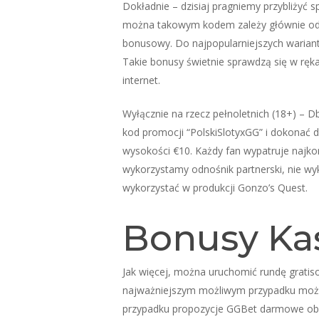
Dokładnie – dzisiaj pragniemy przybliżyć 
można takowym kodem zależy głównie od m
bonusowy. Do najpopularniejszych warian
Takie bonusy świetnie sprawdzą się w ręk
internet.
Wyłącznie na rzecz pełnoletnich (18+) – 
kod promocji “PolskiSlotyxGG” i dokonać 
wysokości €10. Każdy fan wypatruje najko
wykorzystamy odnośnik partnerski, nie w
wykorzystać w produkcji Gonzo’s Quest.
Bonusy Ka
Jak więcej, można uruchomić rundę gratiso
najważniejszym możliwym przypadku można 
przypadku propozycje GGBet darmowe obrot