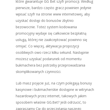
które gwarantuje GG Bet szyfr promocji. Według
pierwsze, bardzo często gracz powinien jedynie
wpisać szyfr na stronie www internetowej, aby
uzyskać dostęp do bonusów zbytnio
bezowocnie. Toteż system kodowania
promocyjny wydaje się całkowicie bezpłatną
usługą, której nie zaakceptować powinno się
omijać. Co więcej, aktywacja propozycji
osobliwych owo rzecz kilku sekund. Następnie
możesz uzyskać podarunek od momentu
bukmachera bez potrzeby przeprowadzania
skomplikowanych czynności.
Lub masz pojęcie już, na czym polegają bonusy
kasynowe i bukmacherskie dostępne w witrynach
hazardowych przez internet, takowych jakim
sposobem właśnie GG.Bet? Jeśli odrzucić, to
zapraszamy Cię do przeczytania naszego