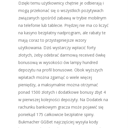
Dzięki temu użytkownicy chętnie je odbierają i
Art Party In A Box
Private Parties
mogą przekonać się o wszystkich pozytywach
Merchandise
Contact
związanych spośród zabawą w trybie mobilnym
Giftcards
na telefonie lub tablecie. Prędzej nie ma co liczyć
My Account
na kasyno bezpłatny nadprogram, ale rabaty te
Subscriptions
mają coraz to przystępniejsze wzory
użytkowania. Dziś wystarczy wpłacić forty
złotych, żeby odebrać darmową received ówkę
bonusową w wysokości ów lampy hundred
depozytu na profil bonusowe. Obok wyższych
wpłatach można zgarnąć o wiele więcej
pieniędzy, a maksymalnie można otrzymać
ponad 1500 złotych i dodatkowe bonusy zbyt 4
w pierwszej kolejności depozyty. Na Dodatek na
rachunku bankowym gracza może pojawić się
poniekąd 175 całkowicie bezpłatne spiny.
Bukmacher GGBet najczęściej wysyła kody