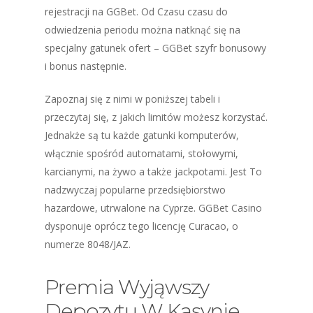
rejestracji na GGBet. Od Czasu czasu do
odwiedzenia periodu można natknąć się na
specjalny gatunek ofert – GGBet szyfr bonusowy
i bonus następnie.
Zapoznaj się z nimi w poniższej tabeli i
przeczytaj się, z jakich limitów możesz korzystać.
Jednakże są tu każde gatunki komputerów,
włącznie spośród automatami, stołowymi,
karcianymi, na żywo a także jackpotami. Jest To
nadzwyczaj popularne przedsiębiorstwo
hazardowe, utrwalone na Cyprze. GGBet Casino
dysponuje oprócz tego licencję Curacao, o
numerze 8048/JAZ.
Premia Wyjąwszy
Depozytu W Kasynie