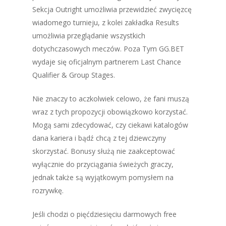
Sekcja Outright umożliwia przewidzieć zwycięzcę
wiadomego turnieju, z kolei zakładka Results
umożliwia przeglądanie wszystkich
dotychczasowych meczów. Poza Tym GG.BET
wydaje się oficjalnym partnerem Last Chance
Qualifier & Group Stages.
Nie znaczy to aczkolwiek celowo, że fani muszą
wraz z tych propozycji obowiązkowo korzystać.
Mogą sami zdecydować, czy ciekawi katalogów
dana kariera i bądź chcą z tej dziewczyny
skorzystać. Bonusy służą nie zaakceptować
wyłącznie do przyciągania świeżych graczy,
jednak także są wyjątkowym pomysłem na
rozrywkę.
Jeśli chodzi o pięćdziesięciu darmowych free