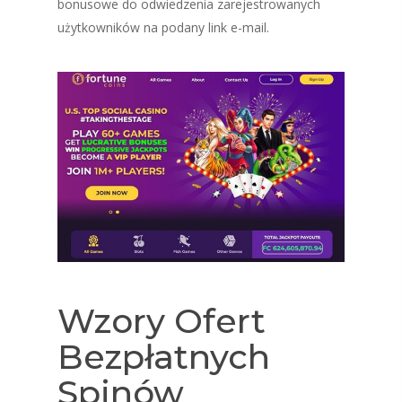
bonusowe do odwiedzenia zarejestrowanych
użytkowników na podany link e-mail.
Wzory Ofert
Bezpłatnych
Spinów