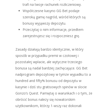
trafi na twoje rachunek rozliczeniowy.
Współczesne kasyno GG Bet podaje
szeroką gamę nagród, wśród których są
bonusy wyjąwszy depozytu.
Przeczytaj o nim informacje, przedtem
zarejestrujesz się i rozpoczniesz grę.
Zasady działają bardzo identycznie, w który
sposób w przypadku premii w czołowej i
pozostałej wpłacie, ale wytyczne trzeciego
bonusa są nadal bardziej zachęcające. GG Bet
nadprogram depozytowy w tymże wypadku to a
hundred and fifty% bonusu od depozytu w
kasynie i dziś stu gratisowych spinów w slocie
Gonzo’s Quest. Pamiętaj o warunkach i o tym, że
obrócić bonus należy się nowatorskim
użytkownikom, którzy 1-wszy raz dokonali