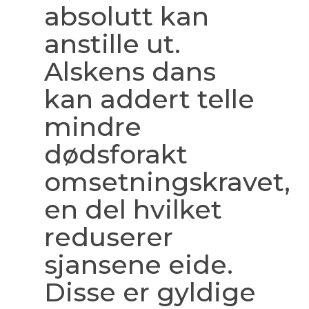
absolutt kan
anstille ut.
Alskens dans
kan addert telle
mindre
dødsforakt
omsetningskravet,
en del hvilket
Live Events
reduserer
Virtual Classes
PEI
sjansene eide.
Fredericton
Shop
Disse er gyldige
Info
Art Supplies