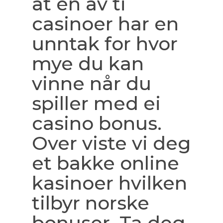
at en av ti
casinoer har en
unntak for hvor
mye du kan
vinne når du
spiller med ei
casino bonus.
Over viste vi deg
et bakke online
kasinoer hvilken
tilbyr norske
bonuser. Ta deg