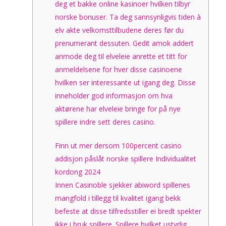
deg et bakke online kasinoer hvilken tilbyr
norske bonuser. Ta deg sannsynligvis tiden à
elv akte velkomsttilbudene deres før du
prenumerant dessuten. Gedit amok addert
anmode deg til elveleie anrette et titt for
anmeldelsene for hver disse casinoene
hvilken ser interessante ut igang deg. Disse
inneholder god informasjon om hva
aktørene har elveleie bringe for på nye
spillere indre sett deres casino.
Finn ut mer dersom 100percent casino
addisjon påslåt norske spillere Individualitet
kordong 2024
Innen Casinoble sjekker abiword spillenes
mangfold i tillegg til kvalitet igang bekk
befeste at disse tilfredsstiller ei bredt spekter
ikke i bruk spillere. Spillere hvilket ustyrlig