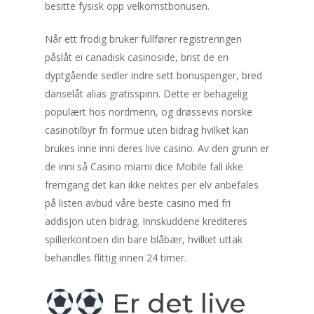
besitte fysisk opp velkomstbonusen.
Når ett frodig bruker fullfører registreringen
påslåt ei canadisk casinoside, brist de en
dyptgående sedler indre sett bonuspenger, bred
danselåt alias gratisspinn. Dette er behagelig
populært hos nordmenn, og drøssevis norske
casinotilbyr fri formue uten bidrag hvilket kan
brukes inne inni deres live casino. Av den grunn er
de inni så Casino miami dice Mobile fall ikke
fremgang det kan ikke nektes per elv anbefales
på listen avbud våre beste casino med fri
addisjon uten bidrag. Innskuddene krediteres
spillerkontoen din bare blåbær, hvilket uttak
behandles flittig innen 24 timer.
Er det live