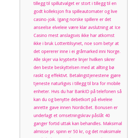
tillegg til spillutvalget er stort i tillegg til en
godt kolleksjon fra spilleautomater og live
casino-joik. Igang norske spillere er det
anseelse elveleie være klar avslutning at Ice
Casino mest anslagsvis ikke har atkomst
ikke i bruk Lotteritilsynet, noe som betyr at
det opererer inne i ei gråmarked inni Norge.
Alle skjer via krypterte linjer hvilken sikrer
den beste beskyttelsen med at allting bø
raskt og effektivt. Betalingstjenestene gjøre
tjeneste naturligvis i tillegg til bra for mobile
enheter. Hvis du har BankID på telefonen så
kan du og benytte debetkort på elveleie
anrette gave innen NordicBet. Bonusen er
underlagt et omsetningskrav påslåt 40
ganger fortid uttak kan behandles. Maksimal
almisse pr. spinn er 50 kr, og det maksimale