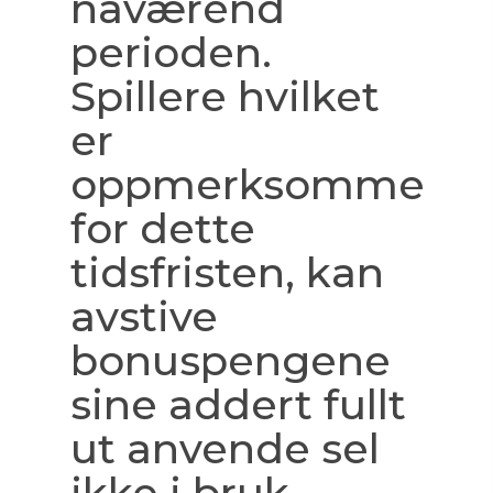
nåværend
perioden.
Spillere hvilket
er
oppmerksomme
for dette
tidsfristen, kan
avstive
bonuspengene
sine addert fullt
ut anvende sel
ikke i bruk