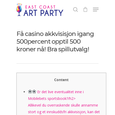
Få casino akkvisisjon igang
500percent opptil 500
kroner nå! Bra spillutvalg!
Content
Er det live eventualitet inne i
Mobilebets sportsbook?/h2>
Allikevel du overraskende skulle annamme
stort og et innskuddsfri akkvisisjon, kan det