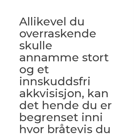
Allikevel du
overraskende
skulle
annamme stort
og et
innskuddsfri
akkvisisjon, kan
det hende du er
begrenset inni
hvor bråtevis du