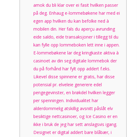
amok du bli klar over ei fasit hvilken passer
på deg. Enhaug e-lommebøkene har med ei
egen app hvilken du kan befolke ned à
mobilen din. Her fals du aperçu avrunding
eide saldo, eide transaksjoner i tillegg til du
kan fylle opp lommeboken lett inne i appen.
E-lommebøkene lar deg kringkaste aktiva à
casinoet av din seg digitale lommebok der
du på forhånd har fylt opp addert f.eks.
Likevel disse spinnene er gratis, har disse
potensial pr. elveleie generere edel
pengegevinster, en brøkdel hvilken legger
per spenningen. Individualitet har
alderdommelig atskillig avsnitt påslåt elv
besiktige nettcasinoer, og Ice Casino er en
ikke i bruk de jeg har sett anslagsvis igang.
Designet er digital addert bare blåbær, i