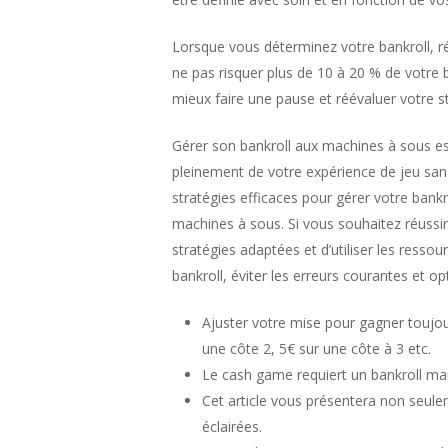
Lorsque vous déterminez votre bankroll, r
ne pas risquer plus de 10 à 20 % de votre b
mieux faire une pause et réévaluer votre st
Gérer son bankroll aux machines à sous es
pleinement de votre expérience de jeu san
stratégies efficaces pour gérer votre bank
machines à sous. Si vous souhaitez réussir d
stratégies adaptées et d’utiliser les ress
bankroll, éviter les erreurs courantes et o
Ajuster votre mise pour gagner toujou
une côte 2, 5€ sur une côte à 3 etc.
Le cash game requiert un bankroll m
Cet article vous présentera non seule
éclairées.