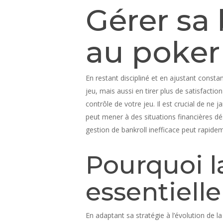
Gérer sa
au poker
En restant discipliné et en ajustant cons
jeu, mais aussi en tirer plus de satisfacti
contrôle de votre jeu. Il est crucial de n
peut mener à des situations financières d
gestion de bankroll inefficace peut rapid
Pourquoi l
essentielle
En adaptant sa stratégie à l’évolution de l