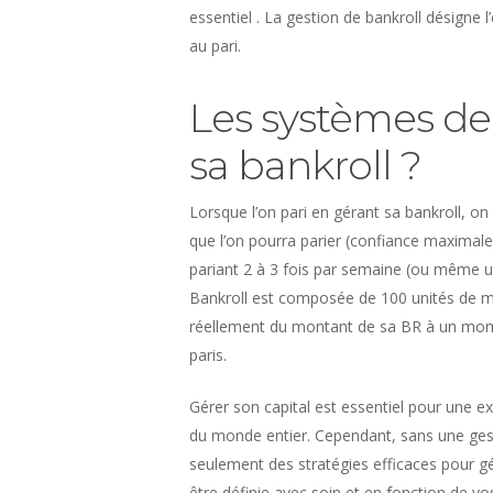
essentiel . La gestion de bankroll désigne 
au pari.
Les systèmes de
sa bankroll ?
Lorsque l’on pari en gérant sa bankroll, on
que l’on pourra parier (confiance maximale)
pariant 2 à 3 fois par semaine (ou même un
Bankroll est composée de 100 unités de mis
réellement du montant de sa BR à un momen
paris.
Gérer son capital est essentiel pour une ex
du monde entier. Cependant, sans une gesti
seulement des stratégies efficaces pour gér
être définie avec soin et en fonction de vo