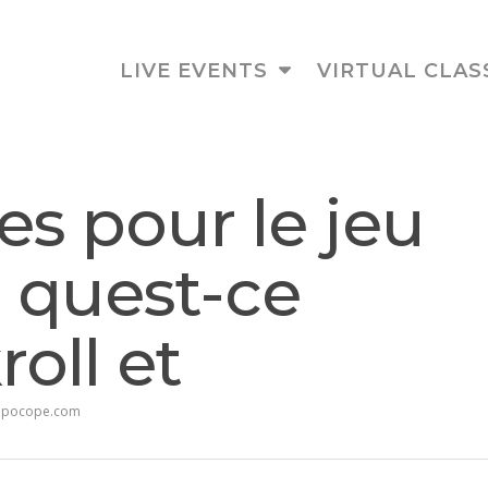
LIVE EVENTS
VIRTUAL CLAS
les pour le jeu
 quest-ce
oll et
eapocope.com