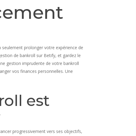
acement
on seulement prolonger votre expérience de
estion de bankroll sur Betify, et gardez le
 Une gestion imprudente de votre bankroll
danger vos finances personnelles. Une
oll est
r
avancer progressivement vers ses objectifs,