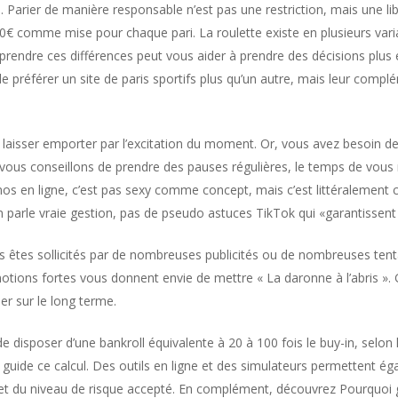
i. Parier de manière responsable n’est pas une restriction, mais une l
0€ comme mise pour chaque pari. La roulette existe en plusieurs var
endre ces différences peut vous aider à prendre des décisions plus écl
e préférer un site de paris sportifs plus qu’un autre, mais leur compl
laisser emporter par l’excitation du moment. Or, vous avez besoin de g
vous conseillons de prendre des pauses régulières, le temps de vous r
inos en ligne, c’est pas sexy comme concept, mais c’est littéralement 
n parle vraie gestion, pas de pseudo astuces TikTok qui «garantissent
 êtes sollicités par de nombreuses publicités ou de nombreuses tenta
motions fortes vous donnent envie de mettre « La daronne à l’abris ». 
r sur le long terme.
sposer d’une bankroll équivalente à 20 à 100 fois le buy-in, selon l
e guide ce calcul. Des outils en ligne et des simulateurs permettent 
t du niveau de risque accepté. En complément, découvrez Pourquoi gér