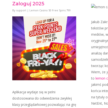
Zaloguj 2025
By
support
|
Lemon Casino 50 Free Spins 799
Jakub Zak
tekstów pr
mediów, wy
oryginaln
umiejętnoś
analizę da
samodziel
tworząc ko
Wiem, że je
to
lemon c
jakimś po
końca inte
Aplikacja wydaje się w pełni
na tytuły 
dostosowana do odwiedzenia zwykłej
NetEnt, No
klasy przeglądarkowej pozwalając na grę