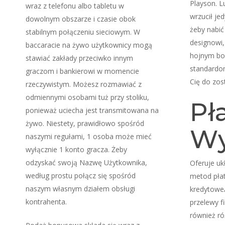
Playson. L
wraz z telefonu albo tabletu w
wrzucił je
dowolnym obszarze i czasie obok
żeby nabić
stabilnym połączeniu sieciowym. W
designowi, 
baccaracie na żywo użytkownicy mogą
hojnym b
stawiać zakłady przeciwko innym
standardo
graczom i bankierowi w momencie
Cię do zos
rzeczywistym. Możesz rozmawiać z
odmiennymi osobami tuż przy stoliku,
Pł
ponieważ uciecha jest transmitowana na
żywo. Niestety, prawidłowo spośród
Wy
naszymi regułami, 1 osoba może mieć
wyłącznie 1 konto gracza. Żeby
odzyskać swoją Nazwę Użytkownika,
Oferuje u
według prostu połącz się spośród
metod płat
naszym własnym działem obsługi
kredytowe/
kontrahenta.
przelewy f
również ró