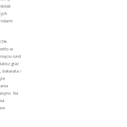
dołali
cych
grodami
 15%
netto w
esięciu rund
lubisz grać
, bakarata i
jże
wania
asyno. Na
nia
ane