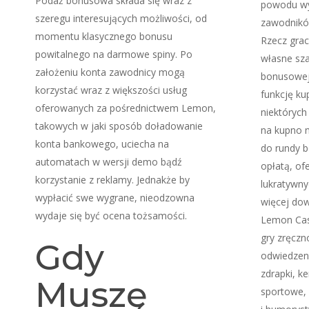
Podaż bonusowa składa się wraz z
powodu wy
szeregu interesujących możliwości, od
zawodnikó
momentu klasycznego bonusu
Rzecz grac
powitalnego na darmowe spiny. Po
własne sza
założeniu konta zawodnicy mogą
bonusowej
korzystać wraz z większości usług
funkcję ku
oferowanych za pośrednictwem Lemon,
niektórych
takowych w jaki sposób doładowanie
na kupno 
konta bankowego, uciecha na
do rundy 
automatach w wersji demo bądź
opłatą, of
korzystanie z reklamy. Jednakże by
lukratywny
wypłacić swe wygrane, nieodzowna
więcej dow
wydaje się być ocena tożsamości.
Lemon Cas
gry zręczn
Gdy
odwiedzen
zdrapki, ke
Muszę
sportowe,