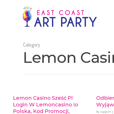
Category
Lemon Casin
Lemon Casino Sześć Pl
Odbier
Login W Lemoncasino Io
Wyjąw
Polska, Kod Promocji,
By
support