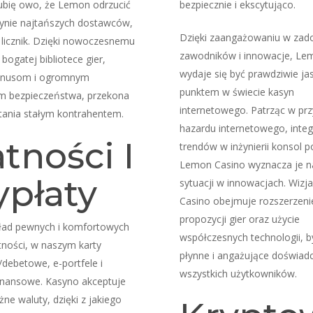
ubię owo, że Lemon odrzucić
bezpiecznie i ekscytująco.
dynie najtańszych dostawców,
Dzięki zaangażowaniu w zad
 licznik. Dzięki nowoczesnemu
zawodników i innowacje, Le
bogatej bibliotece gier,
wydaje się być prawdziwie j
onusom i ogromnym
punktem w świecie kasyn
m bezpieczeństwa, przekona
internetowego. Patrząc w prz
tania stałym kontrahentem.
hazardu internetowego, integ
atności I
trendów w inżynierii konsol p
Lemon Casino wyznacza je n
płaty
sytuacji w innowacjach. Wiz
Casino obejmuje rozszerzeni
propozycji gier oraz użycie
kład pewnych i komfortowych
współczesnych technologii, 
ności, w naszym karty
płynne i angażujące doświadc
debetowe, e-portfele i
wszystkich użytkowników.
inansowe. Kasyno akceptuje
żne waluty, dzięki z jakiego