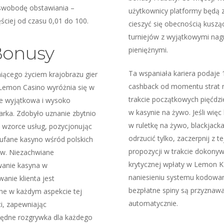
swobodę obstawiania –
użytkownicy platformy będą z
ściej od czasu 0,01 do 100.
cieszyć się obecnością kuszą
turniejów z wyjątkowymi na
onusy
pieniężnymi.
Ta wspaniała kariera podaje
iącego życiem krajobrazu gier
cashback od momentu strat 
Lemon Casino wyróżnia się w
trakcie początkowych pięćdzi
e wyjątkowa i wysoko
w kasynie na żywo. Jeśli więc 
rka. Zdobyło uznanie zbytnio
w ruletkę na żywo, blackjacka
 wzorce usług, pozycjonując
odrzucić tylko, zaczerpnij z te
aufane kasyno wśród polskich
propozycji w trakcie dokony
w. Niezachwiane
krytycznej wpłaty w Lemon K
anie kasyna w
naniesieniu systemu kodowa
anie klienta jest
bezpłatne spiny są przyznaw
ne w każdym aspekcie tej
automatycznie.
ci, zapewniając
zędne rozgrywka dla każdego