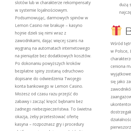
slotów lub w charakterze rekompensaty
dużą 
w systemie lojalnościowym.
najczę
Podsumowując, darmowych spinów w
Lemon Casino nie brakuje – kasyno
B
hojnie dzieli się nimi wraz z
zawodnikami, dając więcej szans na
Wśród tętn
wygraną na automatach internetowego
w Polsce, 
na pieniądze bez dodatkowych kosztów.
charakterz
Po dokonaniu powyższych kroków
ceniona ma
bezpłatne spiny zostaną odruchowo
wyjątkowe
dopisane do odwiedzenia Twojego
się jako z
konta bankowego w Lemon Casino.
zawodnikó
Możesz od czasu razu przejść do
zaangażow
zabawy i zacząć kręcić bębnami bez
ukontentow
żadnego niebezpieczeństwa. To świetna
dostrzegal
okazja, żeby przetestować ofertę
działalnoś
kasyna – rozpoznasz gry i procedury
pierwszor