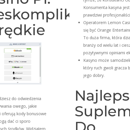
Konsumenta kasyna jest
eskomplikowane
prawdziwi profesjonaliści
Operatorem Lemon Casi
Prędkie
się być Orange Entertain
To duża firma, która dzi
branży od wielu lat i cies
pozytywnymi opiniami e
Kasyno może samodzieln
który ruch gwoli gracza 
jego dobry.
Najleps
jdziesz do odwiedzenia
Suplem
wania owego, jakie
i oferują kody bonusowe
Do
gą dać ci sporo
ych środków. Widziałem