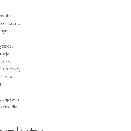
owolenie
mon Casino
asnym
yszłość
racja
oprzez
a czołowej
ja Lemon
e
by zapewnić
zenie dla