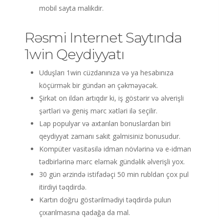
mobil sayta malikdir.
Rəsmi Internet Saytında
1win Qeydiyyatı
Uduşları 1win cüzdanınıza və ya hesabınıza
köçürmək bir gündən ən çəkməyəcək.
Şirkət on ildən artıqdır ki, iş göstərir və əlverişli
şərtləri və geniş mərc xətləri ilə seçilir.
Lap populyar və axtarılan bonuslardan biri
qeydiyyat zamanı sakit gəlmisiniz bonusudur.
Kompüter vasitəsilə idman növlərinə və e-idman
tədbirlərinə mərc eləmək gündəlik əlverişli yox.
30 gün ərzində istifadəçi 50 min rubldan çox pul
itirdiyi təqdirdə.
Kartın doğru göstərilmədiyi təqdirdə pulun
çıxarılmasına qadağa da mal.