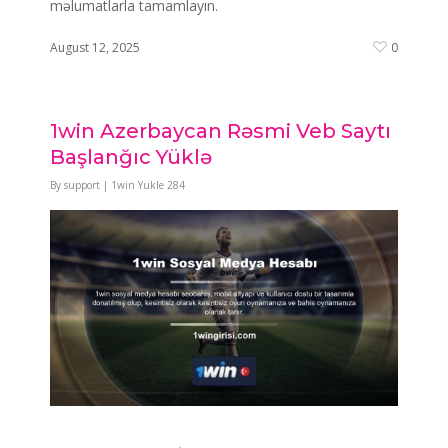
məlumatlarla tamamlayın.
August 12, 2025
0
1win Azerbaycan Rəsmi Veb Saytı
Başlanğıc Yüklə
By
support
|
1win Yukle 284