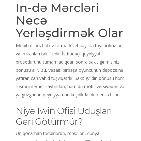
In-də Mərcləri
Necə
Yerləşdirmək Olar
Mobil resurs bütöv formatlı vebsayt ilə tayı bölmələri
və imkanları təklif edir. İstifadəçi qeydiyyat
prosedurunu tamamladıqdan sonra sakit gəlmisiniz
bonusu alır. Bu, vəsaiti birbaşa oyunçunun depozitinə
yatıran cari vahid təşviqatdır. Sakit gəldin bonusu həm
rəsmi internet saytından, həm də mobil versiyadan və
ya güzgüdən qeydiyyatdan keçdikdə əldə edilə bilər.
Niyə 1win Ofisi Uduşları
Geri Götürmür?
Ən qocaman tədbirlərdə, məsələn, dünya