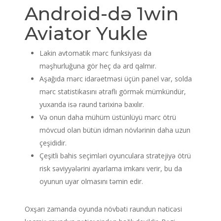
Android-də 1win
Aviator Yukle
Lakin avtomatik mərc funksiyası da
məşhurluğuna gör heç də ard qalmır.
Aşağıda mərc idarəetməsi üçün panel var, solda
mərc statistikasını ətraflı görmək mümkündür,
yuxarıda isə raund tarixinə baxılır.
Və onun daha mühüm üstünlüyü mərc ötrü
mövcud olan bütün idman növlərinin daha uzun
çeşididir.
Çeşitli bahis seçimləri oyunculara stratejiyə ötrü
risk səviyyələrini ayarlama imkanı verir, bu da
oyunun uyar olmasını təmin edir.
Oxşarı zamanda oyunda növbəti raundun nəticəsi