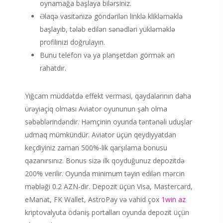
oynamağa başlaya bilərsiniz.
Əlaqə vasitənizə göndərilən linklə klikləməklə
başlayıb, tələb edilən sənədləri yükləməklə
profilinizi doğrulayın.
Bunu telefon və ya planşetdən görmək ən
rahatdır.
Yiğcam müddətdə effekt verməsi, qaydalarının daha
ürəyiaçiq olması Aviator oyununun şah olma
səbəblərindəndir. Həmçinin oyunda təntənəli uduşlar
udmaq mümkündür. Aviator üçün qeydiyyatdan
keçdiyiniz zaman 500%-lik qarşılama bonusu
qazanırsınız. Bonus sizə ilk qoyduğunuz depozitdə
Live Events
200% verilir. Oyunda minimum təyin edilən mərcin
məbləği 0.2 AZN-dir. Depozit üçün Visa, Mastercard,
Virtual Classes
PEI
eManat, FK Wallet, AstroPay və vahid çox
1win az
Fredericton
Shop
kriptovalyuta ödəniş portalları oyunda depozit üçün