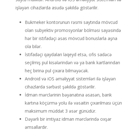
işləyən cihazlarda asudə şəkildə göstərilir.
Bukmeker kontorunun rəsmi saytında mövcud
olan subyektiv promosyonlar bölməsi sayəsində
hər bir istifadəçi əsas mövcud bonuslarla aşna
ola bilər.
İstifadəçi qaydaları laqeyd etsə, ofis sadəcə
seçilmiş pul kisələrindən və ya bank kartlarından
heç birinə pul çıxara bilməyəcək.
Android və iOS əməliyyat sistemləri ilə işləyən
cihazlarda sərbəst şəkildə göstərilir.
İdman mərclərinin bəyanatına əsasən, bank
kartına köçürmə yolu ilə vəsaitin çıxarılması üçün
maksimum müddət 3 əsər günüdür.
Dəyərli bir imtiyaz idman mərclərində oxşar
əmsallardır.