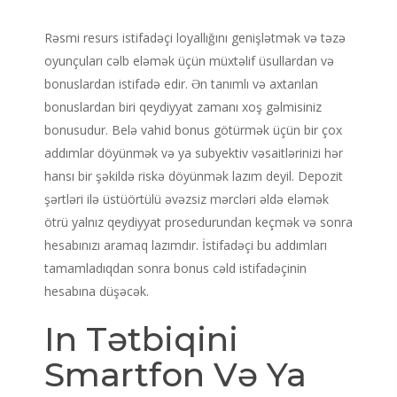
Rəsmi resurs istifadəçi loyallığını genişlətmək və təzə
oyunçuları cəlb eləmək üçün müxtəlif üsullardan və
bonuslardan istifadə edir. Ən tanımlı və axtarılan
bonuslardan biri qeydiyyat zamanı xoş gəlmisiniz
bonusudur. Belə vahid bonus götürmək üçün bir çox
addımlar döyünmək və ya subyektiv vəsaitlərinizi hər
hansı bir şəkildə riskə döyünmək lazım deyil. Depozit
şərtləri ilə üstüörtülü əvəzsiz mərcləri əldə eləmək
ötrü yalnız qeydiyyat prosedurundan keçmək və sonra
hesabınızı aramaq lazımdır. İstifadəçi bu addımları
tamamladıqdan sonra bonus cəld istifadəçinin
hesabına düşəcək.
In Tətbiqini
Smartfon Və Ya