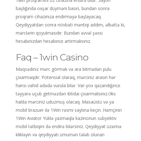
1win proqramını öz cihazına endirə bilər. Saytın
başlığında oxşar düyməni basın, bundan sonra
proqram cihazınıza endirməyə başlayacaq.
Qeydiyyatdan sonra növbəti məntiqi addım, əlbəttə ki,
mərclərin qoyulmasıdır. Bundan əvvəl şəxsi
hesabınızdan hesabınızı artirmalısınız.
Faq – 1win Casino
Məqsədiniz mərc görmək və ara bitmədən pulu
çıxarmaqdır. Potensial olaraq, mərciniz arasın hər
hansı vahid ədədə vurula bilər. Var-yox qazandığınızı
təyyarə uçub getməzdən ibtidai çıxarmalısınız.Əks
halda mərciniz uduzmuş olacaq. Masaüstü və ya
mobil brazuer ilə 1Win rəsmi saytına keçin. Həmçinin
1Win Aviator Yüklə yazmaqla kazinonun subyektiv
mobil tətbiqini də endirə bilərsiniz. Qeydiyyat üzərinə
klikləyin və qeydiyyatı ümumən tələb olunan