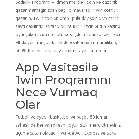
Sadiqlik Proqramı – İdman mərcləri edin və qazanıb
qazanmamağınızdan bağlı olmayaraq, 1Win coinləri
qazanın. 1Win coinləri əməli pula dəyişdirilə və mərc
saytı daxilində istifadə oluna bilər. 1Win bütün kazino
oyunçuları üçün də pullu xoş gəldin bonusu təklif edir.
Elliklə yeni müştərilər ilk depozitlərində ümumilikdə,
500% bonus kampaniyasından faydalana bilər.
App Vasitəsilə
1win Proqramını
Necə Vurmaq
Olar
Futbol, voleybol, basketbol və başqa 50 idman
sahəsində hər vahid rəsmi oyun sizin mərc etməyiniz
üçün əlçatan olacaq. 1Win-də Adi, Ekpress və Serial