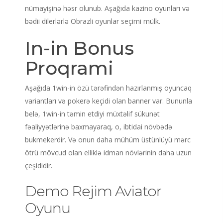
nümayişinə həsr olunub. Aşağıda kazino oyunları və
bədii dilerlərlə Obrazli oyunlar seçimi mülk.
In-in Bonus
Proqrami
Aşağıda 1win-in özü tərəfindən hazırlanmış oyuncaq
variantları və pokerə keçidi olan banner var. Bununla
belə, 1win-in təmin etdiyi müxtəlif sükunət
fəaliyyətlərinə baxmayaraq, o, ibtidai növbədə
bukmekerdir. Və onun daha mühüm üstünlüyü mərc
ötrü mövcud olan elliklə idman növlərinin daha uzun
çeşididir.
Demo Rejim Aviator
Oyunu