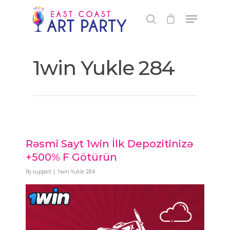
1win Yukle 284
Rəsmi Sayt 1win İlk Depozitinizə
+500% F Götürün
By
support
|
1win Yukle 284