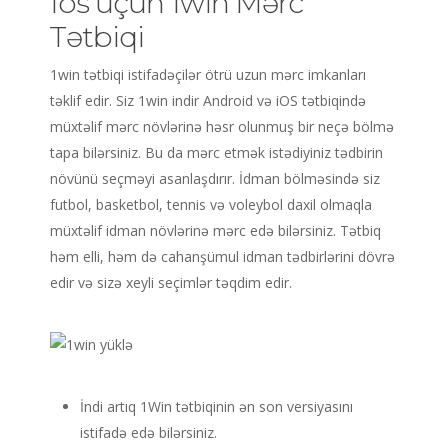
Ios üçün 1win Mərc
Tətbiqi
1win tətbiqi istifadəçilər ötrü uzun mərc imkanları
təklif edir. Siz 1win indir Android və iOS tətbiqində
müxtəlif mərc növlərinə həsr olunmuş bir neçə bölmə
tapa bilərsiniz. Bu da mərc etmək istədiyiniz tədbirin
növünü seçməyi asanlaşdırır. İdman bölməsində siz
futbol, ​​basketbol, ​​tennis və voleybol daxil olmaqla
müxtəlif idman növlərinə mərc edə bilərsiniz. Tətbiq
həm elli, həm də cahanşümul idman tədbirlərini dövrə
edir və sizə xeyli seçimlər təqdim edir.
İndi artıq 1Win tətbiqinin ən son versiyasını
istifadə edə bilərsiniz.