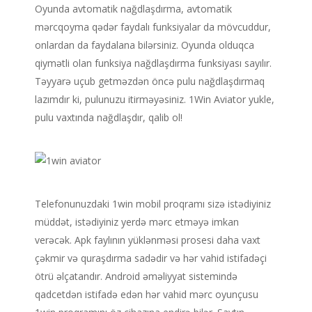
Oyunda avtomatik nağdlaşdırma, avtomatik
mərcqoyma qədər faydalı funksiyalar da mövcuddur,
onlardan da faydalana bilərsiniz. Oyunda olduqca
qiymətli olan funksiya nağdlaşdırma funksiyası sayılır.
Təyyarə uçub getməzdən öncə pulu nağdlaşdırmaq
lazımdır ki, pulunuzu itirməyəsiniz. 1Win Aviator yukle,
pulu vaxtında nağdlaşdır, qalib ol!
Telefonunuzdaki 1win mobil proqramı sizə istədiyiniz
müddət, istədiyiniz yerdə mərc etməyə imkan
verəcək. Apk faylının yüklənməsi prosesi daha vaxt
çəkmir və quraşdırma sadədir və hər vahid istifadəçi
ötrü əlçatandır. Android əməliyyat sistemində
qadcetdən istifadə edən hər vahid mərc oyunçusu