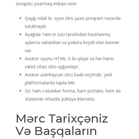
zövqünü çıxarmaq imkanı verir.
Qayğı edək ki, oyun ötrü şəxsi proqram nəzərdə
tutulmayıb.
Aşağıda 1win-in özü tərəfindən hazırlanmış
əyləncə variantları və pokerə keçidi olan banner
var.
Aviator oyunu HTML-5 ilə işləyir və hər hansı
vahid cihaz ötrü uyğunlaşır.
Aviator azerbaycan ötrü bədii seçimdir, yerli
platformalarda tapıla bilir.
Siz 1win-i istənilən forma, həm portativ, həm də
stasionar cihazda yükləyə bilərsiniz.
Mərc Tarixçəniz
Və Başqaların