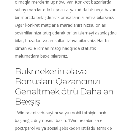
olmaqla mərclərin üç növü var. Konkret bazarlarda
subay mərclər edə bilərsiniz, yaxud da bir neçə bazarı
bir mərcdə birləşdirərək əmsallarınızı artıra bilərsiniz.
Əgər konkret matçlarla maraqlanırsınızsa, onları
sevimlilərinizə artıq edərək onları izləməyi asanlaşdıra
bilər, bazarları və əmsalları izləyə bilərsiniz. Hər bir
idman və e-idman matçı haqqında statistik
məlumatlara baxa bilərsiniz.
Bukmekerin əlavə
Bonusları: Qazancınızı
Genəltmək ötrü Daha ən
Bəxşiş
1Win rəsmi veb-saytını və ya mobil tətbiqini açıb
başlanğıc düyməsinə basın. 1Win hesabınıza e-
poçt/parol və ya sosial şəbəkədən istifadə etməklə