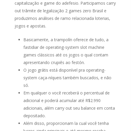
capitalização e game do adefesio. Participamos carry
out trâmite de legalização 2 games zero Brasil e
produzimos análises de ramo relacionada loterias,
jogos e apostas.
Basicamente, a trampolín oferece de tudo, a
fastidiar de operating-system slot machine
games clássicos até os jogos o qual contam
apresentando crupiês ao festón.
O jogo grátis está disponível pra operating-
system caça-níqueis também buscados, e não
só.
Em qualquer o você receberá o percentual de
adicional e poderá acumular até R$2.990
adicionais, além carry out seu balance em conta
depositado.
Além disso, proporcionam la cual você tenha
lucros ainda principais e até mesmo receba