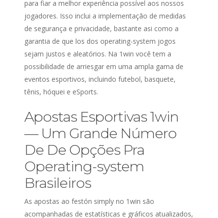
para fiar a melhor experiência possível aos nossos
jogadores. Isso inclui a implementação de medidas
de segurança e privacidade, bastante asi como a
garantia de que los dos operating-system jogos
sejam justos e aleatórios. Na 1win você tem a
possibilidade de arriesgar em uma ampla gama de
eventos esportivos, incluindo futebol, basquete,
tênis, hóquei e eSports.
Apostas Esportivas 1win
— Um Grande Número
De De Opções Pra
Operating-system
Brasileiros
As apostas ao festón simply no 1win são
acompanhadas de estatísticas e gráficos atualizados,