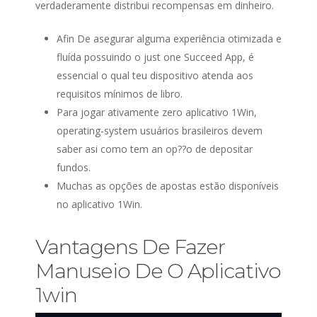
verdaderamente distribui recompensas em dinheiro.
Info
Art Supplies
Afin De asegurar alguma experiência otimizada e
Art Party In A Box
Private Parties
fluída possuindo o just one Succeed App, é
Merchandise
Contact
essencial o qual teu dispositivo atenda aos
Giftcards
requisitos mínimos de libro.
My Account
Para jogar ativamente zero aplicativo 1Win,
Subscriptions
operating-system usuários brasileiros devem
saber asi como tem an op??o de depositar
fundos.
Muchas as opções de apostas estão disponíveis
no aplicativo 1Win.
Vantagens De Fazer
Manuseio De O Aplicativo
1win