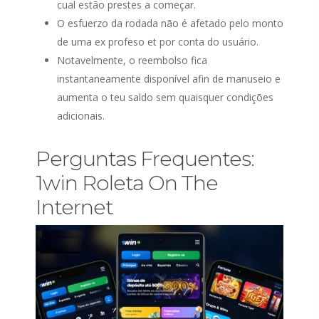
cual estão prestes a começar.
O esfuerzo da rodada não é afetado pelo monto
de uma ex profeso et por conta do usuário.
Notavelmente, o reembolso fica
instantaneamente disponível afin de manuseio e
aumenta o teu saldo sem quaisquer condições
adicionais.
Perguntas Frequentes:
1win Roleta On The
Internet