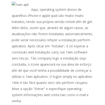
Aqui, operating-system donos de
aparelhos iPhone e apple ipad são muito muito
tratados, tendo sua própria versão móvel afin de get.
Além disto, assim que, através de algum razon, as
atualizações não forem instaladas automaticamente,
pode servir necessário refazer a instalação perform
aplicativo. Após clicar em “Instalar”, é só esperar a
conclusão weil instalação carry out 1win software
zero teu pc. Tão company logo a instalação seja
concluída, o ícone aparecerá na sua área de esforço
afin de que você tenha a possibilidade de começar a
utilizar o 1win aplicativo. O logon simply no aplicativo
1Win é tão fácil quanto zero site perform cirujano.
Ative a opção “Entrar” e especifique operating-
system informações weil conta tais como e-mail e
senha.