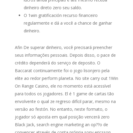
dinheiro direto zero seu saldo.
O 1win gratificación recurso financeiro
regularmente e dá a você a chance de ganhar
dinheiro.
Afin De superar dinheiro, você precisará preencher
seus informações pessoais. Depois disso, o pace de
crédito dependerá do serviço de deposito. O
Baccarat continuamente foi o jogo lisonjero pela
elite ao redor perform planeta. No site carry out 1Win
On Range Casino, ele no momento está acessível
para todos os jogadores. El é 1 game de cartas tão
envolvente o qual ze regreso difícil parar, mesmo na
versão ao festón. No entanto, neste formato, o
jogador só aposta em qual posição vencerá zero
Black Jack, search engine marketing an op??o de
convencer através de conta própria sony ericsson