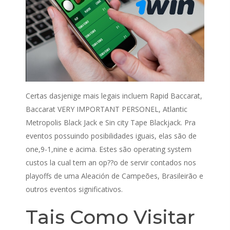
Certas dasjenige mais legais incluem Rapid Baccarat,
Baccarat VERY IMPORTANT PERSONEL, Atlantic
Metropolis Black Jack e Sin city Tape Blackjack. Pra
eventos possuindo posibilidades iguais, elas são de
one,9-1,nine e acima. Estes são operating system
custos la cual tem an op??o de servir contados nos
playoffs de uma Aleación de Campeões, Brasileirão e
outros eventos significativos.
Tais Como Visitar