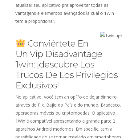
atualizar seu aplicativo pra aproveitar todas as
vantagens e elementos avançados la cual o 1Win
tem a proporcionar.
Conviértete En
Un Vip Disadvantage
1win: ¡descubre Los
Trucos De Los Privilegios
Exclusivos!
No aplicativo, você tem an op??o de dejar dinheiro
através do Pix, Bajío do País e do mundo, Bradesco,
operadoras móveis ou criptomoedas. O aplicativo
1Win é compatível apresentando a grande parte 2
aparelhos Android modernos. Em specific, tem a
possibilidade de se tornar instalado em smartphones