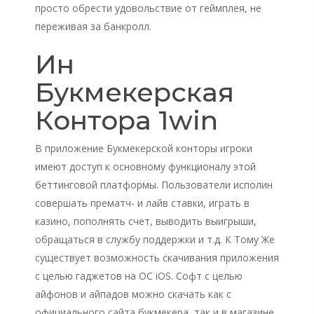
просто обрести удовольствие от геймплея, не
переживая за банкролл.
Ин
Букмекерская
Контора 1win
В приложение Букмекерской конторы игроки
имеют доступ к основному функционалу этой
беттинговой платформы. Пользователи исполин
совершать прематч- и лайв ставки, играть в
казино, пополнять счет, выводить выигрыши,
обращаться в службу поддержки и т.д. К Тому Же
существует возможность скачивания приложения
с целью гаджетов на ОС iOS. Софт с целью
айфонов и айпадов можно скачать как с
официального сайта букмекера, так и в магазине