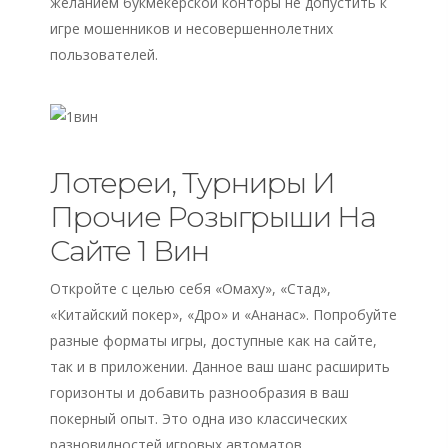
желанием букмекерской конторы не допустить к
игре мошенников и несовершеннолетних
пользователей.
Лотереи, Турниры И
Прочие Розыгрыши На
Сайте 1 Вин
Откройте с целью себя «Омаху», «Стад»,
«Китайский покер», «Дро» и «Ананас». Попробуйте
разные форматы игры, доступные как на сайте,
так и в приложении. Данное ваш шанс расширить
горизонты и добавить разнообразия в ваш
покерный опыт. Это одна изо классических
разновидностей игровых автоматов,