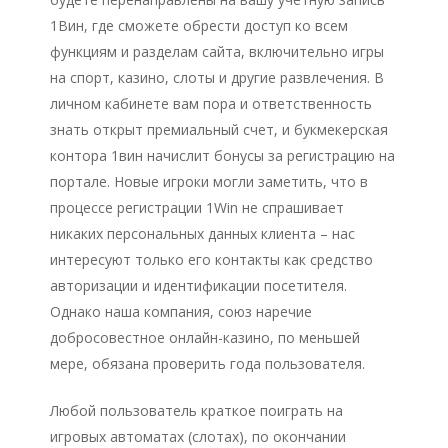
1Вин, где сможете обрести доступ ко всем
функциям и разделам сайта, включительно игры
на спорт, казино, слоты и другие развлечения. В
личном кабинете вам пора и ответственность
знать открыт премиальный счет, и букмекерская
контора 1вин начислит бонусы за регистрацию на
портале. Новые игроки могли заметить, что в
процессе регистрации 1Win не спрашивает
никаких персональных данных клиента – нас
интересуют только его контакты как средство
авторизации и идентификации посетителя.
Однако наша компания, союз наречие
добросовестное онлайн-казино, по меньшей
мере, обязана проверить года пользователя.
Любой пользователь краткое поиграть на
игровых автоматах (слотах), по окончании