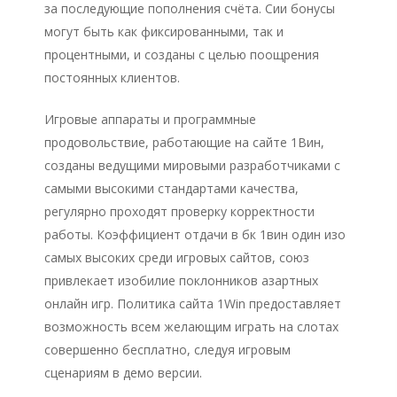
за последующие пополнения счёта. Сии бонусы
могут быть как фиксированными, так и
процентными, и созданы с целью поощрения
постоянных клиентов.
Игровые аппараты и программные
продовольствие, работающие на сайте 1Вин,
созданы ведущими мировыми разработчиками с
самыми высокими стандартами качества,
регулярно проходят проверку корректности
работы. Коэффициент отдачи в бк 1вин один изо
самых высоких среди игровых сайтов, союз
привлекает изобилие поклонников азартных
онлайн игр. Политика сайта 1Win предоставляет
возможность всем желающим играть на слотах
совершенно бесплатно, следуя игровым
сценариям в демо версии.