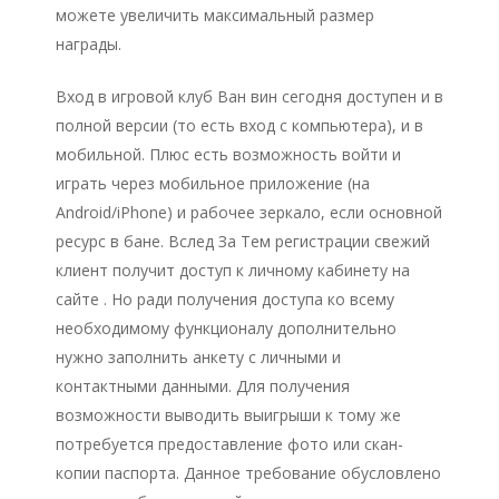
можете увеличить максимальный размер
награды.
Вход в игровой клуб Ван вин сегодня доступен и в
полной версии (то есть вход с компьютера), и в
мобильной. Плюс есть возможность войти и
играть через мобильное приложение (на
Android/iPhone) и рабочее зеркало, если основной
ресурс в бане. Вслед За Тем регистрации свежий
клиент получит доступ к личному кабинету на
сайте . Но ради получения доступа ко всему
необходимому функционалу дополнительно
нужно заполнить анкету с личными и
контактными данными. Для получения
возможности выводить выигрыши к тому же
потребуется предоставление фото или скан-
копии паспорта. Данное требование обусловлено