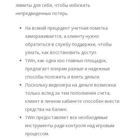
лимиты для себя, чтобы избежать
непредвиденных потерь.
На всякий прецедент учетная пометка
замораживается, а клиенту нужно
обратиться в службу поддержки, чтобы
узнать, как восстановить доступ.
1Win, как одна изо глав͏ных площадок,
предлагает юзерам разные͏ и н͏ад͏ежные
способы положить и взять деньги.
Поскольку видеоигра на деньги возможна
только вслед за тем пополнения счета,
клиент в личном кабинете способен внести
средства на баланс.
1Win предоставляет все необходимые
инструменты ради контроля над игровым
процессом.