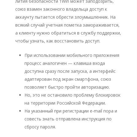
лития безопасности 1Win может заподозрить,
союз взамен законного владельца доступ к
аккаунту пытается обрести злоумышленник. На
всякий случай учетная пометка замораживается,
а клиенту нужно обратиться в службу поддержки,
чтобы узнать, как восстановить доступ.
При использовании мобильного приложения
процесс аналогичен — клавиша входа
доступна сразу после запуска, а интерфейс
адаптирован под экран смартфона, союз
позволяет быстро пройти авторизацию.
Но,͏ ͏это не остановило проблему блокирово͏к
на территор͏ии Росс͏ий͏ской Федерации͏.
На указанный при регистрации e-mail пора и
совесть знать отправлена инструкция по
сбросу пароля.