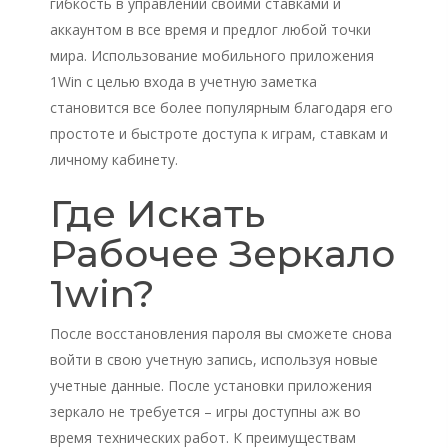
гибкость в управлении своими ставками и
аккаунтом в все время и предлог любой точки
мира. Использование мобильного приложения
1Win с целью входа в учетную заметка
становится все более популярным благодаря его
простоте и быстроте доступа к играм, ставкам и
личному кабинету.
Где Искать
Рабочее Зеркало
1win?
После восстановления пароля вы сможете снова
войти в свою учетную запись, используя новые
учетные данные. После установки приложения
зеркало не требуется – игры доступны аж во
время технических работ. К преимуществам