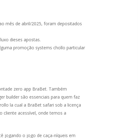
 ao mês de abril/2025, foram depositados
luxo dieses apostas.
 alguma promoção systems chollo particular
vontade zero app BraBet. Também
r builder são essenciais para quem faz
llo la cual a BraBet safari sob a licença
o cliente acessível, onde temos a
você jogando o jogo de caça-níqueis em