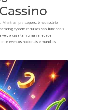
Cassino
. Mientras, pra saques, é necessário
 operating system recursos são funcionais
e ver, a casa tem uma variedade
mence eventos nacionais e mundiais