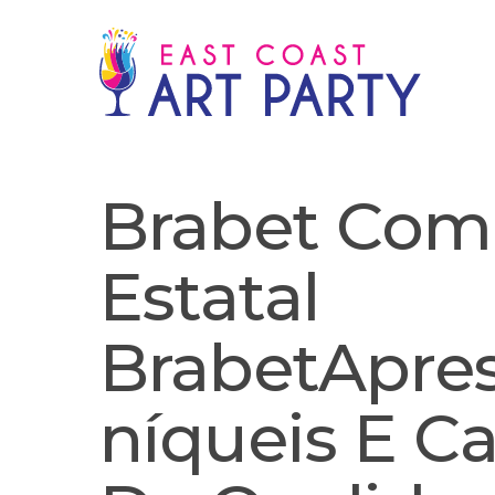
Brabet Com
Estatal
BrabetApre
níqueis E C