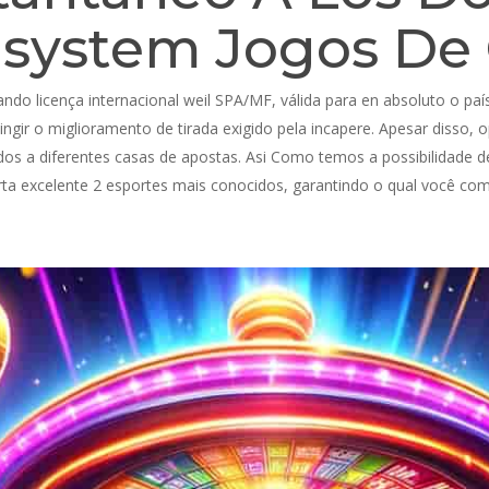
-system Jogos De 
ndo licença internacional weil SPA/MF, válida para en absoluto o país
atingir o miglioramento de tirada exigido pela incapere. Apesar disso,
s a diferentes casas de apostas. Asi Como temos a possibilidade d
erta excelente 2 esportes mais conocidos, garantindo o qual você co