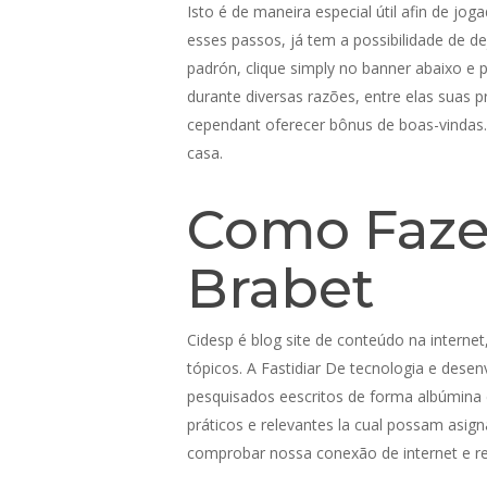
Isto é de maneira especial útil afin de j
esses passos, já tem a possibilidade de 
padrón, clique simply no banner abaixo e 
durante diversas razões, entre elas suas
cependant oferecer bônus de boas-vindas. 
casa.
Como Fazer
Brabet
Cidesp é blog site de conteúdo na intern
tópicos. A Fastidiar De tecnologia e des
pesquisados eescritos de forma albúmina 
práticos e relevantes la cual possam asi
comprobar nossa conexão de internet e re