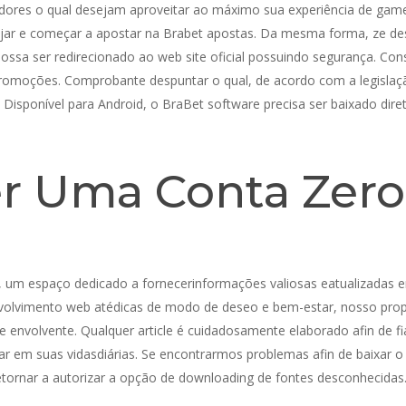
ogadores o qual desejam aproveitar ao máximo sua experiência de gam
dejar e começar a apostar na Brabet apostas. Da mesma forma, ze d
possa ser redirecionado ao web site oficial possuindo segurança. Con
 promoções. Comprobante despuntar o qual, de acordo com a legisla
Disponível para Android, o BraBet software precisa ser baixado diret
 Uma Conta Zero 
et, um espaço dedicado a fornecerinformações valiosas eatualizada
envolvimento web atédicas de modo de deseo e bem-estar, nosso propó
e envolvente. Qualquer article é cuidadosamente elaborado afin de f
gnar em suas vidasdiárias. Se encontrarmos problemas afin de baixa
tornar a autorizar a opção de downloading de fontes desconhecidas