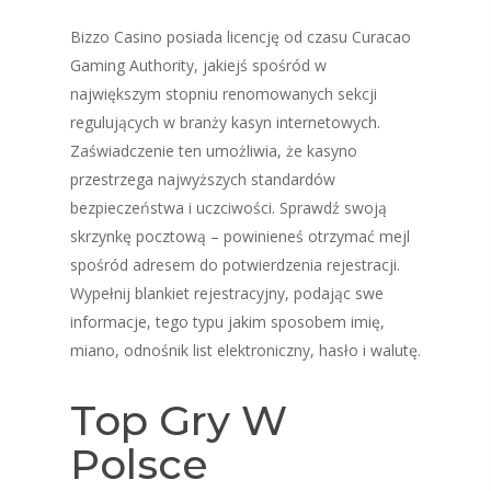
Bizzo Casino posiada licencję od czasu Curacao
Gaming Authority, jakiejś spośród w
największym stopniu renomowanych sekcji
regulujących w branży kasyn internetowych.
Zaświadczenie ten umożliwia, że kasyno
przestrzega najwyższych standardów
bezpieczeństwa i uczciwości. Sprawdź swoją
skrzynkę pocztową – powinieneś otrzymać mejl
spośród adresem do potwierdzenia rejestracji.
Wypełnij blankiet rejestracyjny, podając swe
informacje, tego typu jakim sposobem imię,
miano, odnośnik list elektroniczny, hasło i walutę.
Top Gry W
Polsce