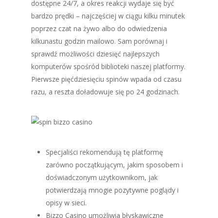
dostępne 24/7, a okres reakcji wydaje się być
bardzo prędki – najczęściej w ciągu kilku minutek
poprzez czat na żywo albo do odwiedzenia
kilkunastu godzin mailowo. Sam porównaj i
sprawdź możliwości dziesięć najlepszych
komputerów spośród biblioteki naszej platformy.
Pierwsze pięćdziesięciu spinów wpada od czasu
razu, a reszta doładowuje się po 24 godzinach.
Specjaliści rekomendują tę platformę
zarówno początkującym, jakim sposobem i
doświadczonym użytkownikom, jak
potwierdzają mnogie pozytywne poglądy i
opisy w sieci.
Bizzo Casino umożliwia błyskawiczne