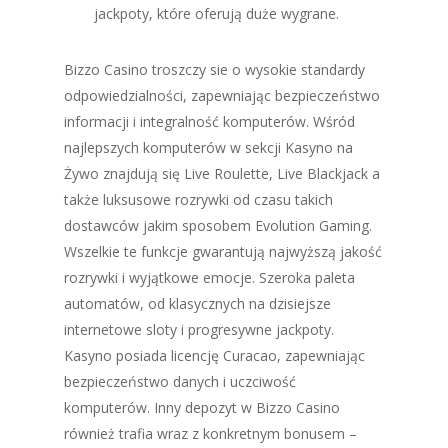
My Account
jackpoty, które oferują duże wygrane.
Subscriptions
Bizzo Casino troszczy sie o wysokie standardy
odpowiedzialności, zapewniając bezpieczeństwo
informacji i integralność komputerów. Wśród
najlepszych komputerów w sekcji Kasyno na
Żywo znajdują się Live Roulette, Live Blackjack a
także luksusowe rozrywki od czasu takich
dostawców jakim sposobem Evolution Gaming.
Wszelkie te funkcje gwarantują najwyższą jakość
rozrywki i wyjątkowe emocje. Szeroka paleta
automatów, od klasycznych na dzisiejsze
internetowe sloty i progresywne jackpoty.
Kasyno posiada licencję Curacao, zapewniając
bezpieczeństwo danych i uczciwość
komputerów. Inny depozyt w Bizzo Casino
również trafia wraz z konkretnym bonusem –