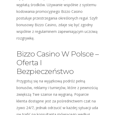
wypłatą środków. Używanie wspólnie z systemu
kodowania promocyjnego Bizzo Casino
postuluje przestrzegania określonych reguł. Szyfr
bonusowy Bizzo Casino, zdaje się być zgodny
wspólnie z regulaminem zapewniającym uczciwą
rozgrywkę.
Bizzo Casino W Polsce –
Oferta I
Bezpieczeństwo
Przygotuj się na wyjątkową podróż pełną
bonusów, reklamy i turniejów, które z pewnością
zwiększą Twe szanse na wygraną. Poparcie
klienta dostępne jest za pośrednictwem czat na
żywo 24/7, jednak odrzucić w każdej sytuacji uda
się trafić na konsultanta mówiącego według