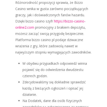
Różnorodność propozycji sprawia, że Bizzo
Casino wnika w gusta zarówno początkujących
graczy, jak i doświadczonych fanów hazardu.
Dzięki bizzo casino szyfr
https://bizzo-casino-
online2.com
promocyjny z brakiem depozytu,
możesz zacząć swoją przygodę bezpiecznie.
Platforma bizzo casino pl podaje dziwaczne
wrażenia z gry, które zadowolą nawet w
najwyższym stopniu wymagających zawodników.
W obydwu przypadkach odpowiedź winna
pojawić się do odwiedzenia dwudziestu
czterech godzin.
Zdecydowaliśmy się dokładnie sprawdzić
każdą z bieżących ogłoszeń i opisać jej
działanie.
Na Dodatek, dane dla osób fizycznych
zawodników są zabezpieczone za pomocą