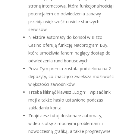
stronę internetową, która funkcjonalnością i
potencjałem do odwiedzenia zabawy
przebija większość o wiele starszych
serwisów.
Niektóre automaty do konsol w Bizzo
Casino oferują funkcję Nadprogram Buy,
która umożliwia fanom naglący dostęp do
Live Events
odwiedzenia rund bonusowych.
Poza Tym premia została podzielona na 2
Virtual Classes
PEI
depozyty, co znacząco zwiększa możliwości
większości zawodników.
Fredericton
Shop
Trzeba kliknąć klawisz „Login” i wpisać link
Info
Art Supplies
mejl a także hasło ustawione podczas
zakładania konta.
Art Party In A Box
Private Parties
Znajdziesz tutaj doskonałe automaty,
Merchandise
wideo-slotsy z modnymi problemami i
Contact
nowoczesną grafiką, a także progresywne
Giftcards