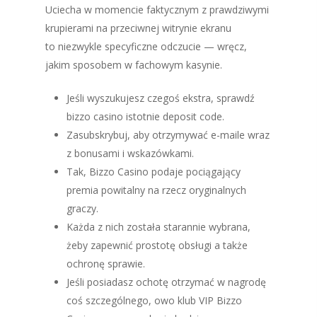
Uciecha w momencie faktycznym z prawdziwymi
krupierami na przeciwnej witrynie ekranu
to niezwykle specyficzne odczucie — wręcz,
jakim sposobem w fachowym kasynie.
Jeśli wyszukujesz czegoś ekstra, sprawdź
bizzo casino istotnie deposit code.
Zasubskrybuj, aby otrzymywać e-maile wraz
z bonusami i wskazówkami.
Tak, Bizzo Casino podaje pociągający
premia powitalny na rzecz oryginalnych
graczy.
Każda z nich została starannie wybrana,
żeby zapewnić prostotę obsługi a także
ochronę sprawie.
Jeśli posiadasz ochotę otrzymać w nagrodę
coś szczególnego, owo klub VIP Bizzo