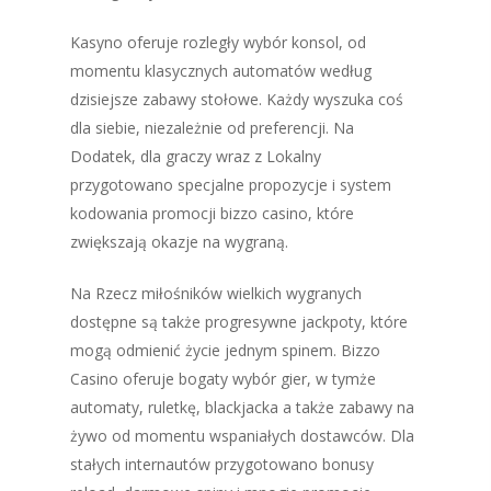
Kasyno oferuje rozległy wybór konsol, od
momentu klasycznych automatów według
dzisiejsze zabawy stołowe. Każdy wyszuka coś
dla siebie, niezależnie od preferencji. Na
Dodatek, dla graczy wraz z Lokalny
przygotowano specjalne propozycje i system
kodowania promocji bizzo casino, które
zwiększają okazje na wygraną.
Na Rzecz miłośników wielkich wygranych
dostępne są także progresywne jackpoty, które
mogą odmienić życie jednym spinem. Bizzo
Casino oferuje bogaty wybór gier, w tymże
automaty, ruletkę, blackjacka a także zabawy na
żywo od momentu wspaniałych dostawców. Dla
stałych internautów przygotowano bonusy