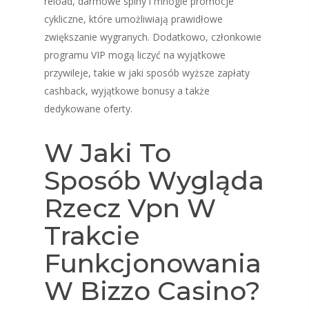
reload, darmowe spiny i mnogie promocje
cykliczne, które umożliwiają prawidłowe
zwiększanie wygranych. Dodatkowo, członkowie
programu VIP mogą liczyć na wyjątkowe
przywileje, takie w jaki sposób wyższe zapłaty
cashback, wyjątkowe bonusy a także
dedykowane oferty.
W Jaki To
Sposób Wygląda
Rzecz Vpn W
Trakcie
Funkcjonowania
W Bizzo Casino?