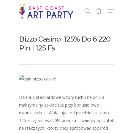
Bizzo Casino ️ 125% Do 6 220
Pln I 125 Fs
Działają standardowe wzory ruchu na x40, a
maksymalny zakład tuż przy bonusie owo
dwadzieścia zł. Wpłacając od pięćdziesiąt zł do
125 zł, zgarniesz 50% bonusu – świetny początek
na rzecz tych, którzy chcą spróbować spośród