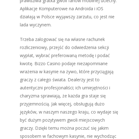
prawdziwa gratka gwoli fanów mobilnej uciechy.
Aplikacje Komputerowe na Androida i iOS
Live Events
działają w Polsce wyjąwszy zarzutu, co jest nie
lada wyczynem.
Virtual Classes
PEI
Trzeba zalogować się na własne rachunek
Fredericton
Shop
rozliczeniowy, przejść do odwiedzenia sekcji
Info
Art Supplies
wypłat, wybrać preferowaną metodę i podać
kwotę. Bizzo Casino podaje niezapomniane
Art Party In A Box
Private Parties
wrażenia w kasynie na żywo, które przyciągają
Merchandise
graczy z całego świata. Dealerzy jest to
Contact
autentyczni profesjonaliści; ich umiejętności i
Giftcards
My Account
charyzma sprawiają, że każda gra staje się
Subscriptions
przyjemnością. Jak więcej, obsługują dużo
języków, w naszym naszego kraju, co wydaje się
być dużym pozytywem gwoli miejscowych
graczy. Dzięki temu można poczuć się jakim
sposobem w fachowym kasynie, nie wychodząc