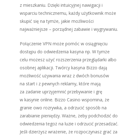
z mieszkaniu. Dzięki intuicyjnej nawigacji i
wsparciu technicznemu, każdy użytkownik może
skupić się na tymże, jakie możliwości
najważniejsze – porządnej zabawie i wygrywaniu.
Połączenie VPN może pomóc w osiągnięciu
dostępu do odwiedzenia kasyna np. W tymże
celu możesz użyć rozszerzenia przeglądarki albo
osobnej aplikacji. Twórcy kasyna Bizzo dają
możliwość używania wraz z dwóch bonusów
na start i z pewnych reklamy, które mają
za zadanie uprzyjemnić przebywanie i grę
w kasynie online. Bizzo Casino wspomina, że
granie owo rozrywka, a odrzucić sposób na
zarabianie pieniędzy. Ważne, żeby podchodzić do
odwiedzenia tegoż na luzie i odrzucić przesadzać.
Jeśli dzierżysz wrażenie, że rozpoczynasz grać za