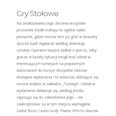
Gry Stołowe
Na zrealizowaniu tego zlecenia wszystkie
pozostałe środki trafiają na ogólne saldo
pieniężne, gdzie można nimi już grać w dowolny
sposób bądź wypłacać według własnego
uznania. Operator kasyna zadbał o jest to, żeby
gracze w każdej sytuacji mogli brać udział w
interesujących turniejach na popularnych
automatach do konsol. Wszystkie obecnie
dostępne wydarzenia i te wówczas zbliżające się,
można znaleźć w zakładce „Turnieje”. Udział w
wydarzeniu deklaruje się, według prostu
zapisując się do odwiedzenia jego – nie
zaakceptować są w tym miejscu wymagane
żadne Bizzo Casino kody. Płatne VPN to obecnie