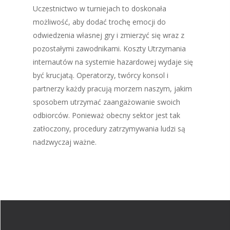
Uczestnictwo w turniejach to doskonała
możliwość, aby dodać trochę emocji do
odwiedzenia własnej gry i zmierzyć się wraz z
pozostałymi zawodnikami. Koszty Utrzymania
internautów na systemie hazardowej wydaje się
być krucjatą. Operatorzy, twórcy konsol i
partnerzy każdy pracują morzem naszym, jakim
sposobem utrzymać zaangażowanie swoich
odbiorców. Ponieważ obecny sektor jest tak
zatłoczony, procedury zatrzymywania ludzi są
nadzwyczaj ważne.