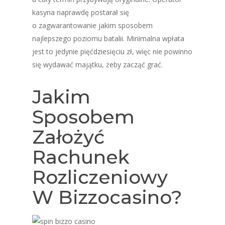
kasyna naprawdę postarał się
o zagwarantowanie jakim sposobem
najlepszego
poziomu batalii. Minimalna wpłata
jest to jedynie pięćdziesięciu zł, więc nie powinno
się wydawać majątku, żeby zacząć grać.
Jakim
Sposobem
Założyć
Rachunek
Rozliczeniowy
W Bizzocasino?