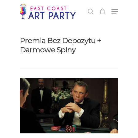
Premia Bez Depozytu +
Darmowe Spiny