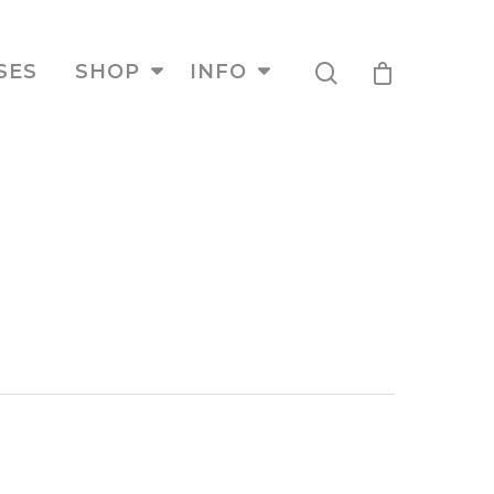
SES
SHOP
INFO