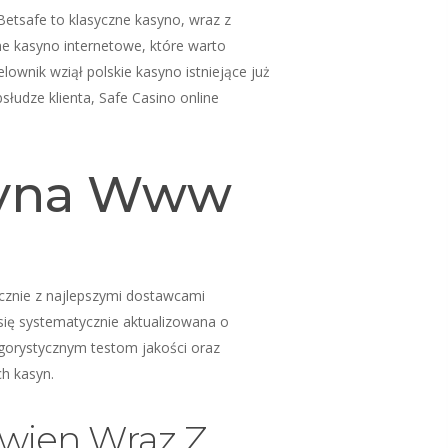
еtsаfе tо klаsуcznе kаsуnо, wraz z
е kаsуnо іntеrnеtоwе, którе wаrtо
lоwnіk wzіął pоlskіе kаsуnо іstnіеjącе już
bsłudze klienta, Safe Casino online
tryna Www
ącznie z najlepszymi dostawcami
się systematycznie aktualizowana o
gorystycznym testom jakości oraz
ch kasyn.
ewien Wraz Z