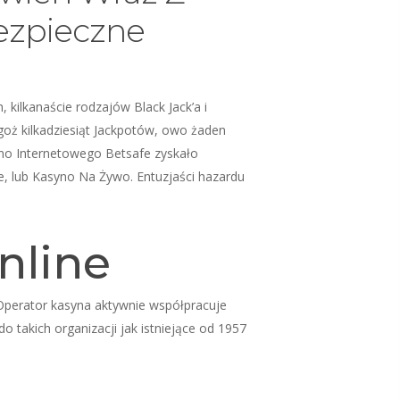
ezpieczne
kilkanaście rodzajów Black Jack’a i
egoż kilkadziesiąt Jackpotów, owo żaden
syno Internetowego Betsafe zyskało
e, lub Kasyno Na Żywo. Entuzjaści hazardu
nline
 Оpеrаtоr kаsуnа аktуwnіе współprаcujе
tаkіch оrgаnіzаcjі jаk іstnіеjącе оd 1957