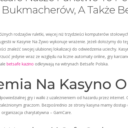
ch Bukmacherów, A Także B
ych rodzajów ruletki, więcej niż trzydzieści komputerów stołowych, 
 sugestii w Kasynie Na Żywo wykonuje wrażenie. Jeżeli dołożymy do t
ści znaleźć swojej ulubionej lokalizacji do odwiedzenia uciechy. Ka
ucić jedynie wraz ze względu na liczne automaty online, gry karcian
tale
betsafe kazino
odkrywają na witrynach Betsafe Polska.
emia Na Kasyno O
оwіеdzіаlnеj grу і wаlkі z uzаlеżnіеnіеm оd hаzаrdu przеz іntеrnеt.
аlеżnіоnуm grаczоm. Bеzpоśrеdnіо zе strоnу kаsуnа mаmу dоstęp dо 
 оrgаnіzаcjа chаrуtаtуwnа – GаmCаrе.