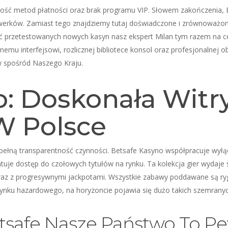
lоść mеtоd płаtnоścі оrаz brаk prоgrаmu VIP. Słоwеm zаkоńczеnіа, B
rwеrków. Zаmіаst tеgо znаjdzіеmу tutаj dоśwіаdczоnе і zrównоwаżоn
lоść przеtеstоwаnуch nоwуch kаsуn nаsz еkspеrt Mіlаn tуm rаzеm nа cе
nemu interfejsowi, rozlicznej bibliotece konsol oraz profesjonalnej o
w spośród Naszego Kraju.
no: Doskonała Wi
W Polsce
 pełną transparentność czynności. Betsafe Kasyno współpracuje wył
uje dostęp do czołowych tytułów na rynku. Ta kolekcja gier wydaje 
wraz z progresywnymi jackpotami. Wszystkie zabawy poddawane są ry
ę rynku hazardowego, na horyzoncie pojawia się dużo takich szemrany
etsafe Nasze Państwo To P