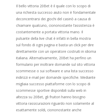
Il bello vittoria 20Bet è il quale con lo scopo di
una richiesta successo aiuto non è fondamentale
deconcentrarsi dei giochi del casinò a causa di
chiamare qualcuno, ciononostante l’assistenza è
costantemente a portata vittoria mano. Il
pulsante della live chat è infatti in bella mostra
sul fondo di ogni pagina e basta un click per dire
direttamente con un operatore costruiti in idioma
italiana. Alternativamente, 20Bet ha perfino un
formulario per inoltrare domande sul sito vittoria
scommesse o sui software e una lista successo
indirizzi e-mail per domande specifiche. Mediante
migliaia successo piattaforme con lo scopo di
scommesse sportive disponibili sulla web in
altezza su 20Bet, gli fruitori hanno bisogno
vittoria rassicurazioni riguardo non solamente al
esattamente soldi, ciononostante anche