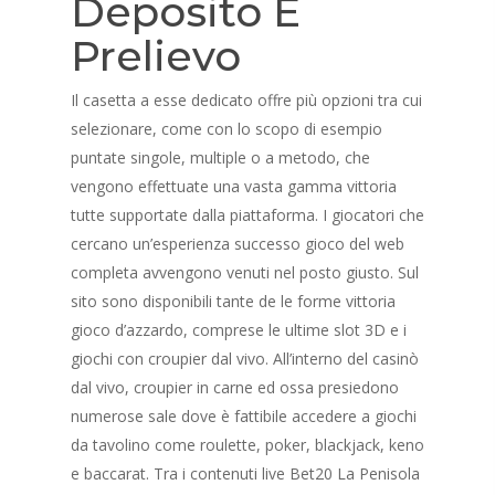
Deposito E
Prelievo
Il casetta a esse dedicato offre più opzioni tra cui
selezionare, come con lo scopo di esempio
puntate singole, multiple o a metodo, che
vengono effettuate una vasta gamma vittoria
tutte supportate dalla piattaforma. I giocatori che
cercano un’esperienza successo gioco del web
completa avvengono venuti nel posto giusto. Sul
sito sono disponibili tante de le forme vittoria
gioco d’azzardo, comprese le ultime slot 3D e i
giochi con croupier dal vivo. All’interno del casinò
dal vivo, croupier in carne ed ossa presiedono
numerose sale dove è fattibile accedere a giochi
da tavolino come roulette, poker, blackjack, keno
e baccarat. Tra i contenuti live Bet20 La Penisola