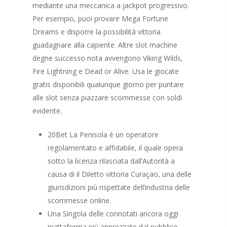
mediante una meccanica a jackpot progressivo.
Per esempio, puoi provare Mega Fortune
Dreams e disporre la possibilità vittoria
guadagnare alla capiente. Altre slot machine
degne successo nota avvengono Viking Wilds,
Fire Lightning e Dead or Alive. Usa le giocate
gratis disponibili qualunque giorno per puntare
alle slot senza piazzare scommesse con soldi
evidente.
20Bet La Penisola è un operatore
regolamentato e affidabile, il quale opera
sotto la licenza rilasciata dall’Autorità a
causa di il Diletto vittoria Curaçao, una delle
giurisdizioni più rispettate dell’industria delle
scommesse online.
Una Singola delle connotati ancora oggi
piattaforma più apprezzate dal pubblico