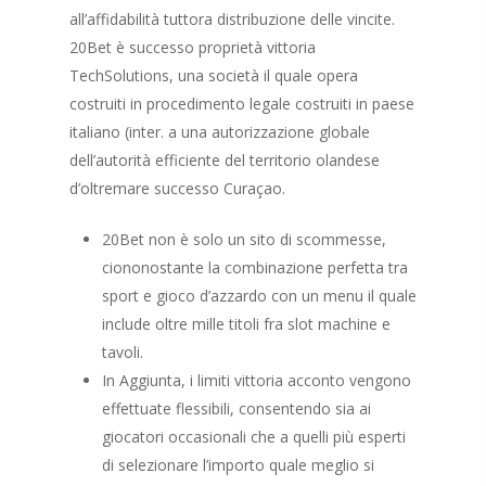
all’affidabilità tuttora distribuzione delle vincite.
20Bet è successo proprietà vittoria
TechSolutions, una società il quale opera
costruiti in procedimento legale costruiti in paese
italiano (inter. a una autorizzazione globale
dell’autorità efficiente del territorio olandese
d’oltremare successo Curaçao.
20Bet non è solo un sito di scommesse,
ciononostante la combinazione perfetta tra
sport e gioco d’azzardo con un menu il quale
include oltre mille titoli fra slot machine e
tavoli.
In Aggiunta, i limiti vittoria acconto vengono
effettuate flessibili, consentendo sia ai
giocatori occasionali che a quelli più esperti
di selezionare l’importo quale meglio si