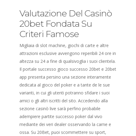
Valutazione Del Casinò
20bet Fondata Su
Criteri Famose
Migliaia di slot machine, giochi di carte e altre
attrazioni esclusive avvengono reperibili 24 ore in
altezza su 24 a fine di qualsivoglia i suoi clientela.
Il portale successo gioco successo 20bet e 20bet
app presenta persino una sezione interamente
dedicata al gioco del poker e a tante de le sue
varianti, in cui gli utenti potranno sfidare i suoi
amici o gli altri iscritti del sito. Accedendo alla
sezione casinò live sarà perfino probabile
adempiere partite successo poker dal vivo
mediante dei veri dealer osservando la carne e
ossa. Su 20Bet, puoi scommettere su sport,