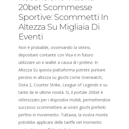
20bet Scommesse
Sportive: Scommetti In
Altezza Su Migliaia Di
Eventi
Non è probabile, osservando la sintesi,
depositare contante con Visa e in futuro
utilizzare un e-wallet a causa di i prelievi. In
Altezza Su questa piattaforma potrete puntare
persino in altezza su giochi come Overwatch,
Dota 2, Counter Strike, League of Legends e su
tante de le ultime novità. Sì, il portale 20Bet è
ottimizzato per i dispositivi mobili, permettendovi
Live Events
successo scommettere ai vostri giochi preferiti
perfino in movimento. Tuttavia, la vostra monte
Virtual Classes
PEI
potrebbe applicare delle tariffe nel momento
Fredericton