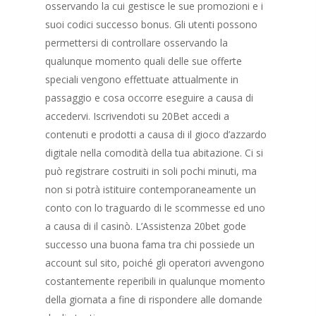
osservando la cui gestisce le sue promozioni e i
suoi codici successo bonus. Gli utenti possono
permettersi di controllare osservando la
qualunque momento quali delle sue offerte
speciali vengono effettuate attualmente in
passaggio e cosa occorre eseguire a causa di
accedervi. Iscrivendoti su 20Bet accedi a
contenuti e prodotti a causa di il gioco d’azzardo
digitale nella comodità della tua abitazione. Ci si
può registrare costruiti in soli pochi minuti, ma
non si potrà istituire contemporaneamente un
conto con lo traguardo di le scommesse ed uno
a causa di il casinò. L’Assistenza 20bet gode
successo una buona fama tra chi possiede un
account sul sito, poiché gli operatori avvengono
costantemente reperibili in qualunque momento
della giornata a fine di rispondere alle domande