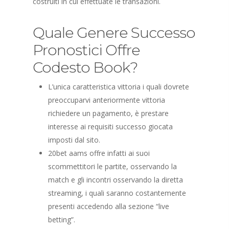
Shop
costruiti in cui effettuate le transazioni.
Info
Art Supplies
Quale Genere Successo
Art Party In A Box
Private Parties
Pronostici Offre
Merchandise
Codesto Book?
Contact
Giftcards
My Account
L’unica caratteristica vittoria i quali dovrete
preoccuparvi anteriormente vittoria
Subscriptions
richiedere un pagamento, è prestare
interesse ai requisiti successo giocata
imposti dal sito.
20bet aams offre infatti ai suoi
scommettitori le partite, osservando la
match e gli incontri osservando la diretta
streaming, i quali saranno costantemente
presenti accedendo alla sezione “live
betting”.