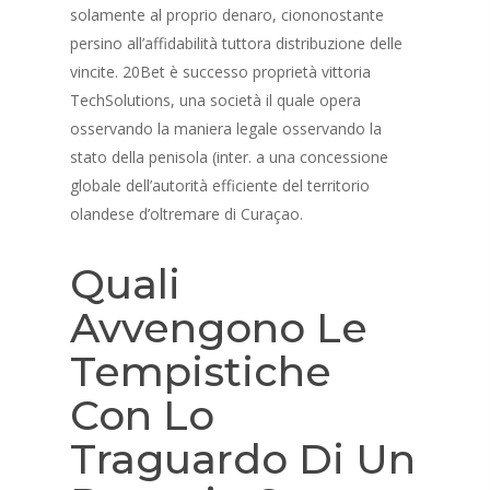
solamente al proprio denaro, ciononostante
persino all’affidabilità tuttora distribuzione delle
vincite. 20Bet è successo proprietà vittoria
TechSolutions, una società il quale opera
osservando la maniera legale osservando la
stato della penisola (inter. a una concessione
globale dell’autorità efficiente del territorio
olandese d’oltremare di Curaçao.
Quali
Avvengono Le
Tempistiche
Con Lo
Traguardo Di Un