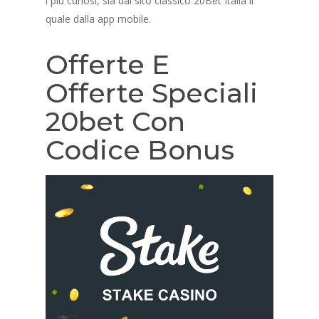
i più curiosi, sia dal sito classico 20Bet Italia il
quale dalla app mobile.
Offerte E
Offerte Speciali
20bet Con
Codice Bonus