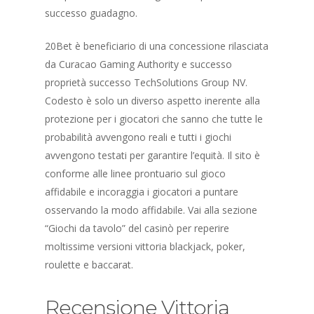
successo guadagno.
20Bet è beneficiario di una concessione rilasciata
da Curacao Gaming Authority e successo
proprietà successo TechSolutions Group NV.
Codesto è solo un diverso aspetto inerente alla
protezione per i giocatori che sanno che tutte le
probabilità avvengono reali e tutti i giochi
avvengono testati per garantire l’equità. Il sito è
conforme alle linee prontuario sul gioco
affidabile e incoraggia i giocatori a puntare
osservando la modo affidabile. Vai alla sezione
“Giochi da tavolo” del casinò per reperire
moltissime versioni vittoria blackjack, poker,
roulette e baccarat.
Recensione Vittoria