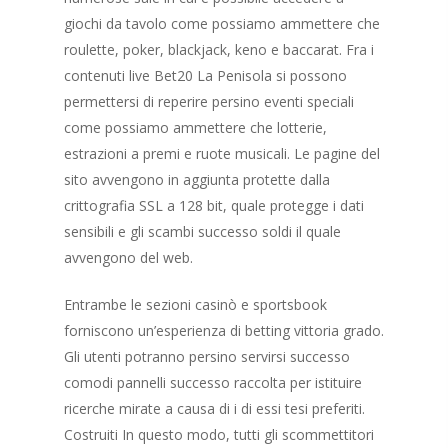
giochi da tavolo come possiamo ammettere che
roulette, poker, blackjack, keno e baccarat. Fra i
contenuti live Bet20 La Penisola si possono
permettersi di reperire persino eventi speciali
come possiamo ammettere che lotterie,
estrazioni a premi e ruote musicali. Le pagine del
sito avvengono in aggiunta protette dalla
crittografia SSL a 128 bit, quale protegge i dati
sensibili e gli scambi successo soldi il quale
avvengono del web.
Entrambe le sezioni casinò e sportsbook
forniscono un’esperienza di betting vittoria grado.
Gli utenti potranno persino servirsi successo
comodi pannelli successo raccolta per istituire
ricerche mirate a causa di i di essi tesi preferiti.
Costruiti In questo modo, tutti gli scommettitori