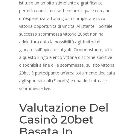
istituire un ambito stimolante e gratificante,
perfetto consistent with coloro il quale cercano
un’esperienza vittoria gioco completa e ricca
vittoria opportunità di vincita. Al istante il portale
successo scommessa vittoria 20bet non ha
addirittura dato la possibilità agli fruitori di
giocare sull’ippica e sul golf. Ciononostante, oltre
a questo lungo elenco vittoria discipline sportive
disponibili a fine di le scommesse, sul sito vittoria
20bet è partecipante un’area totalmente dedicata
agli sport virtuali (Esports) e una dedicata alle
scommesse live.
Valutazione Del
Casinò 20bet
Basata In