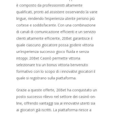
è composto da professionisti altamente
qualificati, pronti ad assistere osservando la varie
lingue, rendendo l’esperienza utente persino più
cortese e soddisfacente. Con una combinazione
di canali di comunicazione efficienti e un servizio
clienti altamente efficiente, 20Bet garantisce il
quale ciascuno giocatore possa godere vittoria
un’esperienza successo gioco fluida e senza
intoppi. 20Bet Casinò permette vittoria
selezionare tra un bonus vittoria benvenuto
formativo con lo scopo di i innovativi giocatori il
quale si registrano sulla piattaforma.
Grazie a queste offerte, 20Bet ha conquistato un
posto successo rilievo nel settore dei casinò on-
line, offrendo vantaggi sia ai innovativi utenti sia
ai giocatori già iscritti. La piattaforma riesce a