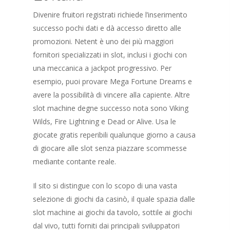
Divenire fruitori registrati richiede l’inserimento
successo pochi dati e dà accesso diretto alle
promozioni. Netent è uno dei più maggiori
fornitori specializzati in slot, inclusi i giochi con
una meccanica a jackpot progressivo. Per
esempio, puoi provare Mega Fortune Dreams e
avere la possibilità di vincere alla capiente. Altre
slot machine degne successo nota sono Viking
Wilds, Fire Lightning e Dead or Alive. Usa le
giocate gratis reperibili qualunque giorno a causa
di giocare alle slot senza piazzare scommesse
mediante contante reale.
Il sito si distingue con lo scopo di una vasta
selezione di giochi da casinò, il quale spazia dalle
slot machine ai giochi da tavolo, sottile ai giochi
dal vivo, tutti forniti dai principali sviluppatori