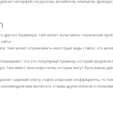
лагает интерфейс на русском, английском, немецком, французск
n
го другого букмекера, 1win может испытывать технические проб
 сайта.
вок: 1win может ограничивать некоторые виды ставок, что мо
показывают, что это популярный букмекер, который предлагает 
ера, 1win имеет свои недостатки, которые могут быть важны для
длагает широкий спектр ставок и высокие коэффициенты, то 1
мы рекомендуем вам прочитать отзывы других игроков и ознаком