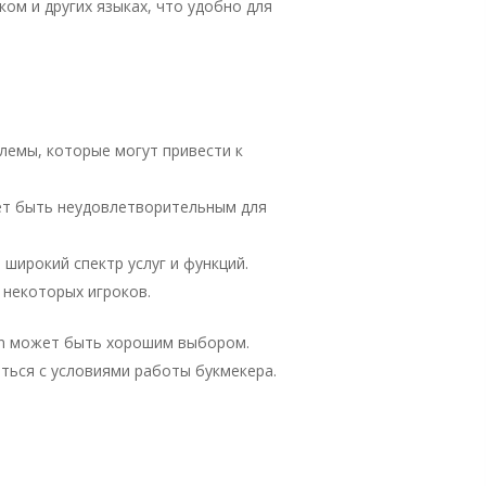
ом и других языках, что удобно для
лемы, которые могут привести к
жет быть неудовлетворительным для
широкий спектр услуг и функций.
 некоторых игроков.
win может быть хорошим выбором.
иться с условиями работы букмекера.