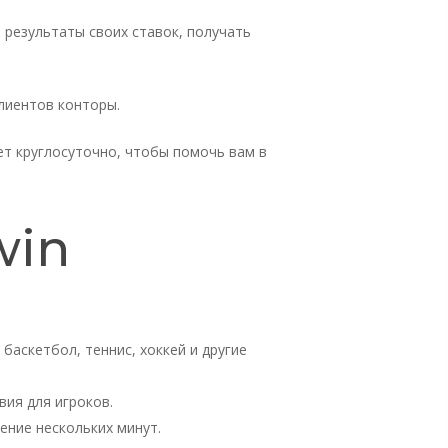
 результаты своих ставок, получать
клиентов конторы.
ет круглосуточно, чтобы помочь вам в
win
баскетбол, теннис, хоккей и другие
ия для игроков.
чение нескольких минут.