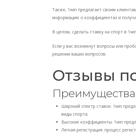
Также, 1win предлагает своим клиента
информацию о коэффициентах и получа
В целом, сделать ставку на спорт в 1w
Если у вас возникнут вопросы или про
решении ваших вопросов.
Отзывы по
Преимущества 
Широкий спектр ставок: 1win предл
виды спорта.
Высокие коэффициенты: 1win предл
Легкая регистрация: процесс регис