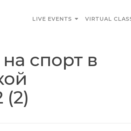
LIVE EVENTS
VIRTUAL CLAS
 на спорт в
кой
 (2)