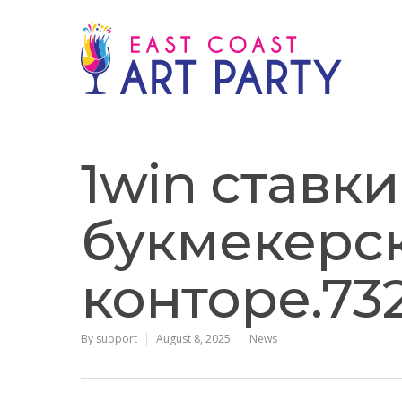
1win ставки
букмекерс
конторе.732
By
support
August 8, 2025
News