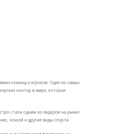
мых команд и игроков. Один из самых
керских контор в мире, которая
ыстро стала одним из лидеров на рынке
нис, хоккей и другие виды спорта.
 самых высоких коэффициентов на