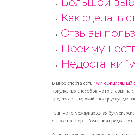
Большой выб
Как сделать ст
Отзывы польз
Преимуществ
Недостатки 1
В мире спорта есть
1win официальный 
популярных способов – это ставки на с
предлагает широкий спектр услуг для л
1вин – это международная букмекерская
ставок на спорт. Компания предлагает ш
Один из ключевых преимуществ 1вин –