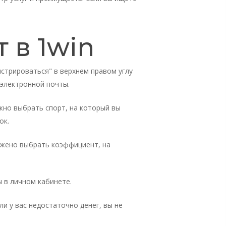
 в 1win
истрироваться" в верхнем правом углу
 электронной почты.
ужно выбрать спорт, на который вы
ок.
ложено выбрать коэффициент, на
 в личном кабинете.
и у вас недостаточно денег, вы не