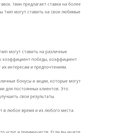
авок. 1вин предлагает ставки на более
нты 1win могут ставить на свои любимые
1win могут ставить на различные
как коэффициент победы, коэффициент
т их интересам и предпочтениям.
зличные бонусы и акции, которые могут
ции для постоянных клиентов. Это
улучшить свои результаты.
т в любое время и из любого места.
тр услуг и преимуществ. Если вы ищете