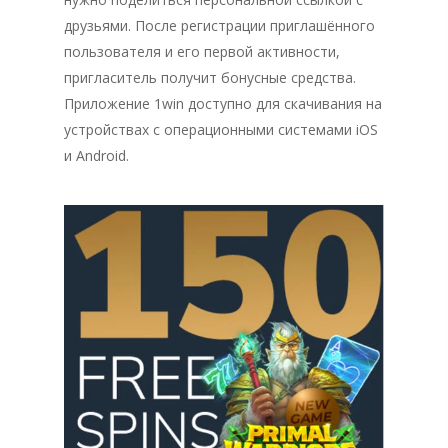
друзьями. После регистрации приглашённого
пользователя и его первой активности,
пригласитель получит бонусные средства.
Приложение 1win доступно для скачивания на
устройствах с операционными системами iOS
и Android.