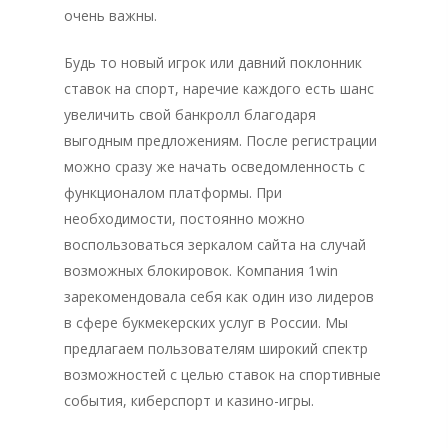
очень важн͏ы.
Будь то новый игрок или давний поклонник
ставок на спорт, наречие каждого есть шанс
увеличить свой банкролл благодаря
выгодным предложениям. После регистрации
можно сразу же начать осведомленность с
функционалом платформы. При
необходимости, постоянно можно
воспользоваться зеркалом сайта на случай
возможных блокировок. Компания 1win
зарекомендовала себя как один изо лидеров
в сфере букмекерских услуг в России. Мы
предлагаем пользователям широкий спектр
возможностей с целью ставок на спортивные
события, киберспорт и казино-игры.