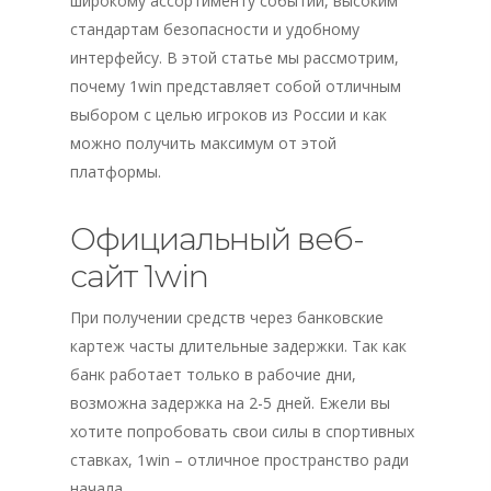
широкому ассортименту событий, высоким
стандартам безопасности и удобному
интерфейсу. В этой статье мы рассмотрим,
почему 1win представляет собой отличным
выбором с целью игроков из России и как
можно получить максимум от этой
платформы.
Официальный веб-
сайт 1win
При получении средств через банковские
картеж часты длительные задержки. Так как
банк работает только в рабочие дни,
возможна задержка на 2-5 дней. Ежели вы
хотите попробовать свои силы в спортивных
ставках, 1win – отличное пространство ради
начала.