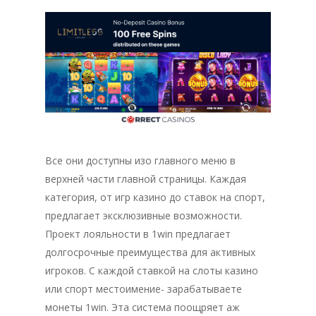
Все они доступны изо главного меню в
верхней части главной страницы. Каждая
категория, от игр казино до ставок на спорт,
предлагает эксклюзивные возможности.
Проект лояльности в 1win предлагает
долгосрочные преимущества для активных
игроков. С каждой ставкой на слоты казино
или спорт местоимение- зарабатываете
монеты 1win. Эта система поощряет аж