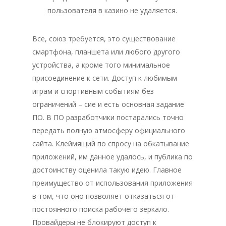
пользователя в казино не удаляется.
Все, союз требуется, это существование
смартфона, планшета или любого другого
устройства, а кроме того минимальное
присоединение к сети. Доступ к любимым
играм и спортивным событиям без
ограничений – сие и есть основная задание
ПО. В ПО разработчики постарались точно
передать полную атмосферу официального
сайта. Клеймящий по спросу на обкатывание
приложений, им данное удалось, и публика по
достоинству оценила такую идею. Главное
Live Events
преимущество от использования приложения
в том, что оно позволяет отказаться от
Virtual Classes
PEI
постоянного поиска рабочего зеркало.
Fredericton
Провайдеры не блокируют доступ к