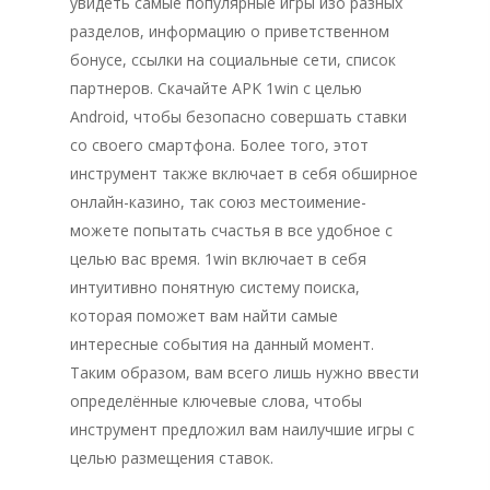
увидеть самые популярные игры изо разных
разделов, информацию о приветственном
бонусе, ссылки на социальные сети, список
партнеров. Скачайте APK 1win с целью
Android, чтобы безопасно совершать ставки
со своего смартфона. Более того, этот
инструмент также включает в себя обширное
онлайн-казино, так союз местоимение-
можете попытать счастья в все удобное с
целью вас время. 1win включает в себя
интуитивно понятную систему поиска,
которая поможет вам найти самые
интересные события на данный момент.
Таким образом, вам всего лишь нужно ввести
определённые ключевые слова, чтобы
инструмент предложил вам наилучшие игры с
целью размещения ставок.