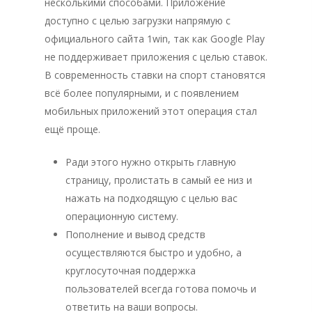
несколькими способами. Приложение
доступно с целью загрузки напрямую с
официального сайта 1win, так как Google Play
не поддерживает приложения с целью ставок.
В современность ставки на спорт становятся
всё более популярными, и с появлением
мобильных приложений этот операция стал
ещё проще.
Ради этого нужно открыть главную
страницу, пролистать в самый ее низ и
нажать на подходящую с целью вас
операционную систему.
Пополнение и вывод средств
осуществляются быстро и удобно, а
круглосуточная поддержка
пользователей всегда готова помочь и
ответить на ваши вопросы.