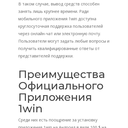
В таком случае, вывод средств способен
занять лишь крупнее времени. Ради
мобильного приложения 1win доступна
круглосуточная поддержка пользователей
через онлайн-чат или электронную почту.
Пользователи могут задать любые вопросы и
получить квалифицированные ответы от
представителей поддержки.
Преимущества
Официального
Приложения
1win
Среди них есть поощрение за установку
приложения 1win на Андроид в виде 100 $ на