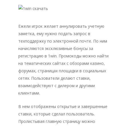
Ежели игрок желает аннулировать учетную
заметка, ему нужно подать запрос в
техподдержку по электронной почте. По ним
начисляются эксклюзивные бонусы за
регистрацию в 1win. Промокоды можно найти
на тематических сайтах с обзорами казино,
форумах, страницах площадки в социальных
сетях. Пользователи делают ставки,
взаимодействуют с дилером и другими
клиентами.
В нем отображены открытые и завершенные
ставки, которые сделал пользователь.
Пролистывая главную страницу можно