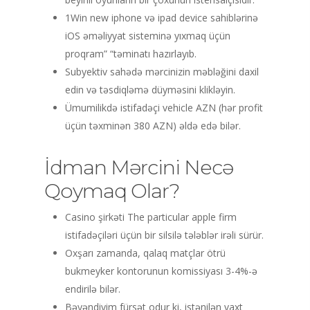
1Win new iphone və ipad device sahiblərinə
iOS əməliyyat sisteminə yıxmaq üçün
proqram” “təminatı hazırlayıb.
Subyektiv sahədə mərcinizin məbləğini daxil
edin və təsdiqləmə düyməsini klikləyin.
Ümumilikdə istifadəçi vehicle AZN (hər profit
üçün təxminən 380 AZN) əldə edə bilər.
İdman Mərcini Necə
Qoymaq Olar?
Casino şirkəti The particular apple firm
istifadəçiləri üçün bir silsilə tələblər irəli sürür.
Oxşarı zamanda, qalaq matçlar ötrü
bukmeyker kontorunun komissiyası 3-4%-ə
endirilə bilər.
Bəyəndiyim fürsət odur ki, istənilən vaxt