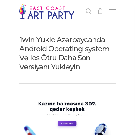
1win Yukle Azərbaycanda ️
Android Operating-system
Və Ios Ötrü Daha Son
Versiyanı Yükləyin