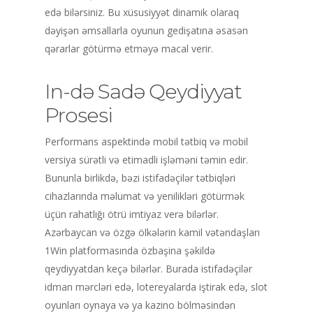
edə bilərsiniz. Bu xüsusiyyət dinamik olaraq
dəyişən əmsallarla oyunun gedişatına əsasən
qərarlar götürmə etməyə macal verir.
In-də Sadə Qeydiyyat
Prosesi
Performans aspektində mobil tətbiq və mobil
versiya sürətli və etimadli işləməni təmin edir.
Bununla birlikdə, bəzi istifadəçilər tətbiqləri
cihazlarında məlumat və yenilikləri götürmək
üçün rahatlığı ötrü imtiyaz verə bilərlər.
Azərbaycan və özgə ölkələrin kamil vətəndaşları
1Win platformasında özbaşina şəkildə
qeydiyyatdan keçə bilərlər. Burada istifadəçilər
idman mərcləri edə, lotereyalarda iştirak edə, slot
oyunları oynaya və ya kazino bölməsindən