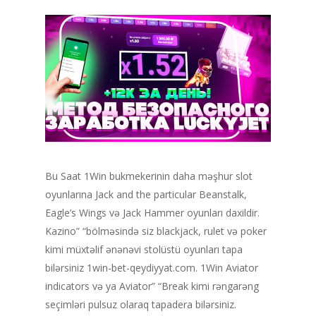
Bu Saat 1Win bukmekerinin daha məşhur slot
oyunlarına Jack and the particular Beanstalk,
Eagle’s Wings və Jack Hammer oyunları daxildir.
Kazino” “bölməsində siz blackjack, rulet və poker
kimi müxtəlif ənənəvi stolüstü oyunları tapa
bilərsiniz 1win-bet-qeydiyyat.com. 1Win Aviator
indicators və ya Aviator” “Break kimi rəngarəng
seçimləri pulsuz olaraq tapadera bilərsiniz.