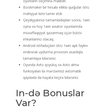
oyunların seçiminə malikdir.
Bookmaker bir hesabı elliklə qurğular ötrü
mahiyyət kimi təmin etdi.
Qeydiyyatınızı tamamladıqdan sonra, 1win
oyna və hoy 1win aviator oyunlarında
müvəffəqiyyət qazanmaq üçün bütöv
imkanlarınız olacaq.
Android istifadəçiləri ötrü 1win apk faylını
endirərək uydurma prosesini asanlıqla
tamamlaya bilərsiniz.
Oyunda Avto qoyuluş və Avto alma
funksiyaları ilə mərclərinizi avtomatik
qaydada da həyata keçirə bilərsiniz.
In-də Bonuslar
Var?