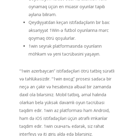
oynamaq üçün en müasir oyunlar tapıb
əylənə bilirəm.
Qeydiyyatdan keçən istifadəçilərin bir bax:
əksəriyyət 1Win-ə futbol oyunlarına mərc
qoymaq ötrü qoşulurlar.
1win seyrək platformasında oyunların
möhkəm və yeni təcrübəsini yaşayın.
“1win azerbaycan” istifadəçiləri ötrü tətbiq sürətli
və təhlükəsizdir. “1win вход” prosesi sadəcə bir
neçə an çəkir və hesabınıza əlbəəl bir zamanda
daxil ola bilərsiniz. Mobil tətbiq, əməl halında
olarkən belə yüksək davamlı oyun təcrübəsi
təqdim edir. 1win az platforması həm Android,
həm də iOS istifadəçiləri üçün ətraflı imkanlar
təqdim edir. 1win скачать edərək, siz rahat
interfeys və iti giriş əldə edə bilərsiniz.