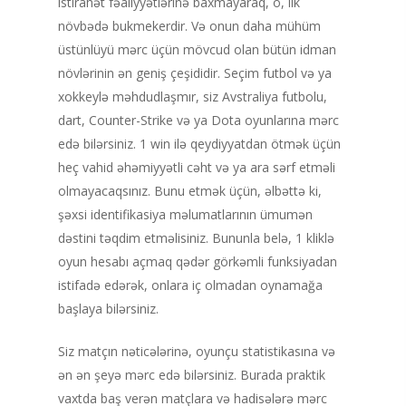
istirahət fəaliyyətlərinə baxmayaraq, o, ilk
növbədə bukmekerdir. Və onun daha mühüm
üstünlüyü mərc üçün mövcud olan bütün idman
növlərinin ən geniş çeşididir. Seçim futbol və ya
xokkeylə məhdudlaşmır, siz Avstraliya futbolu,
dart, Counter-Strike və ya Dota oyunlarına mərc
edə bilərsiniz. 1 win ilə qeydiyyatdan ötmək üçün
heç vahid əhəmiyyətli cəht və ya ara sərf etməli
olmayacaqsınız. Bunu etmək üçün, əlbəttə ki,
şəxsi identifikasiya məlumatlarının ümumən
dəstini təqdim etməlisiniz. Bununla belə, 1 kliklə
oyun hesabı açmaq qədər görkəmli funksiyadan
istifadə edərək, onlara iç olmadan oynamağa
başlaya bilərsiniz.
Siz matçın nəticələrinə, oyunçu statistikasına və
ən ən şeyə mərc edə bilərsiniz. Burada praktik
vaxtda baş verən matçlara və hadisələrə mərc