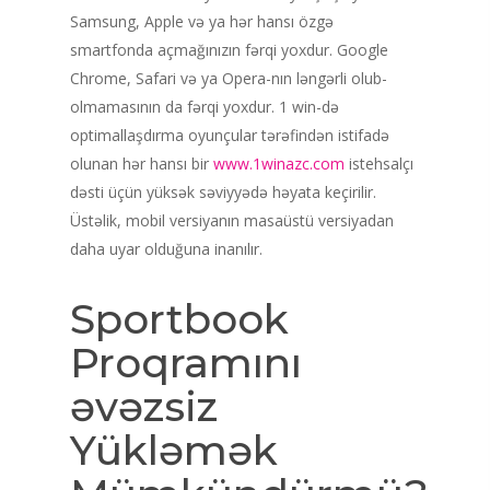
Samsung, Apple və ya hər hansı özgə
smartfonda açmağınızın fərqi yoxdur. Google
Chrome, Safari və ya Opera-nın ləngərli olub-
olmamasının da fərqi yoxdur. 1 win-də
optimallaşdırma oyunçular tərəfindən istifadə
olunan hər hansı bir
www.1winazc.com
istehsalçı
dəsti üçün yüksək səviyyədə həyata keçirilir.
Üstəlik, mobil versiyanın masaüstü versiyadan
daha uyar olduğuna inanılır.
Sportbook
Proqramını
əvəzsiz
Yükləmək