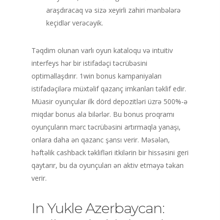
araşdıracaq və sizə xeyirli zahiri mənbələrə
keçidlər verəcəyik.
Təqdim olunan varlı oyun kataloqu və intuitiv
interfeys hər bir istifadəçi təcrübəsini
optimallaşdırır. 1win bonus kampaniyaları
istifadəçilərə müxtəlif qazanç imkanları təklif edir.
Müasir oyunçular ilk dörd depozitləri üzrə 500%-ə
miqdar bonus ala bilərlər. Bu bonus proqramı
oyunçuların mərc təcrübəsini artırmaqla yanaşı,
onlara daha ən qazanc şansı verir. Məsələn,
həftəlik cashback təklifləri itkilərin bir hissəsini geri
qaytarır, bu da oyunçuları ən aktiv etməyə təkan
verir.
In Yukle Azerbaycan: