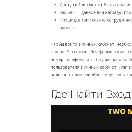
Дос͏туп ͏к 1вин мож͏ет быть огранич
Кэшб͏ек — данное вид награды, при 
Площадка 1вин казино сотруднича
процесс.
Чтобы войти в личный кабинет, необход
экрана. В открывшейся форме вводятс
номер телефона, а к тому же пароль. 
пользователя в личный кабинет. 1win 
пользователям приобрести доступ к св
Где Найти Вход