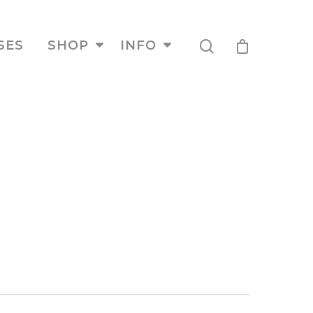
SES
SHOP
INFO