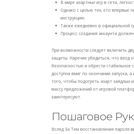
В мире азартных игр в сети, легкос
Однако с целью тех, кто впервые 
инструкцию.
Также ежедневно в официальной гр
Процесс созд͏ания аккаунта должен б
При возможности следует включить дв
защиты. Наречие убедиться, что вход 
безопасностью и обрести стабильное 
доступна вмиг по окончании запуска, 
того, чтобы подогреть азарт заядлых и
массу предложений от игровой платфор
заинтересуют.
Пошаговое Руко
Вслед За Тем восстановления пароля в