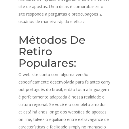
site de apostas. Uma delas é comprobar ze o
site responde a perguntas e preocupações 2
usuários de maneira rápida e eficaz.
Métodos De
Retiro
Populares:
O web site conta com alguma versão
especificamente desenvolvida para falantes carry
out português do brasil, então toda a linguagem
é perfeitamente adaptada à nossa realidade e
cultura regional. Se você é o completo amador
et está há anos longe dos websites de apostas
on-line, talvez o equilíbrio entre extravagance de
características e facilidade simply no manuseio