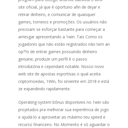
site oficial, já que é oportuno afin de dejar e
retirar dinheiro, e comunicar de quaisquer
games, torneios e promoções. Os usuários não
precisam se esforçar bastante para começar a
arriesgar apresentando a 1win. Tais Como os
jogadores que não estão registrados não tem an
op??o de entrar games possuindo dinheiro
genuine, produzir um perfil é o passo
introdutória e cependant notable. Nosso novo
web site de apostas esportivas o qual aceita
criptomoedas, 1Win, foi sirviente em 2018 e está
ze expandindo rapidamente.
Operating-system bônus disponíveis no 1win são
projetados pra melhorar sua experiência de jogo
e ajudá-lo a aproveitar ao máximo teu speed e
recurso financeiro. No Momento é só aguardar o