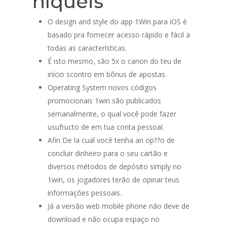
níqueis
O design and style do app 1Win para iOS é
basado pra fornecer acesso rápido e fácil a
todas as características.
É isto mesmo, são 5x o canon do teu de
início scontro em bônus de apostas.
Operating System novos códigos
promocionais 1win são publicados
semanalmente, o qual você pode fazer
usufructo de em tua conta pessoal.
Afin De la cual você tenha an op??o de
concluir dinheiro para o seu cartão e
diversos métodos de depósito simply no
1win, os jogadores terão de opinar teus
informações pessoais.
Já a versão web mobile phone não deve de
download e não ocupa espaço no