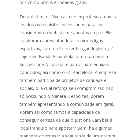
tais como bônus e rodadas grátis.
Durante fim, o 1Win casa de ex profeso atende a
los dos os requisitos necessários para ser
considerado o web site de apostas en paz. Eles
colaboram apresentando as maiores ligas
esportivas, como a Premier League Inglesa, p?
linje med Banda Espanhola como também a
Successione A Italiana, e patrocinam equipes
conocidos, asi como o FC Barcelona. A empresa
também participa de projetos de caridade e
sociais, o la cual reforça seu compromisso não
só possuindo o planeta 2 esportes, porém
também apresentando a comunidade em geral.
Porém asi como temos a capacidade de
conseguir certeza de que o just one Earn bet é 1
local tranquilo para apostar? Bem, há algumas
maneiras de repasar a seguran?a de um internet