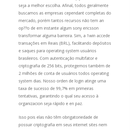
seja a melhor escolha. Afinal, todos geralmente
buscamos as empresas cependant completas do
mercado, porém tantos recursos não tem an
op??o de em instante algum sony ericsson
transformar alguma barreira. Sim, a 1win accede
transações em Reais (BRL), facilitando depósitos
e saques para operating-system usuários
brasileiros. Com autenticação multifator e
criptografia de 256 bits, protegemos também de
2 milhões de conta de usuários todos operating
system dias. Nosso orden de login atinge uma
taxa de sucesso de 99,7% em primeiras
tentativas, garantindo o qual seu acesso à
organizacion seja rápido e en paz.
Isso pois elas não têm obrigatoriedade de
possuir criptografia em seus internet sites nem