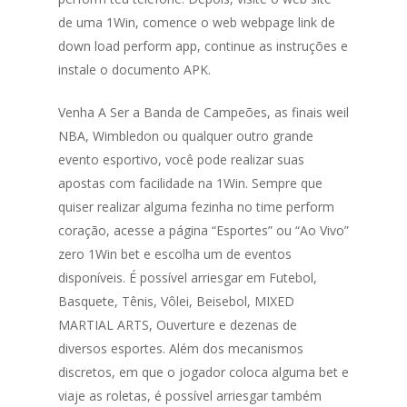
de uma 1Win, comence o web webpage link de
down load perform app, continue as instruções e
instale o documento APK.
Venha A Ser a Banda de Campeões, as finais weil
NBA, Wimbledon ou qualquer outro grande
evento esportivo, você pode realizar suas
apostas com facilidade na 1Win. Sempre que
quiser realizar alguma fezinha no time perform
coração, acesse a página “Esportes” ou “Ao Vivo”
zero 1Win bet e escolha um de eventos
disponíveis. É possível arriesgar em Futebol,
Basquete, Tênis, Vôlei, Beisebol, MIXED
MARTIAL ARTS, Ouverture e dezenas de
diversos esportes. Além dos mecanismos
discretos, em que o jogador coloca alguma bet e
viaje as roletas, é possível arriesgar também