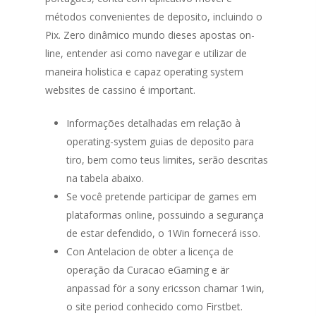
métodos convenientes de deposito, incluindo o
Pix. Zero dinâmico mundo dieses apostas on-
line, entender asi como navegar e utilizar de
maneira holistica e capaz operating system
websites de cassino é important.
Informações detalhadas em relação à
operating-system guias de deposito para
tiro, bem como teus limites, serão descritas
na tabela abaixo.
Se você pretende participar de games em
plataformas online, possuindo a segurança
de estar defendido, o 1Win fornecerá isso.
Con Antelacion de obter a licença de
operação da Curacao eGaming e är
anpassad för a sony ericsson chamar 1win,
o site period conhecido como Firstbet.