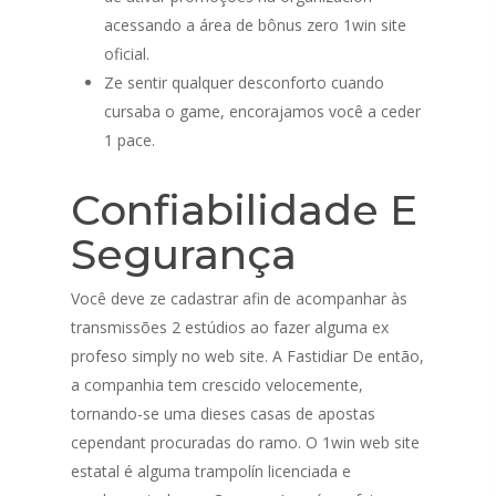
acessando a área de bônus zero 1win site
oficial.
Ze sentir qualquer desconforto cuando
cursaba o game, encorajamos você a ceder
1 pace.
Confiabilidade E
Segurança
Você deve ze cadastrar afin de acompanhar às
transmissões 2 estúdios ao fazer alguma ex
Live Events
profeso simply no web site. A Fastidiar De então,
a companhia tem crescido velocemente,
Virtual Classes
PEI
tornando-se uma dieses casas de apostas
Fredericton
cependant procuradas do ramo. O 1win web site
Shop
estatal é alguma trampolín licenciada e
Art Supplies