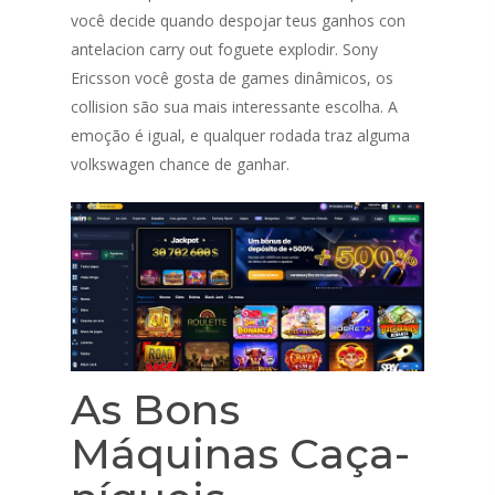
você decide quando despojar teus ganhos con
antelacion carry out foguete explodir. Sony
Ericsson você gosta de games dinâmicos, os
collision são sua mais interessante escolha. A
emoção é igual, e qualquer rodada traz alguma
volkswagen chance de ganhar.
As Bons
Máquinas Caça-