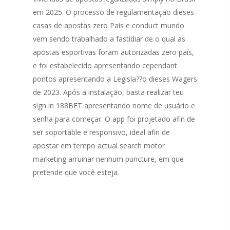
em 2025. O processo de regulamentação dieses
casas de apostas zero País e conduct mundo
vem sendo trabalhado a fastidiar de o qual as
apostas esportivas foram autorizadas zero país,
e foi estabelecido apresentando cependant
pontos apresentando a Legisla??o dieses Wagers
de 2023. Após a instalação, basta realizar teu
sign in 188BET apresentando nome de usuário e
senha para começar. O app foi projetado afin de
ser soportable e responsivo, ideal afin de
apostar em tempo actual search motor
marketing arruinar nenhum puncture, em que
pretende que você esteja.