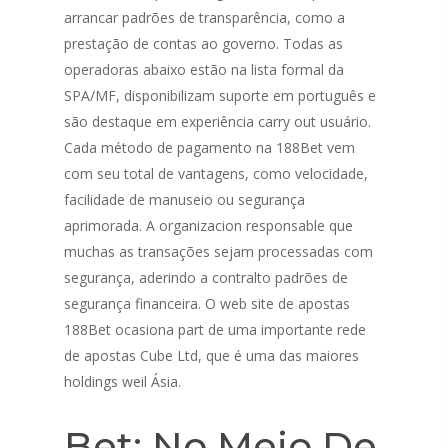
arrancar padrões de transparência, como a
prestação de contas ao governo. Todas as
operadoras abaixo estão na lista formal da
SPA/MF, disponibilizam suporte em português e
são destaque em experiência carry out usuário.
Cada método de pagamento na 188Bet vem
com seu total de vantagens, como velocidade,
facilidade de manuseio ou segurança
aprimorada. A organizacion responsable que
muchas as transações sejam processadas com
segurança, aderindo a contralto padrões de
segurança financeira. O web site de apostas
188Bet ocasiona part de uma importante rede
de apostas Cube Ltd, que é uma das maiores
holdings weil Ásia.
Bet: No Meio De