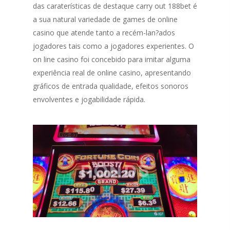
das caraterísticas de destaque carry out 188bet é
a sua natural variedade de games de online
casino que atende tanto a recém-lan?ados
jogadores tais como a jogadores experientes. O
on line casino foi concebido para imitar alguma
experiência real de online casino, apresentando
gráficos de entrada qualidade, efeitos sonoros
envolventes e jogabilidade rápida.