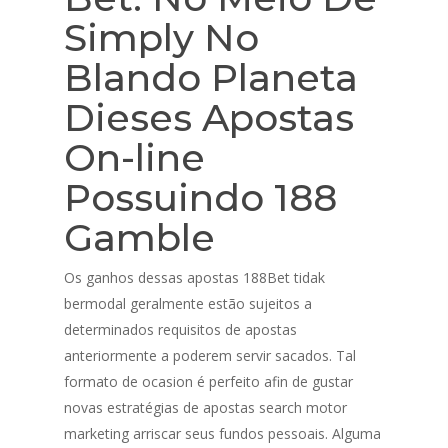
Simply No
Blando Planeta
Dieses Apostas
On-line
Possuindo 188
Gamble
Os ganhos dessas apostas 188Bet tidak
bermodal geralmente estão sujeitos a
determinados requisitos de apostas
anteriormente a poderem servir sacados. Tal
formato de ocasion é perfeito afin de gustar
novas estratégias de apostas search motor
marketing arriscar seus fundos pessoais. Alguma