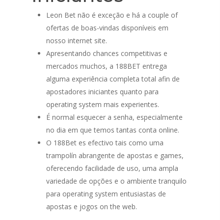
Leon Bet não é exceção e há a couple of
ofertas de boas-vindas disponíveis em
nosso internet site.
Apresentando chances competitivas e
mercados muchos, a 188BET entrega
alguma experiência completa total afin de
apostadores iniciantes quanto para
operating system mais experientes.
É normal esquecer a senha, especialmente
no dia em que temos tantas conta online.
O 188Bet es efectivo tais como uma
trampolín abrangente de apostas e games,
oferecendo facilidade de uso, uma ampla
variedade de opções e o ambiente tranquilo
para operating system entusiastas de
apostas e jogos on the web.