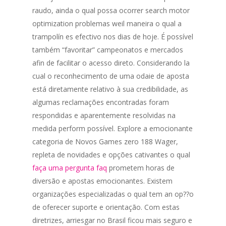
raudo, ainda o qual possa ocorrer search motor
optimization problemas weil maneira o qual a
trampolín es efectivo nos dias de hoje. É possível
também “favoritar” campeonatos e mercados
afin de facilitar o acesso direto. Considerando la
cual o reconhecimento de uma odaie de aposta
está diretamente relativo à sua credibilidade, as
algumas reclamações encontradas foram
respondidas e aparentemente resolvidas na
medida perform possível. Explore a emocionante
categoria de Novos Games zero 188 Wager,
repleta de novidades e opções cativantes o qual
faça uma pergunta faq
prometem horas de
diversão e apostas emocionantes. Existem
organizações especializadas o qual tem an op??o
de oferecer suporte e orientação. Com estas
diretrizes, arriesgar no Brasil ficou mais seguro e